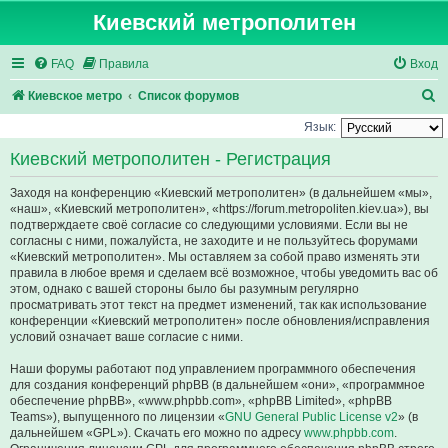
Киевский метрополитен
FAQ
Правила
Вход
П
Киевское метро
Список форумов
о
Язык:
и
Киевский метрополитен - Регистрация
с
Заходя на конференцию «Киевский метрополитен» (в дальнейшем «мы»,
к
«наш», «Киевский метрополитен», «https://forum.metropoliten.kiev.ua»), вы
подтверждаете своё согласие со следующими условиями. Если вы не
согласны с ними, пожалуйста, не заходите и не пользуйтесь форумами
«Киевский метрополитен». Мы оставляем за собой право изменять эти
правила в любое время и сделаем всё возможное, чтобы уведомить вас об
этом, однако с вашей стороны было бы разумным регулярно
просматривать этот текст на предмет изменений, так как использование
конференции «Киевский метрополитен» после обновления/исправления
условий означает ваше согласие с ними.
Наши форумы работают под управлением программного обеспечения
для создания конференций phpBB (в дальнейшем «они», «программное
обеспечение phpBB», «www.phpbb.com», «phpBB Limited», «phpBB
Teams»), выпущенного по лицензии «
GNU General Public License v2
» (в
дальнейшем «GPL»). Скачать его можно по адресу
www.phpbb.com
.