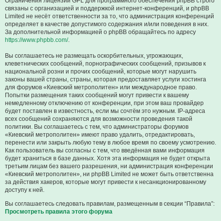
Ограничения лицензии GPL для программного обеспечения phpBB строго
связаны с организацией и поддержкой интернет-конференций, и phpBB
Limited не несёт ответственности за то, что администрация конференций
определяет в качестве допустимого содержания и/или поведения в них.
За дополнительной информацией о phpBB обращайтесь по адресу
https://www.phpbb.com/
.
Вы соглашаетесь не размещать оскорбительных, угрожающих,
клеветнических сообщений, порнографических сообщений, призывов к
национальной розни и прочих сообщений, которые могут нарушить
законы вашей страны, страны, которая предоставляет услуги хостинга
для форумов «Киевский метрополитен» или международное право.
Попытки размещения таких сообщений могут привести к вашему
немедленному отключению от конференции, при этом ваш провайдер
будет поставлен в известность, если мы сочтём это нужным. IP-адреса
всех сообщений сохраняются для возможности проведения такой
политики. Вы соглашаетесь с тем, что администраторы форумов
«Киевский метрополитен» имеют право удалить, отредактировать,
перенести или закрыть любую тему в любое время по своему усмотрению.
Как пользователь вы согласны с тем, что введённая вами информация
будет храниться в базе данных. Хотя эта информация не будет открыта
третьим лицам без вашего разрешения, ни администрация конференции
«Киевский метрополитен», ни phpBB Limited не может быть ответственна
за действия хакеров, которые могут привести к несанкционированному
доступу к ней.
Вы соглашаетесь следовать правилам, размещенным в секции “Правила”:
Просмотреть правила этого форума