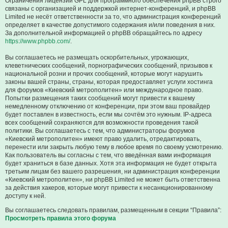
Ограничения лицензии GPL для программного обеспечения phpBB строго
связаны с организацией и поддержкой интернет-конференций, и phpBB
Limited не несёт ответственности за то, что администрация конференций
определяет в качестве допустимого содержания и/или поведения в них.
За дополнительной информацией о phpBB обращайтесь по адресу
https://www.phpbb.com/
.
Вы соглашаетесь не размещать оскорбительных, угрожающих,
клеветнических сообщений, порнографических сообщений, призывов к
национальной розни и прочих сообщений, которые могут нарушить
законы вашей страны, страны, которая предоставляет услуги хостинга
для форумов «Киевский метрополитен» или международное право.
Попытки размещения таких сообщений могут привести к вашему
немедленному отключению от конференции, при этом ваш провайдер
будет поставлен в известность, если мы сочтём это нужным. IP-адреса
всех сообщений сохраняются для возможности проведения такой
политики. Вы соглашаетесь с тем, что администраторы форумов
«Киевский метрополитен» имеют право удалить, отредактировать,
перенести или закрыть любую тему в любое время по своему усмотрению.
Как пользователь вы согласны с тем, что введённая вами информация
будет храниться в базе данных. Хотя эта информация не будет открыта
третьим лицам без вашего разрешения, ни администрация конференции
«Киевский метрополитен», ни phpBB Limited не может быть ответственна
за действия хакеров, которые могут привести к несанкционированному
доступу к ней.
Вы соглашаетесь следовать правилам, размещенным в секции “Правила”:
Просмотреть правила этого форума