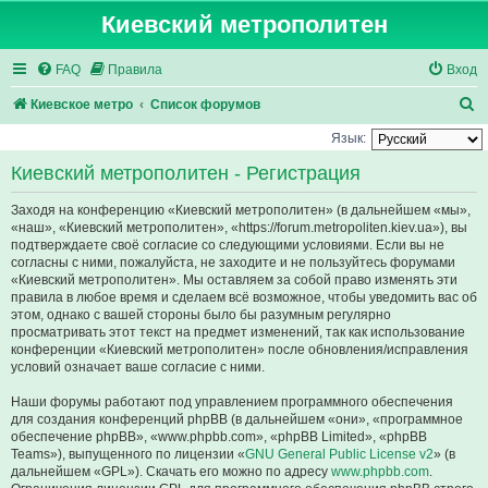
Киевский метрополитен
FAQ
Правила
Вход
П
Киевское метро
Список форумов
о
Язык:
и
Киевский метрополитен - Регистрация
с
Заходя на конференцию «Киевский метрополитен» (в дальнейшем «мы»,
к
«наш», «Киевский метрополитен», «https://forum.metropoliten.kiev.ua»), вы
подтверждаете своё согласие со следующими условиями. Если вы не
согласны с ними, пожалуйста, не заходите и не пользуйтесь форумами
«Киевский метрополитен». Мы оставляем за собой право изменять эти
правила в любое время и сделаем всё возможное, чтобы уведомить вас об
этом, однако с вашей стороны было бы разумным регулярно
просматривать этот текст на предмет изменений, так как использование
конференции «Киевский метрополитен» после обновления/исправления
условий означает ваше согласие с ними.
Наши форумы работают под управлением программного обеспечения
для создания конференций phpBB (в дальнейшем «они», «программное
обеспечение phpBB», «www.phpbb.com», «phpBB Limited», «phpBB
Teams»), выпущенного по лицензии «
GNU General Public License v2
» (в
дальнейшем «GPL»). Скачать его можно по адресу
www.phpbb.com
.