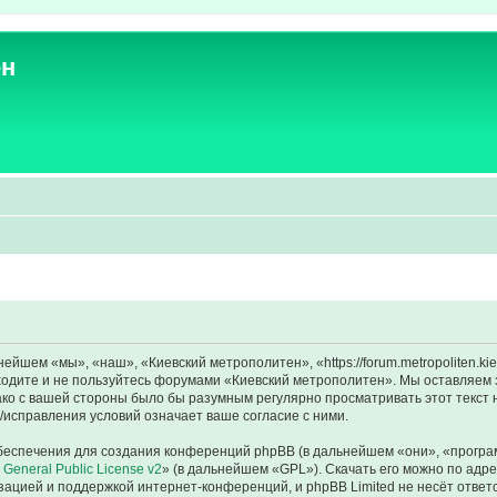
ен
йшем «мы», «наш», «Киевский метрополитен», «https://forum.metropoliten.ki
аходите и не пользуйтесь форумами «Киевский метрополитен». Мы оставляем 
ако с вашей стороны было бы разумным регулярно просматривать этот текст 
исправления условий означает ваше согласие с ними.
еспечения для создания конференций phpBB (в дальнейшем «они», «програ
General Public License v2
» (в дальнейшем «GPL»). Скачать его можно по адр
зацией и поддержкой интернет-конференций, и phpBB Limited не несёт ответ