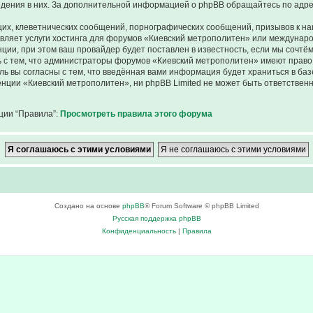
ведения в них. За дополнительной информацией о phpBB обращайтесь по адр
их, клеветнических сообщений, порнографических сообщений, призывов к на
авляет услуги хостинга для форумов «Киевский метрополитен» или междунар
ии, при этом ваш провайдер будет поставлен в известность, если мы сочтём
 с тем, что администраторы форумов «Киевский метрополитен» имеют право 
ль вы согласны с тем, что введённая вами информация будет храниться в ба
ции «Киевский метрополитен», ни phpBB Limited не может быть ответственна
ции “Правила”:
Просмотреть правила этого форума
Создано на основе
phpBB
® Forum Software © phpBB Limited
Русская поддержка phpBB
Конфиденциальность
|
Правила