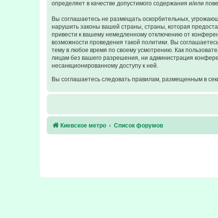
определяет в качестве допустимого содержания и/или по
Вы соглашаетесь не размещать оскорбительных, угрожающ
нарушить законы вашей страны, страны, которая предост
привести к вашему немедленному отключению от конференц
возможности проведения такой политики. Вы соглашаетесь
тему в любое время по своему усмотрению. Как пользовате
лицам без вашего разрешения, ни администрация конферен
несанкционированному доступу к ней.
Вы соглашаетесь следовать правилам, размещенным в сек
Киевское метро
Список форумов