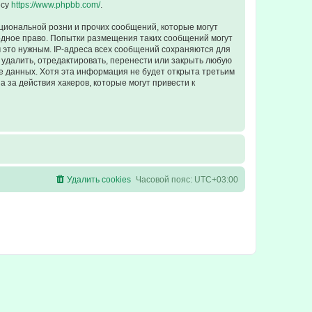
есу
https://www.phpbb.com/
.
циональной розни и прочих сообщений, которые могут
одное право. Попытки размещения таких сообщений могут
 это нужным. IP-адреса всех сообщений сохраняются для
удалить, отредактировать, перенести или закрыть любую
зе данных. Хотя эта информация не будет открыта третьим
 за действия хакеров, которые могут привести к
Удалить cookies
Часовой пояс:
UTC+03:00