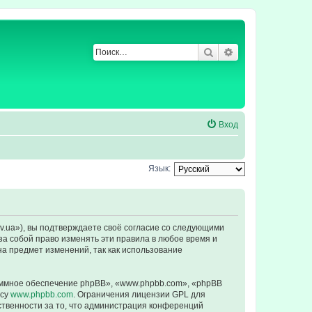
Поиск
Расширенный по
Вход
Язык:
ev.ua»), вы подтверждаете своё согласие со следующими
за собой право изменять эти правила в любое время и
на предмет изменений, так как использование
ммное обеспечение phpBB», «www.phpbb.com», «phpBB
есу
www.phpbb.com
. Ограничения лицензии GPL для
ственности за то, что администрация конференций