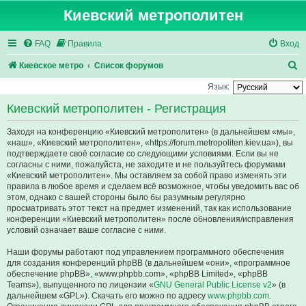
Киевский метрополитен
FAQ
Правила
Вход
П
Киевское метро
Список форумов
о
Язык:
и
Киевский метрополитен - Регистрация
с
Заходя на конференцию «Киевский метрополитен» (в дальнейшем «мы»,
к
«наш», «Киевский метрополитен», «https://forum.metropoliten.kiev.ua»), вы
подтверждаете своё согласие со следующими условиями. Если вы не
согласны с ними, пожалуйста, не заходите и не пользуйтесь форумами
«Киевский метрополитен». Мы оставляем за собой право изменять эти
правила в любое время и сделаем всё возможное, чтобы уведомить вас об
этом, однако с вашей стороны было бы разумным регулярно
просматривать этот текст на предмет изменений, так как использование
конференции «Киевский метрополитен» после обновления/исправления
условий означает ваше согласие с ними.
Наши форумы работают под управлением программного обеспечения
для создания конференций phpBB (в дальнейшем «они», «программное
обеспечение phpBB», «www.phpbb.com», «phpBB Limited», «phpBB
Teams»), выпущенного по лицензии «
GNU General Public License v2
» (в
дальнейшем «GPL»). Скачать его можно по адресу
www.phpbb.com
.