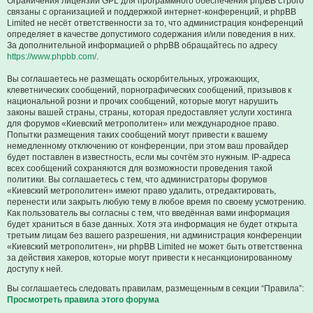
Ограничения лицензии GPL для программного обеспечения phpBB строго
связаны с организацией и поддержкой интернет-конференций, и phpBB
Limited не несёт ответственности за то, что администрация конференций
определяет в качестве допустимого содержания и/или поведения в них.
За дополнительной информацией о phpBB обращайтесь по адресу
https://www.phpbb.com/
.
Вы соглашаетесь не размещать оскорбительных, угрожающих,
клеветнических сообщений, порнографических сообщений, призывов к
национальной розни и прочих сообщений, которые могут нарушить
законы вашей страны, страны, которая предоставляет услуги хостинга
для форумов «Киевский метрополитен» или международное право.
Попытки размещения таких сообщений могут привести к вашему
немедленному отключению от конференции, при этом ваш провайдер
будет поставлен в известность, если мы сочтём это нужным. IP-адреса
всех сообщений сохраняются для возможности проведения такой
политики. Вы соглашаетесь с тем, что администраторы форумов
«Киевский метрополитен» имеют право удалить, отредактировать,
перенести или закрыть любую тему в любое время по своему усмотрению.
Как пользователь вы согласны с тем, что введённая вами информация
будет храниться в базе данных. Хотя эта информация не будет открыта
третьим лицам без вашего разрешения, ни администрация конференции
«Киевский метрополитен», ни phpBB Limited не может быть ответственна
за действия хакеров, которые могут привести к несанкционированному
доступу к ней.
Вы соглашаетесь следовать правилам, размещенным в секции “Правила”:
Просмотреть правила этого форума