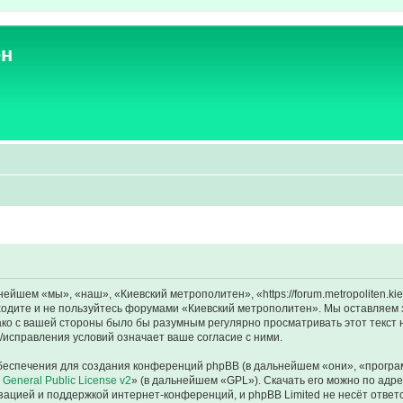
ен
йшем «мы», «наш», «Киевский метрополитен», «https://forum.metropoliten.ki
аходите и не пользуйтесь форумами «Киевский метрополитен». Мы оставляем 
ако с вашей стороны было бы разумным регулярно просматривать этот текст 
исправления условий означает ваше согласие с ними.
еспечения для создания конференций phpBB (в дальнейшем «они», «програ
General Public License v2
» (в дальнейшем «GPL»). Скачать его можно по адр
зацией и поддержкой интернет-конференций, и phpBB Limited не несёт ответ