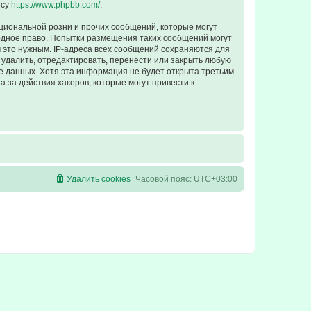
есу
https://www.phpbb.com/
.
циональной розни и прочих сообщений, которые могут
одное право. Попытки размещения таких сообщений могут
 это нужным. IP-адреса всех сообщений сохраняются для
удалить, отредактировать, перенести или закрыть любую
зе данных. Хотя эта информация не будет открыта третьим
 за действия хакеров, которые могут привести к
Удалить cookies
Часовой пояс:
UTC+03:00