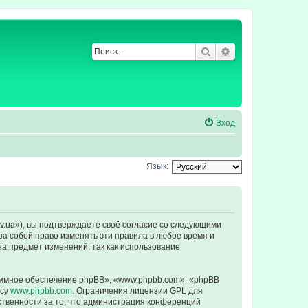
Поиск
Расширенный по
Вход
Язык:
ev.ua»), вы подтверждаете своё согласие со следующими
за собой право изменять эти правила в любое время и
на предмет изменений, так как использование
ммное обеспечение phpBB», «www.phpbb.com», «phpBB
есу
www.phpbb.com
. Ограничения лицензии GPL для
ственности за то, что администрация конференций