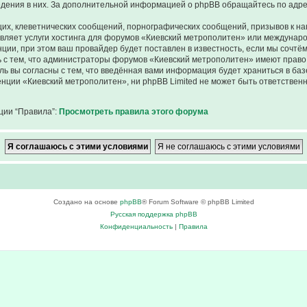
ведения в них. За дополнительной информацией о phpBB обращайтесь по адр
их, клеветнических сообщений, порнографических сообщений, призывов к на
авляет услуги хостинга для форумов «Киевский метрополитен» или междунар
ии, при этом ваш провайдер будет поставлен в известность, если мы сочтём
 с тем, что администраторы форумов «Киевский метрополитен» имеют право 
ль вы согласны с тем, что введённая вами информация будет храниться в ба
ции «Киевский метрополитен», ни phpBB Limited не может быть ответственна
ции “Правила”:
Просмотреть правила этого форума
Создано на основе
phpBB
® Forum Software © phpBB Limited
Русская поддержка phpBB
Конфиденциальность
|
Правила