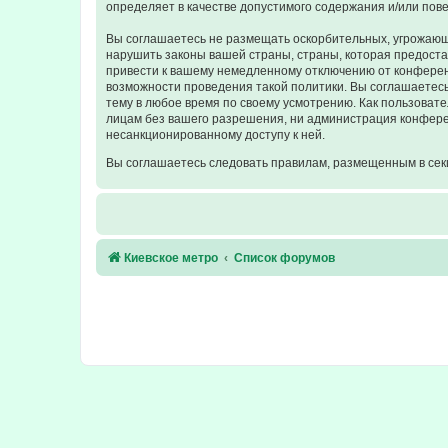
определяет в качестве допустимого содержания и/или по
Вы соглашаетесь не размещать оскорбительных, угрожающ
нарушить законы вашей страны, страны, которая предост
привести к вашему немедленному отключению от конференц
возможности проведения такой политики. Вы соглашаетесь
тему в любое время по своему усмотрению. Как пользовате
лицам без вашего разрешения, ни администрация конферен
несанкционированному доступу к ней.
Вы соглашаетесь следовать правилам, размещенным в сек
Киевское метро
Список форумов