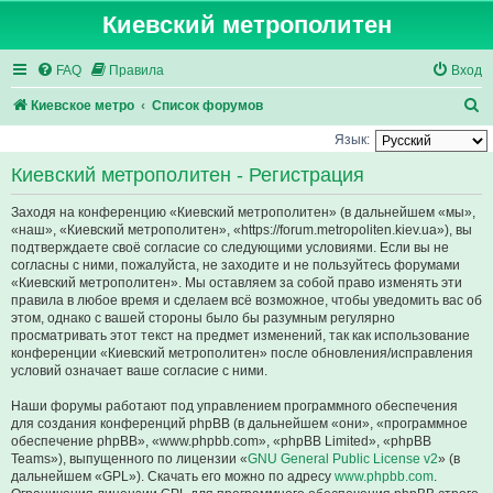
Киевский метрополитен
FAQ
Правила
Вход
П
Киевское метро
Список форумов
о
Язык:
и
Киевский метрополитен - Регистрация
с
Заходя на конференцию «Киевский метрополитен» (в дальнейшем «мы»,
к
«наш», «Киевский метрополитен», «https://forum.metropoliten.kiev.ua»), вы
подтверждаете своё согласие со следующими условиями. Если вы не
согласны с ними, пожалуйста, не заходите и не пользуйтесь форумами
«Киевский метрополитен». Мы оставляем за собой право изменять эти
правила в любое время и сделаем всё возможное, чтобы уведомить вас об
этом, однако с вашей стороны было бы разумным регулярно
просматривать этот текст на предмет изменений, так как использование
конференции «Киевский метрополитен» после обновления/исправления
условий означает ваше согласие с ними.
Наши форумы работают под управлением программного обеспечения
для создания конференций phpBB (в дальнейшем «они», «программное
обеспечение phpBB», «www.phpbb.com», «phpBB Limited», «phpBB
Teams»), выпущенного по лицензии «
GNU General Public License v2
» (в
дальнейшем «GPL»). Скачать его можно по адресу
www.phpbb.com
.