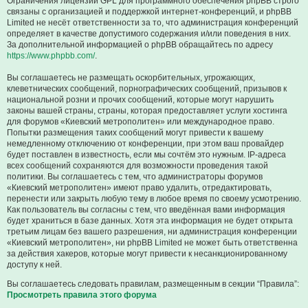
Ограничения лицензии GPL для программного обеспечения phpBB строго
связаны с организацией и поддержкой интернет-конференций, и phpBB
Limited не несёт ответственности за то, что администрация конференций
определяет в качестве допустимого содержания и/или поведения в них.
За дополнительной информацией о phpBB обращайтесь по адресу
https://www.phpbb.com/
.
Вы соглашаетесь не размещать оскорбительных, угрожающих,
клеветнических сообщений, порнографических сообщений, призывов к
национальной розни и прочих сообщений, которые могут нарушить
законы вашей страны, страны, которая предоставляет услуги хостинга
для форумов «Киевский метрополитен» или международное право.
Попытки размещения таких сообщений могут привести к вашему
немедленному отключению от конференции, при этом ваш провайдер
будет поставлен в известность, если мы сочтём это нужным. IP-адреса
всех сообщений сохраняются для возможности проведения такой
политики. Вы соглашаетесь с тем, что администраторы форумов
«Киевский метрополитен» имеют право удалить, отредактировать,
перенести или закрыть любую тему в любое время по своему усмотрению.
Как пользователь вы согласны с тем, что введённая вами информация
будет храниться в базе данных. Хотя эта информация не будет открыта
третьим лицам без вашего разрешения, ни администрация конференции
«Киевский метрополитен», ни phpBB Limited не может быть ответственна
за действия хакеров, которые могут привести к несанкционированному
доступу к ней.
Вы соглашаетесь следовать правилам, размещенным в секции “Правила”:
Просмотреть правила этого форума