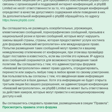
Ограничения лицензии GPL для программного обеспечения phpBB строго
связаны с организацией и поддержкой интернет-конференций, и phpBB
Limited не несёт ответственности за то, что администрация конференций
определяет в качестве допустимого содержания и/или поведения в них.
За дополнительной информацией о phpBB обращайтесь по адресу
https://www.phpbb.com/
.
Вы соглашаетесь не размещать оскорбительных, угрожающих,
клеветнических сообщений, порнографических сообщений, призывов к
национальной розни и прочих сообщений, которые могут нарушить
законы вашей страны, страны, которая предоставляет услуги хостинга
для форумов «Киевский метрополитен» или международное право.
Попытки размещения таких сообщений могут привести к вашему
немедленному отключению от конференции, при этом ваш провайдер
будет поставлен в известность, если мы сочтём это нужным. IP-адреса
всех сообщений сохраняются для возможности проведения такой
политики. Вы соглашаетесь с тем, что администраторы форумов
«Киевский метрополитен» имеют право удалить, отредактировать,
перенести или закрыть любую тему в любое время по своему усмотрению.
Как пользователь вы согласны с тем, что введённая вами информация
будет храниться в базе данных. Хотя эта информация не будет открыта
третьим лицам без вашего разрешения, ни администрация конференции
«Киевский метрополитен», ни phpBB Limited не может быть ответственна
за действия хакеров, которые могут привести к несанкционированному
доступу к ней.
Вы соглашаетесь следовать правилам, размещенным в секции “Правила”:
Просмотреть правила этого форума