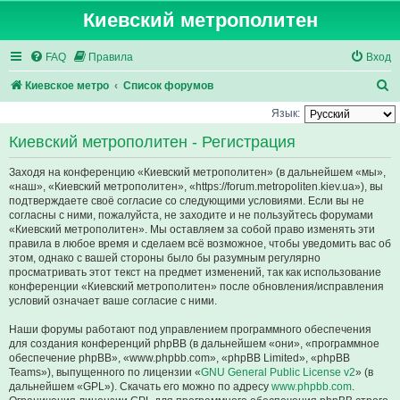
Киевский метрополитен
FAQ
Правила
Вход
П
Киевское метро
Список форумов
о
Язык:
и
Киевский метрополитен - Регистрация
с
Заходя на конференцию «Киевский метрополитен» (в дальнейшем «мы»,
к
«наш», «Киевский метрополитен», «https://forum.metropoliten.kiev.ua»), вы
подтверждаете своё согласие со следующими условиями. Если вы не
согласны с ними, пожалуйста, не заходите и не пользуйтесь форумами
«Киевский метрополитен». Мы оставляем за собой право изменять эти
правила в любое время и сделаем всё возможное, чтобы уведомить вас об
этом, однако с вашей стороны было бы разумным регулярно
просматривать этот текст на предмет изменений, так как использование
конференции «Киевский метрополитен» после обновления/исправления
условий означает ваше согласие с ними.
Наши форумы работают под управлением программного обеспечения
для создания конференций phpBB (в дальнейшем «они», «программное
обеспечение phpBB», «www.phpbb.com», «phpBB Limited», «phpBB
Teams»), выпущенного по лицензии «
GNU General Public License v2
» (в
дальнейшем «GPL»). Скачать его можно по адресу
www.phpbb.com
.