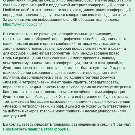
Ограничения лицензии GPL для программного обеспечения phpBB строго
связаны с организацией и поддержкой интернет-конференций, и phpBB
Limited не несёт ответственности за то, что администрация конференций
определяет в качестве допустимого содержания и/или поведения в них.
За дополнительной информацией о phpBB обращайтесь по адресу
https://www.phpbb.com/
.
Вы соглашаетесь не размещать оскорбительных, угрожающих,
клеветнических сообщений, порнографических сообщений, призывов к
национальной розни и прочих сообщений, которые могут нарушить
законы вашей страны, страны, которая предоставляет услуги хостинга
для форумов «Киевский метрополитен» или международное право.
Попытки размещения таких сообщений могут привести к вашему
немедленному отключению от конференции, при этом ваш провайдер
будет поставлен в известность, если мы сочтём это нужным. IP-адреса
всех сообщений сохраняются для возможности проведения такой
политики. Вы соглашаетесь с тем, что администраторы форумов
«Киевский метрополитен» имеют право удалить, отредактировать,
перенести или закрыть любую тему в любое время по своему усмотрению.
Как пользователь вы согласны с тем, что введённая вами информация
будет храниться в базе данных. Хотя эта информация не будет открыта
третьим лицам без вашего разрешения, ни администрация конференции
«Киевский метрополитен», ни phpBB Limited не может быть ответственна
за действия хакеров, которые могут привести к несанкционированному
доступу к ней.
Вы соглашаетесь следовать правилам, размещенным в секции “Правила”:
Просмотреть правила этого форума