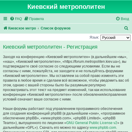
Киевский метрополитен
FAQ
Правила
Вход
П
Киевское метро
Список форумов
о
Язык:
и
Киевский метрополитен - Регистрация
с
Заходя на конференцию «Киевский метрополитен» (в дальнейшем «мы»,
к
«наш», «Киевский метрополитен», «https://forum.metropoliten.kiev.ua»), вы
подтверждаете своё согласие со следующими условиями. Если вы не
согласны с ними, пожалуйста, не заходите и не пользуйтесь форумами
«Киевский метрополитен». Мы оставляем за собой право изменять эти
правила в любое время и сделаем всё возможное, чтобы уведомить вас об
этом, однако с вашей стороны было бы разумным регулярно
просматривать этот текст на предмет изменений, так как использование
конференции «Киевский метрополитен» после обновления/исправления
условий означает ваше согласие с ними.
Наши форумы работают под управлением программного обеспечения
для создания конференций phpBB (в дальнейшем «они», «программное
обеспечение phpBB», «www.phpbb.com», «phpBB Limited», «phpBB
Teams»), выпущенного по лицензии «
GNU General Public License v2
» (в
дальнейшем «GPL»). Скачать его можно по адресу
www.phpbb.com
.