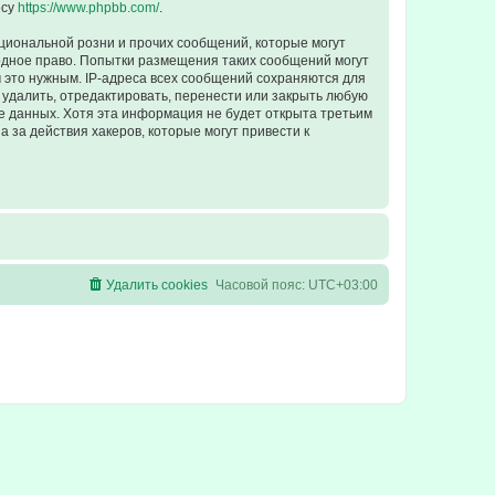
есу
https://www.phpbb.com/
.
циональной розни и прочих сообщений, которые могут
одное право. Попытки размещения таких сообщений могут
 это нужным. IP-адреса всех сообщений сохраняются для
удалить, отредактировать, перенести или закрыть любую
зе данных. Хотя эта информация не будет открыта третьим
 за действия хакеров, которые могут привести к
Удалить cookies
Часовой пояс:
UTC+03:00