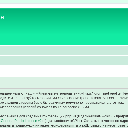
ен
йшем «мы», «наш», «Киевский метрополитен», «https://forum.metropoliten.ki
аходите и не пользуйтесь форумами «Киевский метрополитен». Мы оставляем 
ако с вашей стороны было бы разумным регулярно просматривать этот текст 
исправления условий означает ваше согласие с ними.
еспечения для создания конференций phpBB (в дальнейшем «они», «програ
General Public License v2
» (в дальнейшем «GPL»). Скачать его можно по адр
зацией и поддержкой интернет-конференций, и phpBB Limited не несёт ответ