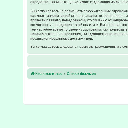
определяет в качестве допустимого содержания и/или по
Вы соглашаетесь не размещать оскорбительных, угрожающ
нарушить законы вашей страны, страны, которая предост
привести к вашему немедленному отключению от конференц
возможности проведения такой политики. Вы соглашаетесь
тему в любое время по своему усмотрению. Как пользовате
лицам без вашего разрешения, ни администрация конферен
несанкционированному доступу к ней.
Вы соглашаетесь следовать правилам, размещенным в сек
Киевское метро
Список форумов