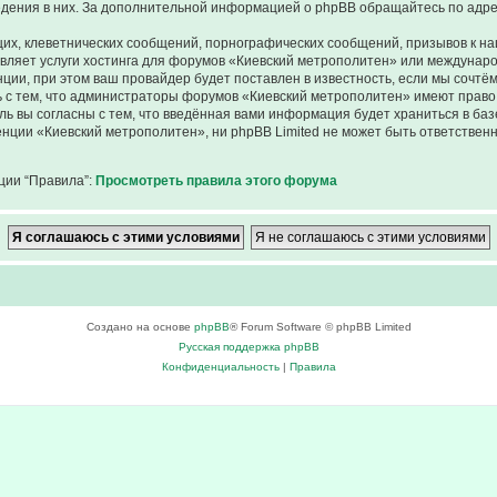
ведения в них. За дополнительной информацией о phpBB обращайтесь по адр
их, клеветнических сообщений, порнографических сообщений, призывов к на
авляет услуги хостинга для форумов «Киевский метрополитен» или междунар
ии, при этом ваш провайдер будет поставлен в известность, если мы сочтём
 с тем, что администраторы форумов «Киевский метрополитен» имеют право 
ль вы согласны с тем, что введённая вами информация будет храниться в ба
ции «Киевский метрополитен», ни phpBB Limited не может быть ответственна
ции “Правила”:
Просмотреть правила этого форума
Создано на основе
phpBB
® Forum Software © phpBB Limited
Русская поддержка phpBB
Конфиденциальность
|
Правила