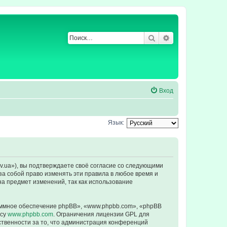
Поиск
Расширенный по
Вход
Язык:
ev.ua»), вы подтверждаете своё согласие со следующими
за собой право изменять эти правила в любое время и
на предмет изменений, так как использование
ммное обеспечение phpBB», «www.phpbb.com», «phpBB
есу
www.phpbb.com
. Ограничения лицензии GPL для
ственности за то, что администрация конференций