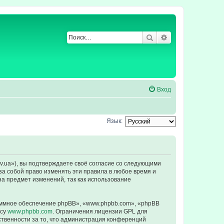
Поиск
Расширенный по
Вход
Язык:
ev.ua»), вы подтверждаете своё согласие со следующими
за собой право изменять эти правила в любое время и
на предмет изменений, так как использование
ммное обеспечение phpBB», «www.phpbb.com», «phpBB
есу
www.phpbb.com
. Ограничения лицензии GPL для
ственности за то, что администрация конференций