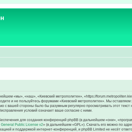
ен
йшем «мы», «наш», «Киевский метрополитен», «https://forum.metropoliten.ki
аходите и не пользуйтесь форумами «Киевский метрополитен». Мы оставляем 
ако с вашей стороны было бы разумным регулярно просматривать этот текст 
исправления условий означает ваше согласие с ними.
еспечения для создания конференций phpBB (в дальнейшем «они», «програ
General Public License v2
» (в дальнейшем «GPL»). Скачать его можно по адр
зацией и поддержкой интернет-конференций, и phpBB Limited не несёт ответ