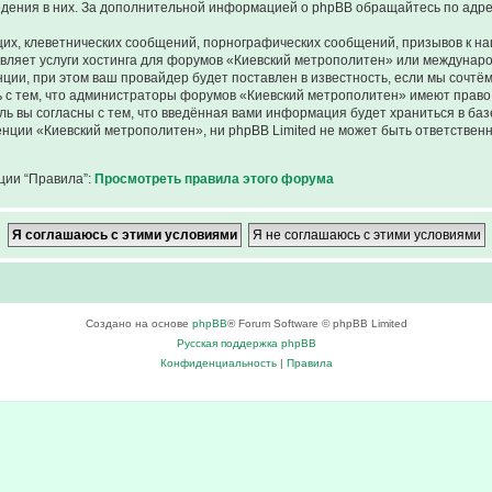
ведения в них. За дополнительной информацией о phpBB обращайтесь по адр
их, клеветнических сообщений, порнографических сообщений, призывов к на
авляет услуги хостинга для форумов «Киевский метрополитен» или междунар
ии, при этом ваш провайдер будет поставлен в известность, если мы сочтём
 с тем, что администраторы форумов «Киевский метрополитен» имеют право 
ль вы согласны с тем, что введённая вами информация будет храниться в ба
ции «Киевский метрополитен», ни phpBB Limited не может быть ответственна
ции “Правила”:
Просмотреть правила этого форума
Создано на основе
phpBB
® Forum Software © phpBB Limited
Русская поддержка phpBB
Конфиденциальность
|
Правила