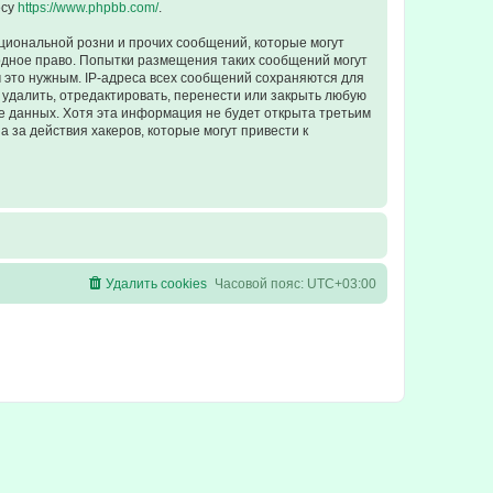
есу
https://www.phpbb.com/
.
циональной розни и прочих сообщений, которые могут
одное право. Попытки размещения таких сообщений могут
 это нужным. IP-адреса всех сообщений сохраняются для
удалить, отредактировать, перенести или закрыть любую
зе данных. Хотя эта информация не будет открыта третьим
 за действия хакеров, которые могут привести к
Удалить cookies
Часовой пояс:
UTC+03:00