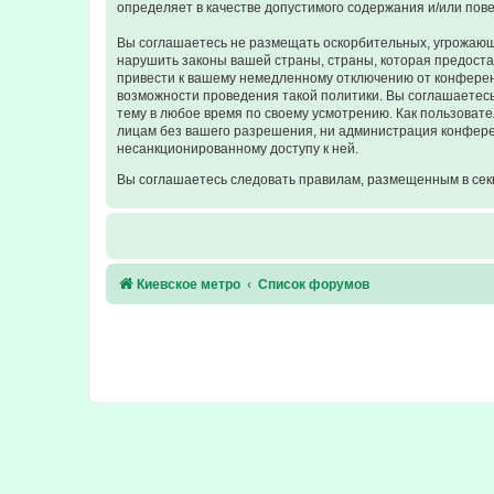
определяет в качестве допустимого содержания и/или по
Вы соглашаетесь не размещать оскорбительных, угрожающ
нарушить законы вашей страны, страны, которая предост
привести к вашему немедленному отключению от конференц
возможности проведения такой политики. Вы соглашаетесь
тему в любое время по своему усмотрению. Как пользовате
лицам без вашего разрешения, ни администрация конферен
несанкционированному доступу к ней.
Вы соглашаетесь следовать правилам, размещенным в сек
Киевское метро
Список форумов