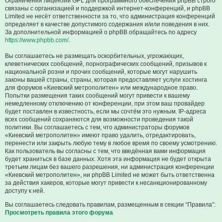
Ограничения лицензии GPL для программного обеспечения phpBB строго
связаны с организацией и поддержкой интернет-конференций, и phpBB
Limited не несёт ответственности за то, что администрация конференций
определяет в качестве допустимого содержания и/или поведения в них.
За дополнительной информацией о phpBB обращайтесь по адресу
https://www.phpbb.com/
.
Вы соглашаетесь не размещать оскорбительных, угрожающих,
клеветнических сообщений, порнографических сообщений, призывов к
национальной розни и прочих сообщений, которые могут нарушить
законы вашей страны, страны, которая предоставляет услуги хостинга
для форумов «Киевский метрополитен» или международное право.
Попытки размещения таких сообщений могут привести к вашему
немедленному отключению от конференции, при этом ваш провайдер
будет поставлен в известность, если мы сочтём это нужным. IP-адреса
всех сообщений сохраняются для возможности проведения такой
политики. Вы соглашаетесь с тем, что администраторы форумов
«Киевский метрополитен» имеют право удалить, отредактировать,
перенести или закрыть любую тему в любое время по своему усмотрению.
Как пользователь вы согласны с тем, что введённая вами информация
будет храниться в базе данных. Хотя эта информация не будет открыта
третьим лицам без вашего разрешения, ни администрация конференции
«Киевский метрополитен», ни phpBB Limited не может быть ответственна
за действия хакеров, которые могут привести к несанкционированному
доступу к ней.
Вы соглашаетесь следовать правилам, размещенным в секции “Правила”:
Просмотреть правила этого форума