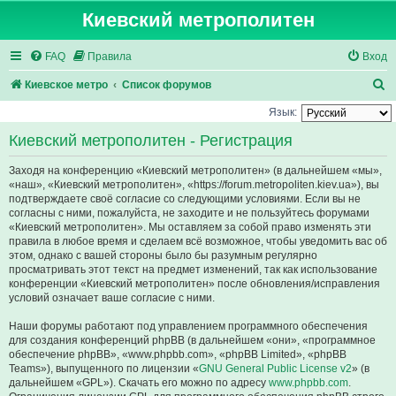
Киевский метрополитен
FAQ
Правила
Вход
П
Киевское метро
Список форумов
о
Язык:
и
Киевский метрополитен - Регистрация
с
Заходя на конференцию «Киевский метрополитен» (в дальнейшем «мы»,
к
«наш», «Киевский метрополитен», «https://forum.metropoliten.kiev.ua»), вы
подтверждаете своё согласие со следующими условиями. Если вы не
согласны с ними, пожалуйста, не заходите и не пользуйтесь форумами
«Киевский метрополитен». Мы оставляем за собой право изменять эти
правила в любое время и сделаем всё возможное, чтобы уведомить вас об
этом, однако с вашей стороны было бы разумным регулярно
просматривать этот текст на предмет изменений, так как использование
конференции «Киевский метрополитен» после обновления/исправления
условий означает ваше согласие с ними.
Наши форумы работают под управлением программного обеспечения
для создания конференций phpBB (в дальнейшем «они», «программное
обеспечение phpBB», «www.phpbb.com», «phpBB Limited», «phpBB
Teams»), выпущенного по лицензии «
GNU General Public License v2
» (в
дальнейшем «GPL»). Скачать его можно по адресу
www.phpbb.com
.