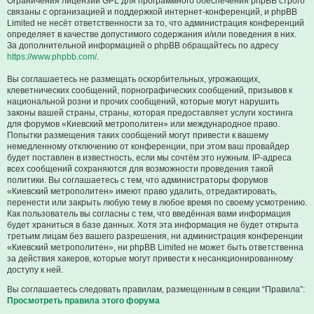
Ограничения лицензии GPL для программного обеспечения phpBB строго
связаны с организацией и поддержкой интернет-конференций, и phpBB
Limited не несёт ответственности за то, что администрация конференций
определяет в качестве допустимого содержания и/или поведения в них.
За дополнительной информацией о phpBB обращайтесь по адресу
https://www.phpbb.com/
.
Вы соглашаетесь не размещать оскорбительных, угрожающих,
клеветнических сообщений, порнографических сообщений, призывов к
национальной розни и прочих сообщений, которые могут нарушить
законы вашей страны, страны, которая предоставляет услуги хостинга
для форумов «Киевский метрополитен» или международное право.
Попытки размещения таких сообщений могут привести к вашему
немедленному отключению от конференции, при этом ваш провайдер
будет поставлен в известность, если мы сочтём это нужным. IP-адреса
всех сообщений сохраняются для возможности проведения такой
политики. Вы соглашаетесь с тем, что администраторы форумов
«Киевский метрополитен» имеют право удалить, отредактировать,
перенести или закрыть любую тему в любое время по своему усмотрению.
Как пользователь вы согласны с тем, что введённая вами информация
будет храниться в базе данных. Хотя эта информация не будет открыта
третьим лицам без вашего разрешения, ни администрация конференции
«Киевский метрополитен», ни phpBB Limited не может быть ответственна
за действия хакеров, которые могут привести к несанкционированному
доступу к ней.
Вы соглашаетесь следовать правилам, размещенным в секции “Правила”:
Просмотреть правила этого форума