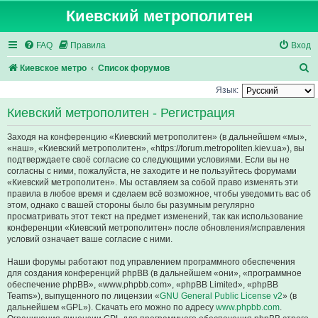
Киевский метрополитен
FAQ
Правила
Вход
П
Киевское метро
Список форумов
о
Язык:
и
Киевский метрополитен - Регистрация
с
Заходя на конференцию «Киевский метрополитен» (в дальнейшем «мы»,
к
«наш», «Киевский метрополитен», «https://forum.metropoliten.kiev.ua»), вы
подтверждаете своё согласие со следующими условиями. Если вы не
согласны с ними, пожалуйста, не заходите и не пользуйтесь форумами
«Киевский метрополитен». Мы оставляем за собой право изменять эти
правила в любое время и сделаем всё возможное, чтобы уведомить вас об
этом, однако с вашей стороны было бы разумным регулярно
просматривать этот текст на предмет изменений, так как использование
конференции «Киевский метрополитен» после обновления/исправления
условий означает ваше согласие с ними.
Наши форумы работают под управлением программного обеспечения
для создания конференций phpBB (в дальнейшем «они», «программное
обеспечение phpBB», «www.phpbb.com», «phpBB Limited», «phpBB
Teams»), выпущенного по лицензии «
GNU General Public License v2
» (в
дальнейшем «GPL»). Скачать его можно по адресу
www.phpbb.com
.