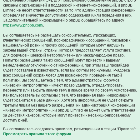
Ограничения лицензии GPL для программного обеспечения phpBB строго
связаны с организацией и поддержкой интернет-конференций, и phpBB
Limited не несёт ответственности за то, что администрация конференций
определяет в качестве допустимого содержания и/или поведения в них.
За дополнительной информацией о phpBB обращайтесь по адресу
https://www.phpbb.com/
.
Вы соглашаетесь не размещать оскорбительных, угрожающих,
клеветнических сообщений, порнографических сообщений, призывов к
национальной розни и прочих сообщений, которые могут нарушить
законы вашей страны, страны, которая предоставляет услуги хостинга
для форумов «Киевский метрополитен» или международное право.
Попытки размещения таких сообщений могут привести к вашему
немедленному отключению от конференции, при этом ваш провайдер
будет поставлен в известность, если мы сочтём это нужным. IP-адреса
всех сообщений сохраняются для возможности проведения такой
политики. Вы соглашаетесь с тем, что администраторы форумов
«Киевский метрополитен» имеют право удалить, отредактировать,
перенести или закрыть любую тему в любое время по своему усмотрению.
Как пользователь вы согласны с тем, что введённая вами информация
будет храниться в базе данных. Хотя эта информация не будет открыта
третьим лицам без вашего разрешения, ни администрация конференции
«Киевский метрополитен», ни phpBB Limited не может быть ответственна
за действия хакеров, которые могут привести к несанкционированному
доступу к ней.
Вы соглашаетесь следовать правилам, размещенным в секции “Правила”:
Просмотреть правила этого форума