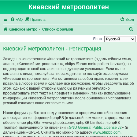
Киевский метрополитен
FAQ
Правила
Вход
П
Киевское метро
Список форумов
о
Язык:
и
Киевский метрополитен - Регистрация
с
Заходя на конференцию «Киевский метрополитен» (в дальнейшем «мы»,
к
«наш», «Киевский метрополитен», «https://forum.metropoliten.kiev.ua»), вы
подтверждаете своё согласие со следующими условиями. Если вы не
согласны с ними, пожалуйста, не заходите и не пользуйтесь форумами
«Киевский метрополитен». Мы оставляем за собой право изменять эти
правила в любое время и сделаем всё возможное, чтобы уведомить вас об
этом, однако с вашей стороны было бы разумным регулярно
просматривать этот текст на предмет изменений, так как использование
конференции «Киевский метрополитен» после обновления/исправления
условий означает ваше согласие с ними.
Наши форумы работают под управлением программного обеспечения
для создания конференций phpBB (в дальнейшем «они», «программное
обеспечение phpBB», «www.phpbb.com», «phpBB Limited», «phpBB
Teams»), выпущенного по лицензии «
GNU General Public License v2
» (в
дальнейшем «GPL»). Скачать его можно по адресу
www.phpbb.com
.