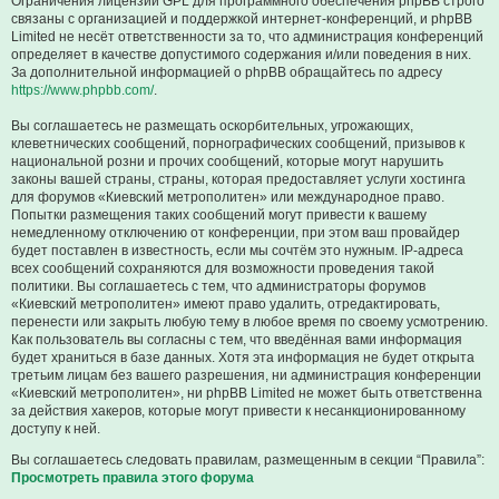
Ограничения лицензии GPL для программного обеспечения phpBB строго
связаны с организацией и поддержкой интернет-конференций, и phpBB
Limited не несёт ответственности за то, что администрация конференций
определяет в качестве допустимого содержания и/или поведения в них.
За дополнительной информацией о phpBB обращайтесь по адресу
https://www.phpbb.com/
.
Вы соглашаетесь не размещать оскорбительных, угрожающих,
клеветнических сообщений, порнографических сообщений, призывов к
национальной розни и прочих сообщений, которые могут нарушить
законы вашей страны, страны, которая предоставляет услуги хостинга
для форумов «Киевский метрополитен» или международное право.
Попытки размещения таких сообщений могут привести к вашему
немедленному отключению от конференции, при этом ваш провайдер
будет поставлен в известность, если мы сочтём это нужным. IP-адреса
всех сообщений сохраняются для возможности проведения такой
политики. Вы соглашаетесь с тем, что администраторы форумов
«Киевский метрополитен» имеют право удалить, отредактировать,
перенести или закрыть любую тему в любое время по своему усмотрению.
Как пользователь вы согласны с тем, что введённая вами информация
будет храниться в базе данных. Хотя эта информация не будет открыта
третьим лицам без вашего разрешения, ни администрация конференции
«Киевский метрополитен», ни phpBB Limited не может быть ответственна
за действия хакеров, которые могут привести к несанкционированному
доступу к ней.
Вы соглашаетесь следовать правилам, размещенным в секции “Правила”:
Просмотреть правила этого форума