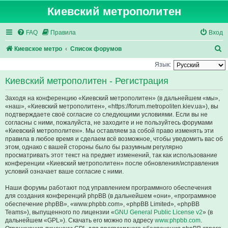
Киевский метрополитен
FAQ
Правила
Вход
П
Киевское метро
Список форумов
о
Язык:
и
Киевский метрополитен - Регистрация
с
Заходя на конференцию «Киевский метрополитен» (в дальнейшем «мы»,
к
«наш», «Киевский метрополитен», «https://forum.metropoliten.kiev.ua»), вы
подтверждаете своё согласие со следующими условиями. Если вы не
согласны с ними, пожалуйста, не заходите и не пользуйтесь форумами
«Киевский метрополитен». Мы оставляем за собой право изменять эти
правила в любое время и сделаем всё возможное, чтобы уведомить вас об
этом, однако с вашей стороны было бы разумным регулярно
просматривать этот текст на предмет изменений, так как использование
конференции «Киевский метрополитен» после обновления/исправления
условий означает ваше согласие с ними.
Наши форумы работают под управлением программного обеспечения
для создания конференций phpBB (в дальнейшем «они», «программное
обеспечение phpBB», «www.phpbb.com», «phpBB Limited», «phpBB
Teams»), выпущенного по лицензии «
GNU General Public License v2
» (в
дальнейшем «GPL»). Скачать его можно по адресу
www.phpbb.com
.