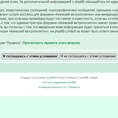
ведения в них. За дополнительной информацией о phpBB обращайтесь по адр
их, клеветнических сообщений, порнографических сообщений, призывов к на
авляет услуги хостинга для форумов «Киевский метрополитен» или междунар
ии, при этом ваш провайдер будет поставлен в известность, если мы сочтём
 с тем, что администраторы форумов «Киевский метрополитен» имеют право 
ль вы согласны с тем, что введённая вами информация будет храниться в ба
ции «Киевский метрополитен», ни phpBB Limited не может быть ответственна
ции “Правила”:
Просмотреть правила этого форума
Создано на основе
phpBB
® Forum Software © phpBB Limited
Русская поддержка phpBB
Конфиденциальность
|
Правила