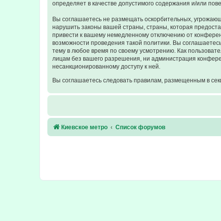
определяет в качестве допустимого содержания и/или по
Вы соглашаетесь не размещать оскорбительных, угрожающ
нарушить законы вашей страны, страны, которая предост
привести к вашему немедленному отключению от конференц
возможности проведения такой политики. Вы соглашаетесь
тему в любое время по своему усмотрению. Как пользовате
лицам без вашего разрешения, ни администрация конферен
несанкционированному доступу к ней.
Вы соглашаетесь следовать правилам, размещенным в сек
Киевское метро
Список форумов