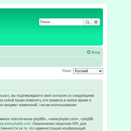
Поиск
Расширенный по
Вход
Язык:
ev.ua»), вы подтверждаете своё согласие со следующими
за собой право изменять эти правила в любое время и
на предмет изменений, так как использование
ммное обеспечение phpBB», «www.phpbb.com», «phpBB
есу
www.phpbb.com
. Ограничения лицензии GPL для
ственности за то, что администрация конференций