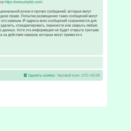
есу
https://www.phpbb.com/
.
циональной розни и прочих сообщений, которые могут
одное право. Попытки размещения таких сообщений могут
 это нужным. IP-адреса всех сообщений сохраняются для
удалить, отредактировать, перенести или закрыть любую
зе данных. Хотя эта информация не будет открыта третьим
 за действия хакеров, которые могут привести к
Удалить cookies
Часовой пояс:
UTC+03:00