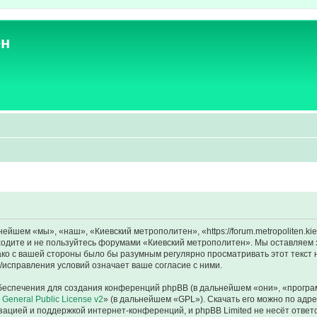
ен
йшем «мы», «наш», «Киевский метрополитен», «https://forum.metropoliten.ki
аходите и не пользуйтесь форумами «Киевский метрополитен». Мы оставляем 
ако с вашей стороны было бы разумным регулярно просматривать этот текст 
исправления условий означает ваше согласие с ними.
еспечения для создания конференций phpBB (в дальнейшем «они», «програ
General Public License v2
» (в дальнейшем «GPL»). Скачать его можно по адр
зацией и поддержкой интернет-конференций, и phpBB Limited не несёт ответ