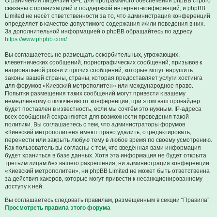
Ограничения лицензии GPL для программного обеспечения phpBB строго
связаны с организацией и поддержкой интернет-конференций, и phpBB
Limited не несёт ответственности за то, что администрация конференций
определяет в качестве допустимого содержания и/или поведения в них.
За дополнительной информацией о phpBB обращайтесь по адресу
https://www.phpbb.com/
.
Вы соглашаетесь не размещать оскорбительных, угрожающих,
клеветнических сообщений, порнографических сообщений, призывов к
национальной розни и прочих сообщений, которые могут нарушить
законы вашей страны, страны, которая предоставляет услуги хостинга
для форумов «Киевский метрополитен» или международное право.
Попытки размещения таких сообщений могут привести к вашему
немедленному отключению от конференции, при этом ваш провайдер
будет поставлен в известность, если мы сочтём это нужным. IP-адреса
всех сообщений сохраняются для возможности проведения такой
политики. Вы соглашаетесь с тем, что администраторы форумов
«Киевский метрополитен» имеют право удалить, отредактировать,
перенести или закрыть любую тему в любое время по своему усмотрению.
Как пользователь вы согласны с тем, что введённая вами информация
будет храниться в базе данных. Хотя эта информация не будет открыта
третьим лицам без вашего разрешения, ни администрация конференции
«Киевский метрополитен», ни phpBB Limited не может быть ответственна
за действия хакеров, которые могут привести к несанкционированному
доступу к ней.
Вы соглашаетесь следовать правилам, размещенным в секции “Правила”:
Просмотреть правила этого форума