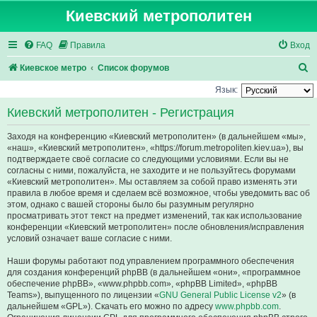
Киевский метрополитен
FAQ
Правила
Вход
П
Киевское метро
Список форумов
о
Язык:
и
Киевский метрополитен - Регистрация
с
Заходя на конференцию «Киевский метрополитен» (в дальнейшем «мы»,
к
«наш», «Киевский метрополитен», «https://forum.metropoliten.kiev.ua»), вы
подтверждаете своё согласие со следующими условиями. Если вы не
согласны с ними, пожалуйста, не заходите и не пользуйтесь форумами
«Киевский метрополитен». Мы оставляем за собой право изменять эти
правила в любое время и сделаем всё возможное, чтобы уведомить вас об
этом, однако с вашей стороны было бы разумным регулярно
просматривать этот текст на предмет изменений, так как использование
конференции «Киевский метрополитен» после обновления/исправления
условий означает ваше согласие с ними.
Наши форумы работают под управлением программного обеспечения
для создания конференций phpBB (в дальнейшем «они», «программное
обеспечение phpBB», «www.phpbb.com», «phpBB Limited», «phpBB
Teams»), выпущенного по лицензии «
GNU General Public License v2
» (в
дальнейшем «GPL»). Скачать его можно по адресу
www.phpbb.com
.