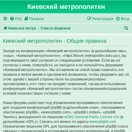
Киевский метрополитен
FAQ
Правила
Регистрация
Вход
П
Киевское метро
Список форумов
о
Киевский метрополитен - Общие правила
и
с
Заходя на конференцию «Киевский метрополитен» (в дальнейшем «мы»,
«наш», «Киевский метрополитен», «https://forum.metropoliten.kiev.ua»), вы
к
подтверждаете своё согласие со следующими условиями. Если вы не
согласны с ними, пожалуйста, не заходите и не пользуйтесь форумами
«Киевский метрополитен». Мы оставляем за собой право изменять эти
правила в любое время и сделаем всё возможное, чтобы уведомить вас об
этом, однако с вашей стороны было бы разумным регулярно
просматривать этот текст на предмет изменений, так как использование
конференции «Киевский метрополитен» после обновления/исправления
условий означает ваше согласие с ними.
Наши форумы работают под управлением программного обеспечения
для создания конференций phpBB (в дальнейшем «они», «программное
обеспечение phpBB», «www.phpbb.com», «phpBB Limited», «phpBB
Teams»), выпущенного по лицензии «
GNU General Public License v2
» (в
дальнейшем «GPL»). Скачать его можно по адресу
www.phpbb.com
.
Ограничения лицензии GPL для программного обеспечения phpBB строго
связаны с организацией и поддержкой интернет-конференций, и phpBB