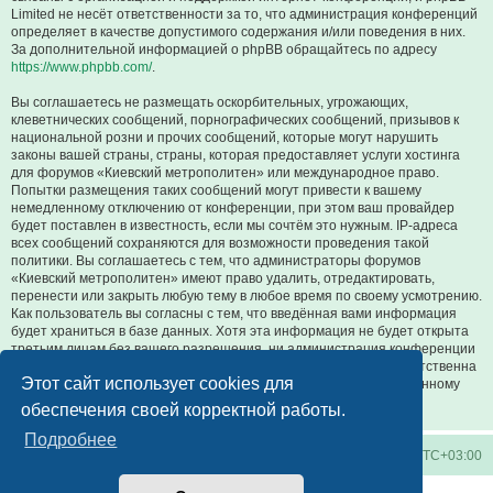
Limited не несёт ответственности за то, что администрация конференций
определяет в качестве допустимого содержания и/или поведения в них.
За дополнительной информацией о phpBB обращайтесь по адресу
https://www.phpbb.com/
.
Вы соглашаетесь не размещать оскорбительных, угрожающих,
клеветнических сообщений, порнографических сообщений, призывов к
национальной розни и прочих сообщений, которые могут нарушить
законы вашей страны, страны, которая предоставляет услуги хостинга
для форумов «Киевский метрополитен» или международное право.
Попытки размещения таких сообщений могут привести к вашему
немедленному отключению от конференции, при этом ваш провайдер
будет поставлен в известность, если мы сочтём это нужным. IP-адреса
всех сообщений сохраняются для возможности проведения такой
политики. Вы соглашаетесь с тем, что администраторы форумов
«Киевский метрополитен» имеют право удалить, отредактировать,
перенести или закрыть любую тему в любое время по своему усмотрению.
Как пользователь вы согласны с тем, что введённая вами информация
будет храниться в базе данных. Хотя эта информация не будет открыта
третьим лицам без вашего разрешения, ни администрация конференции
«Киевский метрополитен», ни phpBB Limited не может быть ответственна
Этот сайт использует cookies для
за действия хакеров, которые могут привести к несанкционированному
доступу к ней.
обеспечения своей корректной работы.
Подробнее
Киевское метро
Список форумов
Часовой пояс:
UTC+03:00