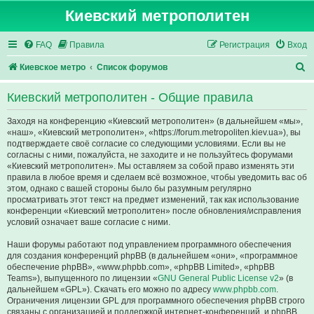
Киевский метрополитен
FAQ
Правила
Регистрация
Вход
П
Киевское метро
Список форумов
о
Киевский метрополитен - Общие правила
и
с
Заходя на конференцию «Киевский метрополитен» (в дальнейшем «мы»,
«наш», «Киевский метрополитен», «https://forum.metropoliten.kiev.ua»), вы
к
подтверждаете своё согласие со следующими условиями. Если вы не
согласны с ними, пожалуйста, не заходите и не пользуйтесь форумами
«Киевский метрополитен». Мы оставляем за собой право изменять эти
правила в любое время и сделаем всё возможное, чтобы уведомить вас об
этом, однако с вашей стороны было бы разумным регулярно
просматривать этот текст на предмет изменений, так как использование
конференции «Киевский метрополитен» после обновления/исправления
условий означает ваше согласие с ними.
Наши форумы работают под управлением программного обеспечения
для создания конференций phpBB (в дальнейшем «они», «программное
обеспечение phpBB», «www.phpbb.com», «phpBB Limited», «phpBB
Teams»), выпущенного по лицензии «
GNU General Public License v2
» (в
дальнейшем «GPL»). Скачать его можно по адресу
www.phpbb.com
.
Ограничения лицензии GPL для программного обеспечения phpBB строго
связаны с организацией и поддержкой интернет-конференций, и phpBB