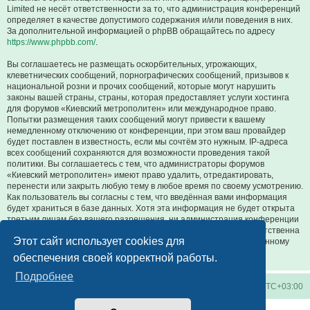
Limited не несёт ответственности за то, что администрация конференций
определяет в качестве допустимого содержания и/или поведения в них.
За дополнительной информацией о phpBB обращайтесь по адресу
https://www.phpbb.com/
.
Вы соглашаетесь не размещать оскорбительных, угрожающих,
клеветнических сообщений, порнографических сообщений, призывов к
национальной розни и прочих сообщений, которые могут нарушить
законы вашей страны, страны, которая предоставляет услуги хостинга
для форумов «Киевский метрополитен» или международное право.
Попытки размещения таких сообщений могут привести к вашему
немедленному отключению от конференции, при этом ваш провайдер
будет поставлен в известность, если мы сочтём это нужным. IP-адреса
всех сообщений сохраняются для возможности проведения такой
политики. Вы соглашаетесь с тем, что администраторы форумов
«Киевский метрополитен» имеют право удалить, отредактировать,
перенести или закрыть любую тему в любое время по своему усмотрению.
Как пользователь вы согласны с тем, что введённая вами информация
будет храниться в базе данных. Хотя эта информация не будет открыта
третьим лицам без вашего разрешения, ни администрация конференции
«Киевский метрополитен», ни phpBB Limited не может быть ответственна
Этот сайт использует cookies для
за действия хакеров, которые могут привести к несанкционированному
доступу к ней.
обеспечения своей корректной работы.
Подробнее
Киевское метро
Список форумов
Часовой пояс:
UTC+03:00