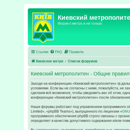
Киевский метрополит
Форум о метро и не только
Ссылки
FAQ
Правила
Киевское метро
Список форумов
Киевский метрополитен - Общие правил
Заходя на конференцию «Киевский метрополитен» (в дальне
условиями. Если вы не согласны с ними, пожалуйста, не з
сделаем всё возможное, чтобы уведомить вас об этом, одн
конференции «Киевский метрополитен» после обновления/
Наши форумы работают под управлением программного об
Limited», «phpBB Teams»), выпущенного по лицензии «
GNU 
программного обеспечения phpBB строго связаны с органи
определяет в качестве допустимого содержания и/или по