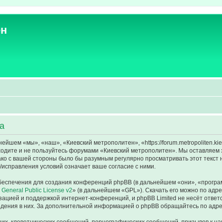
ен
а
йшем «мы», «наш», «Киевский метрополитен», «https://forum.metropoliten.ki
аходите и не пользуйтесь форумами «Киевский метрополитен». Мы оставляем 
ако с вашей стороны было бы разумным регулярно просматривать этот текст 
исправления условий означает ваше согласие с ними.
еспечения для создания конференций phpBB (в дальнейшем «они», «програ
General Public License v2
» (в дальнейшем «GPL»). Скачать его можно по адр
зацией и поддержкой интернет-конференций, и phpBB Limited не несёт ответ
ведения в них. За дополнительной информацией о phpBB обращайтесь по адр