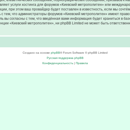
их, клеветнических сообщений, порнографических сообщений, призывов к на
авляет услуги хостинга для форумов «Киевский метрополитен» или междунар
ии, при этом ваш провайдер будет поставлен в известность, если мы сочтём
 с тем, что администраторы форумов «Киевский метрополитен» имеют право 
ль вы согласны с тем, что введённая вами информация будет храниться в ба
ции «Киевский метрополитен», ни phpBB Limited не может быть ответственна
Создано на основе
phpBB
® Forum Software © phpBB Limited
Русская поддержка phpBB
Конфиденциальность
|
Правила