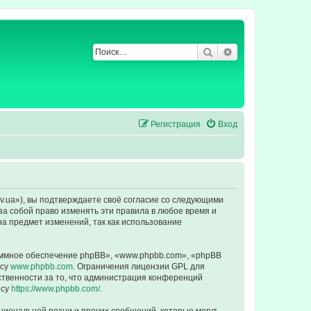
Поиск
Расширенный по
Регистрация
Вход
ev.ua»), вы подтверждаете своё согласие со следующими
за собой право изменять эти правила в любое время и
на предмет изменений, так как использование
ммное обеспечение phpBB», «www.phpbb.com», «phpBB
есу
www.phpbb.com
. Ограничения лицензии GPL для
ственности за то, что администрация конференций
есу
https://www.phpbb.com/
.