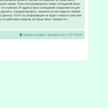
циональной розни и прочих сообщений, которые могут
одное право. Попытки размещения таких сообщений могут
 это нужным. IP-адреса всех сообщений сохраняются для
удалить, отредактировать, перенести или закрыть любую
зе данных. Хотя эта информация не будет открыта третьим
 за действия хакеров, которые могут привести к
Удалить cookies
Часовой пояс:
UTC+03:00