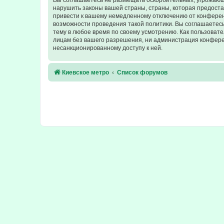
Вы соглашаетесь не размещать оскорбительных, угрожающ
нарушить законы вашей страны, страны, которая предост
привести к вашему немедленному отключению от конференц
возможности проведения такой политики. Вы соглашаетесь
тему в любое время по своему усмотрению. Как пользовате
лицам без вашего разрешения, ни администрация конферен
несанкционированному доступу к ней.
Киевское метро
Список форумов