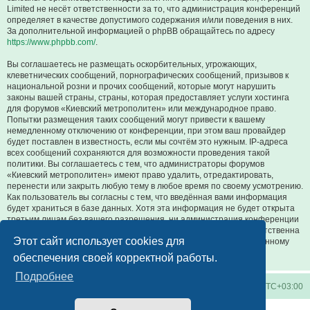
Limited не несёт ответственности за то, что администрация конференций
определяет в качестве допустимого содержания и/или поведения в них.
За дополнительной информацией о phpBB обращайтесь по адресу
https://www.phpbb.com/
.
Вы соглашаетесь не размещать оскорбительных, угрожающих,
клеветнических сообщений, порнографических сообщений, призывов к
национальной розни и прочих сообщений, которые могут нарушить
законы вашей страны, страны, которая предоставляет услуги хостинга
для форумов «Киевский метрополитен» или международное право.
Попытки размещения таких сообщений могут привести к вашему
немедленному отключению от конференции, при этом ваш провайдер
будет поставлен в известность, если мы сочтём это нужным. IP-адреса
всех сообщений сохраняются для возможности проведения такой
политики. Вы соглашаетесь с тем, что администраторы форумов
«Киевский метрополитен» имеют право удалить, отредактировать,
перенести или закрыть любую тему в любое время по своему усмотрению.
Как пользователь вы согласны с тем, что введённая вами информация
будет храниться в базе данных. Хотя эта информация не будет открыта
третьим лицам без вашего разрешения, ни администрация конференции
«Киевский метрополитен», ни phpBB Limited не может быть ответственна
Этот сайт использует cookies для
за действия хакеров, которые могут привести к несанкционированному
доступу к ней.
обеспечения своей корректной работы.
Подробнее
Киевское метро
Список форумов
Часовой пояс:
UTC+03:00