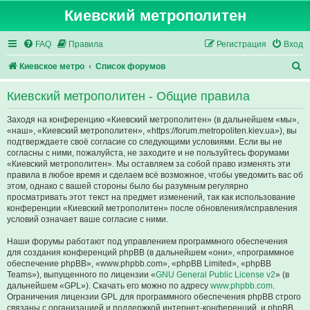
Киевский метрополитен
FAQ
Правила
Регистрация
Вход
П
Киевское метро
Список форумов
о
Киевский метрополитен - Общие правила
и
с
Заходя на конференцию «Киевский метрополитен» (в дальнейшем «мы»,
«наш», «Киевский метрополитен», «https://forum.metropoliten.kiev.ua»), вы
к
подтверждаете своё согласие со следующими условиями. Если вы не
согласны с ними, пожалуйста, не заходите и не пользуйтесь форумами
«Киевский метрополитен». Мы оставляем за собой право изменять эти
правила в любое время и сделаем всё возможное, чтобы уведомить вас об
этом, однако с вашей стороны было бы разумным регулярно
просматривать этот текст на предмет изменений, так как использование
конференции «Киевский метрополитен» после обновления/исправления
условий означает ваше согласие с ними.
Наши форумы работают под управлением программного обеспечения
для создания конференций phpBB (в дальнейшем «они», «программное
обеспечение phpBB», «www.phpbb.com», «phpBB Limited», «phpBB
Teams»), выпущенного по лицензии «
GNU General Public License v2
» (в
дальнейшем «GPL»). Скачать его можно по адресу
www.phpbb.com
.
Ограничения лицензии GPL для программного обеспечения phpBB строго
связаны с организацией и поддержкой интернет-конференций, и phpBB