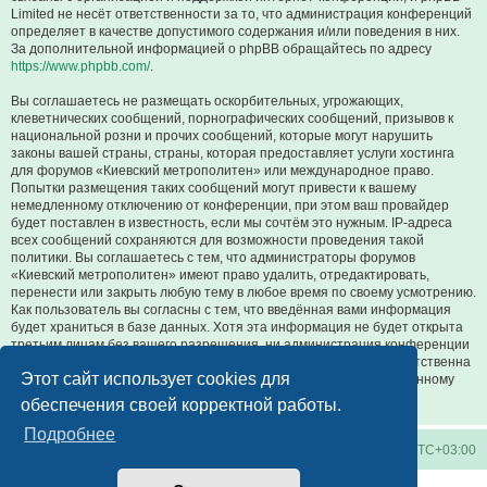
Limited не несёт ответственности за то, что администрация конференций
определяет в качестве допустимого содержания и/или поведения в них.
За дополнительной информацией о phpBB обращайтесь по адресу
https://www.phpbb.com/
.
Вы соглашаетесь не размещать оскорбительных, угрожающих,
клеветнических сообщений, порнографических сообщений, призывов к
национальной розни и прочих сообщений, которые могут нарушить
законы вашей страны, страны, которая предоставляет услуги хостинга
для форумов «Киевский метрополитен» или международное право.
Попытки размещения таких сообщений могут привести к вашему
немедленному отключению от конференции, при этом ваш провайдер
будет поставлен в известность, если мы сочтём это нужным. IP-адреса
всех сообщений сохраняются для возможности проведения такой
политики. Вы соглашаетесь с тем, что администраторы форумов
«Киевский метрополитен» имеют право удалить, отредактировать,
перенести или закрыть любую тему в любое время по своему усмотрению.
Как пользователь вы согласны с тем, что введённая вами информация
будет храниться в базе данных. Хотя эта информация не будет открыта
третьим лицам без вашего разрешения, ни администрация конференции
«Киевский метрополитен», ни phpBB Limited не может быть ответственна
Этот сайт использует cookies для
за действия хакеров, которые могут привести к несанкционированному
доступу к ней.
обеспечения своей корректной работы.
Подробнее
Киевское метро
Список форумов
Часовой пояс:
UTC+03:00