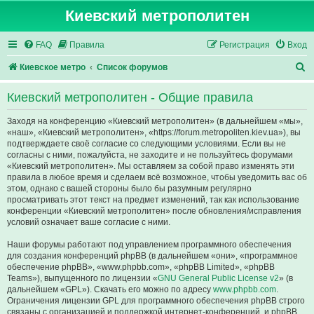
Киевский метрополитен
FAQ
Правила
Регистрация
Вход
П
Киевское метро
Список форумов
о
Киевский метрополитен - Общие правила
и
с
Заходя на конференцию «Киевский метрополитен» (в дальнейшем «мы»,
«наш», «Киевский метрополитен», «https://forum.metropoliten.kiev.ua»), вы
к
подтверждаете своё согласие со следующими условиями. Если вы не
согласны с ними, пожалуйста, не заходите и не пользуйтесь форумами
«Киевский метрополитен». Мы оставляем за собой право изменять эти
правила в любое время и сделаем всё возможное, чтобы уведомить вас об
этом, однако с вашей стороны было бы разумным регулярно
просматривать этот текст на предмет изменений, так как использование
конференции «Киевский метрополитен» после обновления/исправления
условий означает ваше согласие с ними.
Наши форумы работают под управлением программного обеспечения
для создания конференций phpBB (в дальнейшем «они», «программное
обеспечение phpBB», «www.phpbb.com», «phpBB Limited», «phpBB
Teams»), выпущенного по лицензии «
GNU General Public License v2
» (в
дальнейшем «GPL»). Скачать его можно по адресу
www.phpbb.com
.
Ограничения лицензии GPL для программного обеспечения phpBB строго
связаны с организацией и поддержкой интернет-конференций, и phpBB