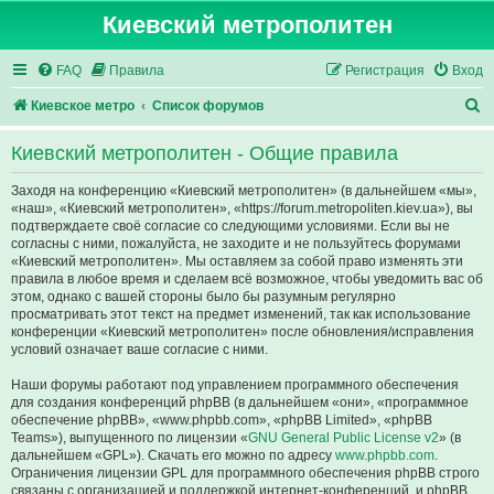
Киевский метрополитен
FAQ
Правила
Регистрация
Вход
П
Киевское метро
Список форумов
о
Киевский метрополитен - Общие правила
и
с
Заходя на конференцию «Киевский метрополитен» (в дальнейшем «мы»,
«наш», «Киевский метрополитен», «https://forum.metropoliten.kiev.ua»), вы
к
подтверждаете своё согласие со следующими условиями. Если вы не
согласны с ними, пожалуйста, не заходите и не пользуйтесь форумами
«Киевский метрополитен». Мы оставляем за собой право изменять эти
правила в любое время и сделаем всё возможное, чтобы уведомить вас об
этом, однако с вашей стороны было бы разумным регулярно
просматривать этот текст на предмет изменений, так как использование
конференции «Киевский метрополитен» после обновления/исправления
условий означает ваше согласие с ними.
Наши форумы работают под управлением программного обеспечения
для создания конференций phpBB (в дальнейшем «они», «программное
обеспечение phpBB», «www.phpbb.com», «phpBB Limited», «phpBB
Teams»), выпущенного по лицензии «
GNU General Public License v2
» (в
дальнейшем «GPL»). Скачать его можно по адресу
www.phpbb.com
.
Ограничения лицензии GPL для программного обеспечения phpBB строго
связаны с организацией и поддержкой интернет-конференций, и phpBB