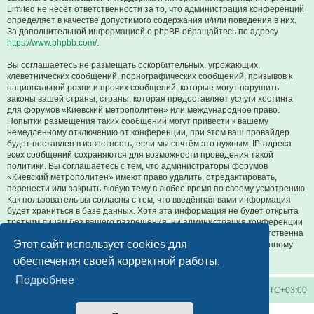
Limited не несёт ответственности за то, что администрация конференций
определяет в качестве допустимого содержания и/или поведения в них.
За дополнительной информацией о phpBB обращайтесь по адресу
https://www.phpbb.com/
.
Вы соглашаетесь не размещать оскорбительных, угрожающих,
клеветнических сообщений, порнографических сообщений, призывов к
национальной розни и прочих сообщений, которые могут нарушить
законы вашей страны, страны, которая предоставляет услуги хостинга
для форумов «Киевский метрополитен» или международное право.
Попытки размещения таких сообщений могут привести к вашему
немедленному отключению от конференции, при этом ваш провайдер
будет поставлен в известность, если мы сочтём это нужным. IP-адреса
всех сообщений сохраняются для возможности проведения такой
политики. Вы соглашаетесь с тем, что администраторы форумов
«Киевский метрополитен» имеют право удалить, отредактировать,
перенести или закрыть любую тему в любое время по своему усмотрению.
Как пользователь вы согласны с тем, что введённая вами информация
будет храниться в базе данных. Хотя эта информация не будет открыта
третьим лицам без вашего разрешения, ни администрация конференции
«Киевский метрополитен», ни phpBB Limited не может быть ответственна
Этот сайт использует cookies для
за действия хакеров, которые могут привести к несанкционированному
доступу к ней.
обеспечения своей корректной работы.
Подробнее
Киевское метро
Список форумов
Часовой пояс:
UTC+03:00