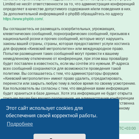
Limited не несёт ответственности за то, что администрация конференций
определяет в качестве допустимого содержания и/или поведения в них.
За дополнительной информацией о phpBB обращайтесь по адресу
https://www.phpbb.com/
.
Вы соглашаетесь не размещать оскорбительных, угрожающих,
клеветнических сообщений, порнографических сообщений, призывов к
национальной розни и прочих сообщений, которые могут нарушить
законы вашей страны, страны, которая предоставляет услуги хостинга
для форумов «Киевский метрополитен» или международное право.
Попытки размещения таких сообщений могут привести к вашему
немедленному отключению от конференции, при этом ваш провайдер
будет поставлен в известность, если мы сочтём это нужным. IP-адреса
всех сообщений сохраняются для возможности проведения такой
политики. Вы соглашаетесь с тем, что администраторы форумов
«Киевский метрополитен» имеют право удалить, отредактировать,
перенести или закрыть любую тему в любое время по своему усмотрению.
Как пользователь вы согласны с тем, что введённая вами информация
будет храниться в базе данных. Хотя эта информация не будет открыта
третьим лицам без вашего разрешения, ни администрация конференции
«Киевский метрополитен», ни phpBB Limited не может быть ответственна
Этот сайт использует cookies для
за действия хакеров, которые могут привести к несанкционированному
доступу к ней.
обеспечения своей корректной работы.
Подробнее
Киевское метро
Список форумов
Часовой пояс:
UTC+03:00