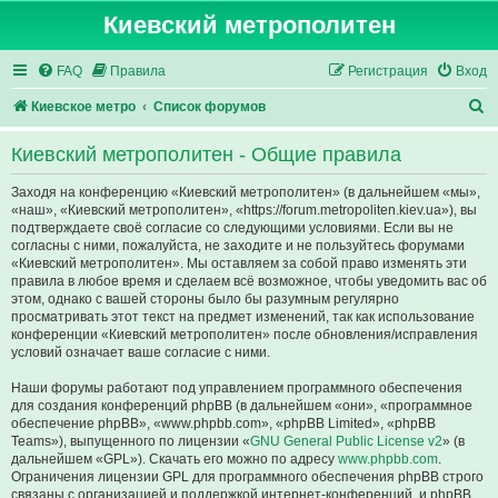
Киевский метрополитен
FAQ
Правила
Регистрация
Вход
П
Киевское метро
Список форумов
о
Киевский метрополитен - Общие правила
и
с
Заходя на конференцию «Киевский метрополитен» (в дальнейшем «мы»,
«наш», «Киевский метрополитен», «https://forum.metropoliten.kiev.ua»), вы
к
подтверждаете своё согласие со следующими условиями. Если вы не
согласны с ними, пожалуйста, не заходите и не пользуйтесь форумами
«Киевский метрополитен». Мы оставляем за собой право изменять эти
правила в любое время и сделаем всё возможное, чтобы уведомить вас об
этом, однако с вашей стороны было бы разумным регулярно
просматривать этот текст на предмет изменений, так как использование
конференции «Киевский метрополитен» после обновления/исправления
условий означает ваше согласие с ними.
Наши форумы работают под управлением программного обеспечения
для создания конференций phpBB (в дальнейшем «они», «программное
обеспечение phpBB», «www.phpbb.com», «phpBB Limited», «phpBB
Teams»), выпущенного по лицензии «
GNU General Public License v2
» (в
дальнейшем «GPL»). Скачать его можно по адресу
www.phpbb.com
.
Ограничения лицензии GPL для программного обеспечения phpBB строго
связаны с организацией и поддержкой интернет-конференций, и phpBB