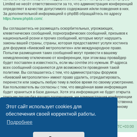
Limited не несёт ответственности за то, что администрация конференций
определяет в качестве допустимого содержания и/или поведения в них.
За дополнительной информацией о phpBB обращайтесь по адресу
https://www.phpbb.com/
.
Вы соглашаетесь не размещать оскорбительных, угрожающих,
клеветнических сообщений, порнографических сообщений, призывов к
национальной розни и прочих сообщений, которые могут нарушить
законы вашей страны, страны, которая предоставляет услуги хостинга
для форумов «Киевский метрополитен» или международное право.
Попытки размещения таких сообщений могут привести к вашему
немедленному отключению от конференции, при этом ваш провайдер
будет поставлен в известность, если мы сочтём это нужным. IP-адреса
всех сообщений сохраняются для возможности проведения такой
политики. Вы соглашаетесь с тем, что администраторы форумов
«Киевский метрополитен» имеют право удалить, отредактировать,
перенести или закрыть любую тему в любое время по своему усмотрению.
Как пользователь вы согласны с тем, что введённая вами информация
будет храниться в базе данных. Хотя эта информация не будет открыта
третьим лицам без вашего разрешения, ни администрация конференции
«Киевский метрополитен», ни phpBB Limited не может быть ответственна
Этот сайт использует cookies для
за действия хакеров, которые могут привести к несанкционированному
доступу к ней.
обеспечения своей корректной работы.
Подробнее
Киевское метро
Список форумов
Часовой пояс:
UTC+03:00