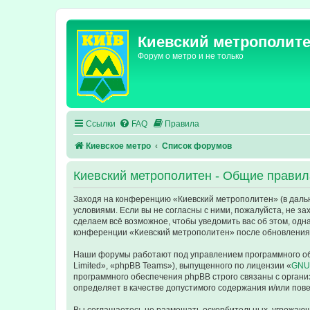
Киевский метрополит
Форум о метро и не только
Ссылки
FAQ
Правила
Киевское метро
Список форумов
Киевский метрополитен - Общие правил
Заходя на конференцию «Киевский метрополитен» (в дальне
условиями. Если вы не согласны с ними, пожалуйста, не з
сделаем всё возможное, чтобы уведомить вас об этом, одн
конференции «Киевский метрополитен» после обновления/
Наши форумы работают под управлением программного об
Limited», «phpBB Teams»), выпущенного по лицензии «
GNU 
программного обеспечения phpBB строго связаны с органи
определяет в качестве допустимого содержания и/или по