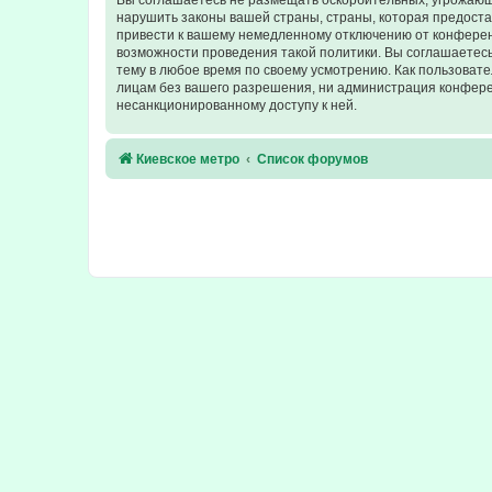
Вы соглашаетесь не размещать оскорбительных, угрожающ
нарушить законы вашей страны, страны, которая предост
привести к вашему немедленному отключению от конференц
возможности проведения такой политики. Вы соглашаетесь
тему в любое время по своему усмотрению. Как пользовате
лицам без вашего разрешения, ни администрация конферен
несанкционированному доступу к ней.
Киевское метро
Список форумов