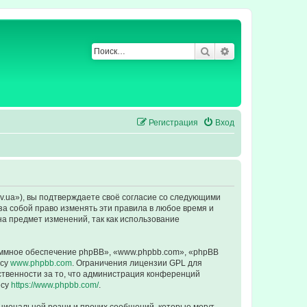
Поиск
Расширенный по
Регистрация
Вход
ev.ua»), вы подтверждаете своё согласие со следующими
за собой право изменять эти правила в любое время и
на предмет изменений, так как использование
ммное обеспечение phpBB», «www.phpbb.com», «phpBB
есу
www.phpbb.com
. Ограничения лицензии GPL для
ственности за то, что администрация конференций
есу
https://www.phpbb.com/
.