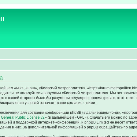
ен
а
йшем «мы», «наш», «Киевский метрополитен», «https://forum.metropoliten.ki
аходите и не пользуйтесь форумами «Киевский метрополитен». Мы оставляем 
ако с вашей стороны было бы разумным регулярно просматривать этот текст 
исправления условий означает ваше согласие с ними.
еспечения для создания конференций phpBB (в дальнейшем «они», «програ
General Public License v2
» (в дальнейшем «GPL»). Скачать его можно по адр
зацией и поддержкой интернет-конференций, и phpBB Limited не несёт ответ
ведения в них. За дополнительной информацией о phpBB обращайтесь по адр