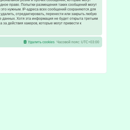
циональной розни и прочих сообщений, которые могут
одное право. Попытки размещения таких сообщений могут
 это нужным. IP-адреса всех сообщений сохраняются для
удалить, отредактировать, перенести или закрыть любую
зе данных. Хотя эта информация не будет открыта третьим
 за действия хакеров, которые могут привести к
Удалить cookies
Часовой пояс:
UTC+03:00