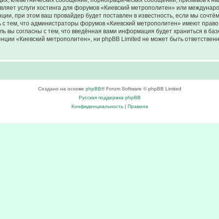
их, клеветнических сообщений, порнографических сообщений, призывов к на
авляет услуги хостинга для форумов «Киевский метрополитен» или междунар
ии, при этом ваш провайдер будет поставлен в известность, если мы сочтём
 с тем, что администраторы форумов «Киевский метрополитен» имеют право 
ль вы согласны с тем, что введённая вами информация будет храниться в ба
ции «Киевский метрополитен», ни phpBB Limited не может быть ответственна
Создано на основе
phpBB
® Forum Software © phpBB Limited
Русская поддержка phpBB
Конфиденциальность
|
Правила