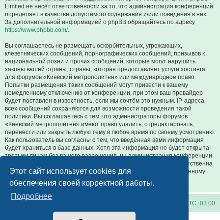
Limited не несёт ответственности за то, что администрация конференций
определяет в качестве допустимого содержания и/или поведения в них.
За дополнительной информацией о phpBB обращайтесь по адресу
https://www.phpbb.com/
.
Вы соглашаетесь не размещать оскорбительных, угрожающих,
клеветнических сообщений, порнографических сообщений, призывов к
национальной розни и прочих сообщений, которые могут нарушить
законы вашей страны, страны, которая предоставляет услуги хостинга
для форумов «Киевский метрополитен» или международное право.
Попытки размещения таких сообщений могут привести к вашему
немедленному отключению от конференции, при этом ваш провайдер
будет поставлен в известность, если мы сочтём это нужным. IP-адреса
всех сообщений сохраняются для возможности проведения такой
политики. Вы соглашаетесь с тем, что администраторы форумов
«Киевский метрополитен» имеют право удалить, отредактировать,
перенести или закрыть любую тему в любое время по своему усмотрению.
Как пользователь вы согласны с тем, что введённая вами информация
будет храниться в базе данных. Хотя эта информация не будет открыта
третьим лицам без вашего разрешения, ни администрация конференции
«Киевский метрополитен», ни phpBB Limited не может быть ответственна
Этот сайт использует cookies для
за действия хакеров, которые могут привести к несанкционированному
доступу к ней.
обеспечения своей корректной работы.
Подробнее
Киевское метро
Список форумов
Часовой пояс:
UTC+03:00