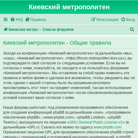
Киевский метрополитен
FAQ
Правила
Регистрация
Вход
П
Киевское метро
Список форумов
о
Киевский метрополитен - Общие правила
и
с
Заходя на конференцию «Киевский метрополитен» (в дальнейшем «мы»,
«наш», «Киевский метрополитен», «https://forum.metropoliten.kiev.ua»), вы
к
подтверждаете своё согласие со следующими условиями. Если вы не
согласны с ними, пожалуйста, не заходите и не пользуйтесь форумами
«Киевский метрополитен». Мы оставляем за собой право изменять эти
правила в любое время и сделаем всё возможное, чтобы уведомить вас об
этом, однако с вашей стороны было бы разумным регулярно
просматривать этот текст на предмет изменений, так как использование
конференции «Киевский метрополитен» после обновления/исправления
условий означает ваше согласие с ними.
Наши форумы работают под управлением программного обеспечения
для создания конференций phpBB (в дальнейшем «они», «программное
обеспечение phpBB», «www.phpbb.com», «phpBB Limited», «phpBB
Teams»), выпущенного по лицензии «
GNU General Public License v2
» (в
дальнейшем «GPL»). Скачать его можно по адресу
www.phpbb.com
.
Ограничения лицензии GPL для программного обеспечения phpBB строго
связаны с организацией и поддержкой интернет-конференций, и phpBB