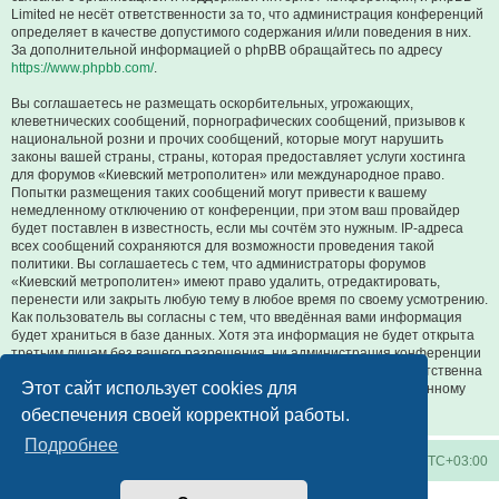
Limited не несёт ответственности за то, что администрация конференций
определяет в качестве допустимого содержания и/или поведения в них.
За дополнительной информацией о phpBB обращайтесь по адресу
https://www.phpbb.com/
.
Вы соглашаетесь не размещать оскорбительных, угрожающих,
клеветнических сообщений, порнографических сообщений, призывов к
национальной розни и прочих сообщений, которые могут нарушить
законы вашей страны, страны, которая предоставляет услуги хостинга
для форумов «Киевский метрополитен» или международное право.
Попытки размещения таких сообщений могут привести к вашему
немедленному отключению от конференции, при этом ваш провайдер
будет поставлен в известность, если мы сочтём это нужным. IP-адреса
всех сообщений сохраняются для возможности проведения такой
политики. Вы соглашаетесь с тем, что администраторы форумов
«Киевский метрополитен» имеют право удалить, отредактировать,
перенести или закрыть любую тему в любое время по своему усмотрению.
Как пользователь вы согласны с тем, что введённая вами информация
будет храниться в базе данных. Хотя эта информация не будет открыта
третьим лицам без вашего разрешения, ни администрация конференции
«Киевский метрополитен», ни phpBB Limited не может быть ответственна
Этот сайт использует cookies для
за действия хакеров, которые могут привести к несанкционированному
доступу к ней.
обеспечения своей корректной работы.
Подробнее
Киевское метро
Список форумов
Часовой пояс:
UTC+03:00