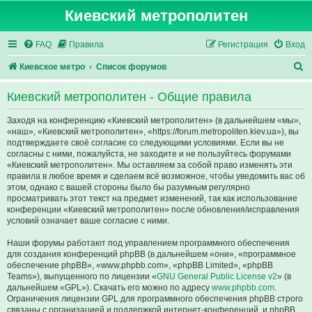
Киевский метрополитен
FAQ
Правила
Регистрация
Вход
П
Киевское метро
Список форумов
о
Киевский метрополитен - Общие правила
и
с
Заходя на конференцию «Киевский метрополитен» (в дальнейшем «мы»,
«наш», «Киевский метрополитен», «https://forum.metropoliten.kiev.ua»), вы
к
подтверждаете своё согласие со следующими условиями. Если вы не
согласны с ними, пожалуйста, не заходите и не пользуйтесь форумами
«Киевский метрополитен». Мы оставляем за собой право изменять эти
правила в любое время и сделаем всё возможное, чтобы уведомить вас об
этом, однако с вашей стороны было бы разумным регулярно
просматривать этот текст на предмет изменений, так как использование
конференции «Киевский метрополитен» после обновления/исправления
условий означает ваше согласие с ними.
Наши форумы работают под управлением программного обеспечения
для создания конференций phpBB (в дальнейшем «они», «программное
обеспечение phpBB», «www.phpbb.com», «phpBB Limited», «phpBB
Teams»), выпущенного по лицензии «
GNU General Public License v2
» (в
дальнейшем «GPL»). Скачать его можно по адресу
www.phpbb.com
.
Ограничения лицензии GPL для программного обеспечения phpBB строго
связаны с организацией и поддержкой интернет-конференций, и phpBB