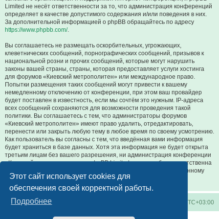
Limited не несёт ответственности за то, что администрация конференций
определяет в качестве допустимого содержания и/или поведения в них.
За дополнительной информацией о phpBB обращайтесь по адресу
https://www.phpbb.com/
.
Вы соглашаетесь не размещать оскорбительных, угрожающих,
клеветнических сообщений, порнографических сообщений, призывов к
национальной розни и прочих сообщений, которые могут нарушить
законы вашей страны, страны, которая предоставляет услуги хостинга
для форумов «Киевский метрополитен» или международное право.
Попытки размещения таких сообщений могут привести к вашему
немедленному отключению от конференции, при этом ваш провайдер
будет поставлен в известность, если мы сочтём это нужным. IP-адреса
всех сообщений сохраняются для возможности проведения такой
политики. Вы соглашаетесь с тем, что администраторы форумов
«Киевский метрополитен» имеют право удалить, отредактировать,
перенести или закрыть любую тему в любое время по своему усмотрению.
Как пользователь вы согласны с тем, что введённая вами информация
будет храниться в базе данных. Хотя эта информация не будет открыта
третьим лицам без вашего разрешения, ни администрация конференции
«Киевский метрополитен», ни phpBB Limited не может быть ответственна
за действия хакеров, которые могут привести к несанкционированному
Этот сайт использует cookies для
доступу к ней.
обеспечения своей корректной работы.
Подробнее
Киевское метро
Список форумов
Часовой пояс:
UTC+03:00