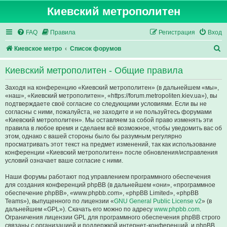
Киевский метрополитен
FAQ
Правила
Регистрация
Вход
П
Киевское метро
Список форумов
о
Киевский метрополитен - Общие правила
и
с
Заходя на конференцию «Киевский метрополитен» (в дальнейшем «мы»,
«наш», «Киевский метрополитен», «https://forum.metropoliten.kiev.ua»), вы
к
подтверждаете своё согласие со следующими условиями. Если вы не
согласны с ними, пожалуйста, не заходите и не пользуйтесь форумами
«Киевский метрополитен». Мы оставляем за собой право изменять эти
правила в любое время и сделаем всё возможное, чтобы уведомить вас об
этом, однако с вашей стороны было бы разумным регулярно
просматривать этот текст на предмет изменений, так как использование
конференции «Киевский метрополитен» после обновления/исправления
условий означает ваше согласие с ними.
Наши форумы работают под управлением программного обеспечения
для создания конференций phpBB (в дальнейшем «они», «программное
обеспечение phpBB», «www.phpbb.com», «phpBB Limited», «phpBB
Teams»), выпущенного по лицензии «
GNU General Public License v2
» (в
дальнейшем «GPL»). Скачать его можно по адресу
www.phpbb.com
.
Ограничения лицензии GPL для программного обеспечения phpBB строго
связаны с организацией и поддержкой интернет-конференций, и phpBB