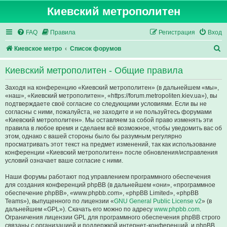
Киевский метрополитен
FAQ
Правила
Регистрация
Вход
П
Киевское метро
Список форумов
о
Киевский метрополитен - Общие правила
и
с
Заходя на конференцию «Киевский метрополитен» (в дальнейшем «мы»,
«наш», «Киевский метрополитен», «https://forum.metropoliten.kiev.ua»), вы
к
подтверждаете своё согласие со следующими условиями. Если вы не
согласны с ними, пожалуйста, не заходите и не пользуйтесь форумами
«Киевский метрополитен». Мы оставляем за собой право изменять эти
правила в любое время и сделаем всё возможное, чтобы уведомить вас об
этом, однако с вашей стороны было бы разумным регулярно
просматривать этот текст на предмет изменений, так как использование
конференции «Киевский метрополитен» после обновления/исправления
условий означает ваше согласие с ними.
Наши форумы работают под управлением программного обеспечения
для создания конференций phpBB (в дальнейшем «они», «программное
обеспечение phpBB», «www.phpbb.com», «phpBB Limited», «phpBB
Teams»), выпущенного по лицензии «
GNU General Public License v2
» (в
дальнейшем «GPL»). Скачать его можно по адресу
www.phpbb.com
.
Ограничения лицензии GPL для программного обеспечения phpBB строго
связаны с организацией и поддержкой интернет-конференций, и phpBB