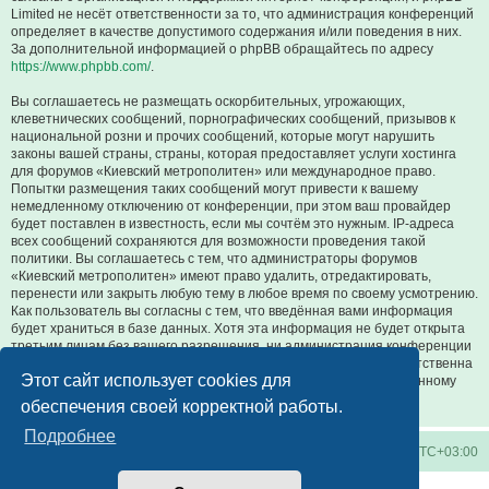
Limited не несёт ответственности за то, что администрация конференций
определяет в качестве допустимого содержания и/или поведения в них.
За дополнительной информацией о phpBB обращайтесь по адресу
https://www.phpbb.com/
.
Вы соглашаетесь не размещать оскорбительных, угрожающих,
клеветнических сообщений, порнографических сообщений, призывов к
национальной розни и прочих сообщений, которые могут нарушить
законы вашей страны, страны, которая предоставляет услуги хостинга
для форумов «Киевский метрополитен» или международное право.
Попытки размещения таких сообщений могут привести к вашему
немедленному отключению от конференции, при этом ваш провайдер
будет поставлен в известность, если мы сочтём это нужным. IP-адреса
всех сообщений сохраняются для возможности проведения такой
политики. Вы соглашаетесь с тем, что администраторы форумов
«Киевский метрополитен» имеют право удалить, отредактировать,
перенести или закрыть любую тему в любое время по своему усмотрению.
Как пользователь вы согласны с тем, что введённая вами информация
будет храниться в базе данных. Хотя эта информация не будет открыта
третьим лицам без вашего разрешения, ни администрация конференции
«Киевский метрополитен», ни phpBB Limited не может быть ответственна
Этот сайт использует cookies для
за действия хакеров, которые могут привести к несанкционированному
доступу к ней.
обеспечения своей корректной работы.
Подробнее
Киевское метро
Список форумов
Часовой пояс:
UTC+03:00