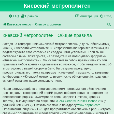
Киевский метрополитен
FAQ
Правила
Регистрация
Вход
П
Киевское метро
Список форумов
о
Киевский метрополитен - Общие правила
и
с
Заходя на конференцию «Киевский метрополитен» (в дальнейшем «мы»,
«наш», «Киевский метрополитен», «https://forum.metropoliten.kiev.ua»), вы
к
подтверждаете своё согласие со следующими условиями. Если вы не
согласны с ними, пожалуйста, не заходите и не пользуйтесь форумами
«Киевский метрополитен». Мы оставляем за собой право изменять эти
правила в любое время и сделаем всё возможное, чтобы уведомить вас об
этом, однако с вашей стороны было бы разумным регулярно
просматривать этот текст на предмет изменений, так как использование
конференции «Киевский метрополитен» после обновления/исправления
условий означает ваше согласие с ними.
Наши форумы работают под управлением программного обеспечения
для создания конференций phpBB (в дальнейшем «они», «программное
обеспечение phpBB», «www.phpbb.com», «phpBB Limited», «phpBB
Teams»), выпущенного по лицензии «
GNU General Public License v2
» (в
дальнейшем «GPL»). Скачать его можно по адресу
www.phpbb.com
.
Ограничения лицензии GPL для программного обеспечения phpBB строго
связаны с организацией и поддержкой интернет-конференций, и phpBB