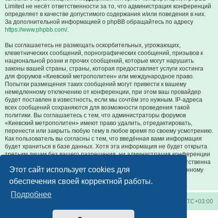
Limited не несёт ответственности за то, что администрация конференций
определяет в качестве допустимого содержания и/или поведения в них.
За дополнительной информацией о phpBB обращайтесь по адресу
https://www.phpbb.com/
.
Вы соглашаетесь не размещать оскорбительных, угрожающих,
клеветнических сообщений, порнографических сообщений, призывов к
национальной розни и прочих сообщений, которые могут нарушить
законы вашей страны, страны, которая предоставляет услуги хостинга
для форумов «Киевский метрополитен» или международное право.
Попытки размещения таких сообщений могут привести к вашему
немедленному отключению от конференции, при этом ваш провайдер
будет поставлен в известность, если мы сочтём это нужным. IP-адреса
всех сообщений сохраняются для возможности проведения такой
политики. Вы соглашаетесь с тем, что администраторы форумов
«Киевский метрополитен» имеют право удалить, отредактировать,
перенести или закрыть любую тему в любое время по своему усмотрению.
Как пользователь вы согласны с тем, что введённая вами информация
будет храниться в базе данных. Хотя эта информация не будет открыта
третьим лицам без вашего разрешения, ни администрация конференции
«Киевский метрополитен», ни phpBB Limited не может быть ответственна
Этот сайт использует cookies для
за действия хакеров, которые могут привести к несанкционированному
доступу к ней.
обеспечения своей корректной работы.
Подробнее
Киевское метро
Список форумов
Часовой пояс:
UTC+03:00