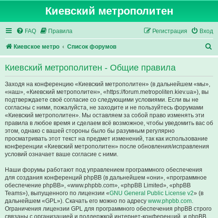
Киевский метрополитен
FAQ
Правила
Регистрация
Вход
П
Киевское метро
Список форумов
о
Киевский метрополитен - Общие правила
и
с
Заходя на конференцию «Киевский метрополитен» (в дальнейшем «мы»,
«наш», «Киевский метрополитен», «https://forum.metropoliten.kiev.ua»), вы
к
подтверждаете своё согласие со следующими условиями. Если вы не
согласны с ними, пожалуйста, не заходите и не пользуйтесь форумами
«Киевский метрополитен». Мы оставляем за собой право изменять эти
правила в любое время и сделаем всё возможное, чтобы уведомить вас об
этом, однако с вашей стороны было бы разумным регулярно
просматривать этот текст на предмет изменений, так как использование
конференции «Киевский метрополитен» после обновления/исправления
условий означает ваше согласие с ними.
Наши форумы работают под управлением программного обеспечения
для создания конференций phpBB (в дальнейшем «они», «программное
обеспечение phpBB», «www.phpbb.com», «phpBB Limited», «phpBB
Teams»), выпущенного по лицензии «
GNU General Public License v2
» (в
дальнейшем «GPL»). Скачать его можно по адресу
www.phpbb.com
.
Ограничения лицензии GPL для программного обеспечения phpBB строго
связаны с организацией и поддержкой интернет-конференций, и phpBB