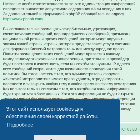
Limited не несёт ответственности за то, что администрация конференций
определяет в качестве допустимого содержания и/или поведения в них.
За дополнительной информацией о phpBB обращайтесь по адресу
https://www.phpbb.com/
.
Вы соглашаетесь не размещать оскорбительных, угрожающих,
клеветнических сообщений, порнографических сообщений, призывов к
национальной розни и прочих сообщений, которые могут нарушить
законы вашей страны, страны, которая предоставляет услуги хостинга
для форумов «Киевский метрополитен» или международное право.
Попытки размещения таких сообщений могут привести к вашему
немедленному отключению от конференции, при этом ваш провайдер
будет поставлен в известность, если мы сочтём это нужным. IP-адреса
всех сообщений сохраняются для возможности проведения такой
политики. Вы соглашаетесь с тем, что администраторы форумов
«Киевский метрополитен» имеют право удалить, отредактировать,
перенести или закрыть любую тему в любое время по своему усмотрению.
Как пользователь вы согласны с тем, что введённая вами информация
будет храниться в базе данных. Хотя эта информация не будет открыта
третьим лицам без вашего разрешения, ни администрация конференции
«Киевский метрополитен», ни phpBB Limited не может быть ответственна
Этот сайт использует cookies для
за действия хакеров, которые могут привести к несанкционированному
доступу к ней.
обеспечения своей корректной работы.
Подробнее
Киевское метро
Список форумов
Часовой пояс:
UTC+03:00