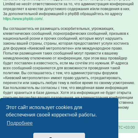
Limited не несёт ответственности за то, что администрация конференций
определяет в качестве допустимого содержания и/или поведения в них.
За дополнительной информацией о phpBB обращайтесь по адресу
https://www.phpbb.com/
.
Вы соглашаетесь не размещать оскорбительных, угрожающих,
клеветнических сообщений, порнографических сообщений, призывов к
национальной розни и прочих сообщений, которые могут нарушить
законы вашей страны, страны, которая предоставляет услуги хостинга
для форумов «Киевский метрополитен» или международное право.
Попытки размещения таких сообщений могут привести к вашему
немедленному отключению от конференции, при этом ваш провайдер
будет поставлен в известность, если мы сочтём это нужным. IP-адреса
всех сообщений сохраняются для возможности проведения такой
политики. Вы соглашаетесь с тем, что администраторы форумов
«Киевский метрополитен» имеют право удалить, отредактировать,
перенести или закрыть любую тему в любое время по своему усмотрению.
Как пользователь вы согласны с тем, что введённая вами информация
будет храниться в базе данных. Хотя эта информация не будет открыта
третьим лицам без вашего разрешения, ни администрация конференции
«Киевский метрополитен», ни phpBB Limited не может быть ответственна
Этот сайт использует cookies для
за действия хакеров, которые могут привести к несанкционированному
доступу к ней.
обеспечения своей корректной работы.
Подробнее
Киевское метро
Список форумов
Часовой пояс:
UTC+03:00