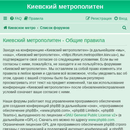
Киевский метрополитен
FAQ
Правила
Регистрация
Вход
П
Киевское метро
Список форумов
о
Киевский метрополитен - Общие правила
и
с
Заходя на конференцию «Киевский метрополитен» (в дальнейшем «мы»,
«наш», «Киевский метрополитен», «https://forum.metropoliten.kiev.ua»), вы
к
подтверждаете своё согласие со следующими условиями. Если вы не
согласны с ними, пожалуйста, не заходите и не пользуйтесь форумами
«Киевский метрополитен». Мы оставляем за собой право изменять эти
правила в любое время и сделаем всё возможное, чтобы уведомить вас об
этом, однако с вашей стороны было бы разумным регулярно
просматривать этот текст на предмет изменений, так как использование
конференции «Киевский метрополитен» после обновления/исправления
условий означает ваше согласие с ними.
Наши форумы работают под управлением программного обеспечения
для создания конференций phpBB (в дальнейшем «они», «программное
обеспечение phpBB», «www.phpbb.com», «phpBB Limited», «phpBB
Teams»), выпущенного по лицензии «
GNU General Public License v2
» (в
дальнейшем «GPL»). Скачать его можно по адресу
www.phpbb.com
.
Ограничения лицензии GPL для программного обеспечения phpBB строго
связаны с организацией и поддержкой интернет-конференций, и phpBB