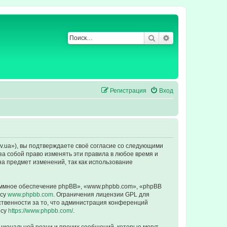
Поиск
Расширенный по
Регистрация
Вход
ev.ua»), вы подтверждаете своё согласие со следующими
за собой право изменять эти правила в любое время и
на предмет изменений, так как использование
ммное обеспечение phpBB», «www.phpbb.com», «phpBB
есу
www.phpbb.com
. Ограничения лицензии GPL для
ственности за то, что администрация конференций
есу
https://www.phpbb.com/
.