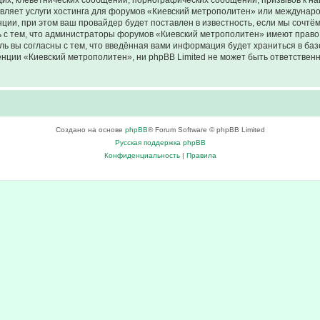
их, клеветнических сообщений, порнографических сообщений, призывов к на
авляет услуги хостинга для форумов «Киевский метрополитен» или междунар
ии, при этом ваш провайдер будет поставлен в известность, если мы сочтём
 с тем, что администраторы форумов «Киевский метрополитен» имеют право 
ль вы согласны с тем, что введённая вами информация будет храниться в ба
ции «Киевский метрополитен», ни phpBB Limited не может быть ответственна
Создано на основе
phpBB
® Forum Software © phpBB Limited
Русская поддержка phpBB
Конфиденциальность
|
Правила