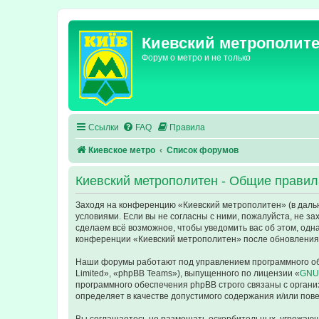
Киевский метрополит
Форум о метро и не только
Ссылки
FAQ
Правила
Киевское метро
Список форумов
Киевский метрополитен - Общие правил
Заходя на конференцию «Киевский метрополитен» (в дальне
условиями. Если вы не согласны с ними, пожалуйста, не з
сделаем всё возможное, чтобы уведомить вас об этом, одн
конференции «Киевский метрополитен» после обновления/
Наши форумы работают под управлением программного об
Limited», «phpBB Teams»), выпущенного по лицензии «
GNU 
программного обеспечения phpBB строго связаны с органи
определяет в качестве допустимого содержания и/или по