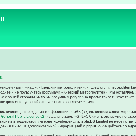
ен
а
йшем «мы», «наш», «Киевский метрополитен», «https://forum.metropoliten.ki
аходите и не пользуйтесь форумами «Киевский метрополитен». Мы оставляем 
ако с вашей стороны было бы разумным регулярно просматривать этот текст 
исправления условий означает ваше согласие с ними.
еспечения для создания конференций phpBB (в дальнейшем «они», «програ
General Public License v2
» (в дальнейшем «GPL»). Скачать его можно по адр
зацией и поддержкой интернет-конференций, и phpBB Limited не несёт ответ
ведения в них. За дополнительной информацией о phpBB обращайтесь по адр