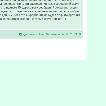
циональной розни и прочих сообщений, которые могут
одное право. Попытки размещения таких сообщений могут
 это нужным. IP-адреса всех сообщений сохраняются для
удалить, отредактировать, перенести или закрыть любую
зе данных. Хотя эта информация не будет открыта третьим
 за действия хакеров, которые могут привести к
Удалить cookies
Часовой пояс:
UTC+03:00