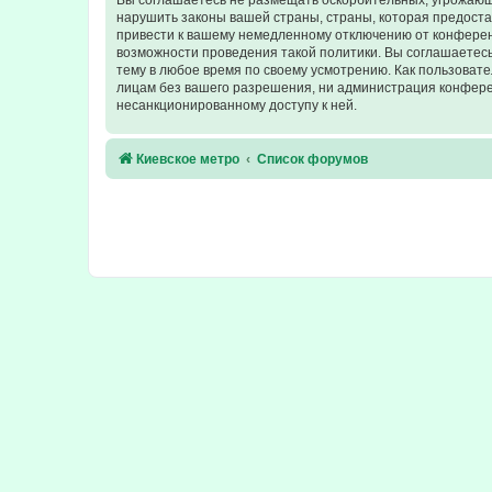
Вы соглашаетесь не размещать оскорбительных, угрожающ
нарушить законы вашей страны, страны, которая предост
привести к вашему немедленному отключению от конференц
возможности проведения такой политики. Вы соглашаетесь
тему в любое время по своему усмотрению. Как пользовате
лицам без вашего разрешения, ни администрация конферен
несанкционированному доступу к ней.
Киевское метро
Список форумов