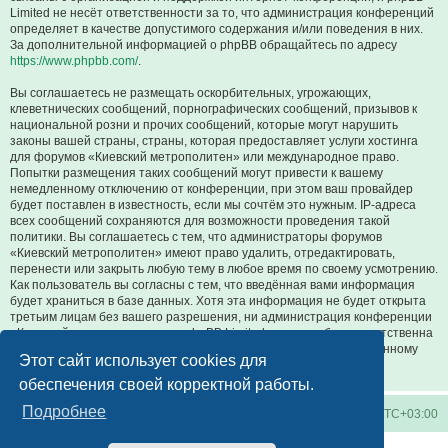
Limited не несёт ответственности за то, что администрация конференций
определяет в качестве допустимого содержания и/или поведения в них.
За дополнительной информацией о phpBB обращайтесь по адресу
https://www.phpbb.com/
.
Вы соглашаетесь не размещать оскорбительных, угрожающих,
клеветнических сообщений, порнографических сообщений, призывов к
национальной розни и прочих сообщений, которые могут нарушить
законы вашей страны, страны, которая предоставляет услуги хостинга
для форумов «Киевский метрополитен» или международное право.
Попытки размещения таких сообщений могут привести к вашему
немедленному отключению от конференции, при этом ваш провайдер
будет поставлен в известность, если мы сочтём это нужным. IP-адреса
всех сообщений сохраняются для возможности проведения такой
политики. Вы соглашаетесь с тем, что администраторы форумов
«Киевский метрополитен» имеют право удалить, отредактировать,
перенести или закрыть любую тему в любое время по своему усмотрению.
Как пользователь вы согласны с тем, что введённая вами информация
будет храниться в базе данных. Хотя эта информация не будет открыта
третьим лицам без вашего разрешения, ни администрация конференции
«Киевский метрополитен», ни phpBB Limited не может быть ответственна
за действия хакеров, которые могут привести к несанкционированному
Этот сайт использует cookies для
доступу к ней.
обеспечения своей корректной работы.
Подробнее
Киевское метро
Список форумов
Часовой пояс:
UTC+03:00