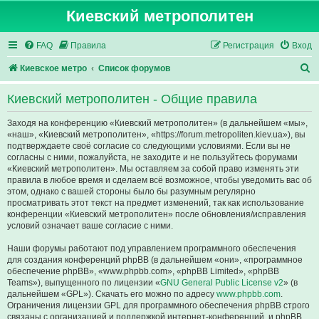
Киевский метрополитен
FAQ
Правила
Регистрация
Вход
П
Киевское метро
Список форумов
о
Киевский метрополитен - Общие правила
и
с
Заходя на конференцию «Киевский метрополитен» (в дальнейшем «мы»,
«наш», «Киевский метрополитен», «https://forum.metropoliten.kiev.ua»), вы
к
подтверждаете своё согласие со следующими условиями. Если вы не
согласны с ними, пожалуйста, не заходите и не пользуйтесь форумами
«Киевский метрополитен». Мы оставляем за собой право изменять эти
правила в любое время и сделаем всё возможное, чтобы уведомить вас об
этом, однако с вашей стороны было бы разумным регулярно
просматривать этот текст на предмет изменений, так как использование
конференции «Киевский метрополитен» после обновления/исправления
условий означает ваше согласие с ними.
Наши форумы работают под управлением программного обеспечения
для создания конференций phpBB (в дальнейшем «они», «программное
обеспечение phpBB», «www.phpbb.com», «phpBB Limited», «phpBB
Teams»), выпущенного по лицензии «
GNU General Public License v2
» (в
дальнейшем «GPL»). Скачать его можно по адресу
www.phpbb.com
.
Ограничения лицензии GPL для программного обеспечения phpBB строго
связаны с организацией и поддержкой интернет-конференций, и phpBB