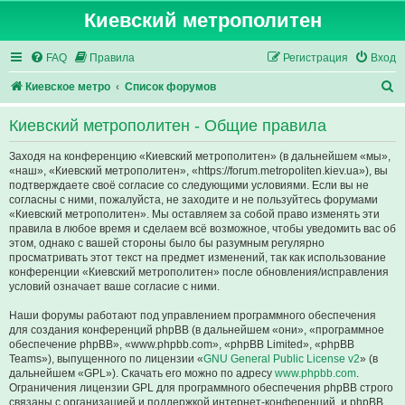
Киевский метрополитен
FAQ
Правила
Регистрация
Вход
П
Киевское метро
Список форумов
о
Киевский метрополитен - Общие правила
и
с
Заходя на конференцию «Киевский метрополитен» (в дальнейшем «мы»,
«наш», «Киевский метрополитен», «https://forum.metropoliten.kiev.ua»), вы
к
подтверждаете своё согласие со следующими условиями. Если вы не
согласны с ними, пожалуйста, не заходите и не пользуйтесь форумами
«Киевский метрополитен». Мы оставляем за собой право изменять эти
правила в любое время и сделаем всё возможное, чтобы уведомить вас об
этом, однако с вашей стороны было бы разумным регулярно
просматривать этот текст на предмет изменений, так как использование
конференции «Киевский метрополитен» после обновления/исправления
условий означает ваше согласие с ними.
Наши форумы работают под управлением программного обеспечения
для создания конференций phpBB (в дальнейшем «они», «программное
обеспечение phpBB», «www.phpbb.com», «phpBB Limited», «phpBB
Teams»), выпущенного по лицензии «
GNU General Public License v2
» (в
дальнейшем «GPL»). Скачать его можно по адресу
www.phpbb.com
.
Ограничения лицензии GPL для программного обеспечения phpBB строго
связаны с организацией и поддержкой интернет-конференций, и phpBB