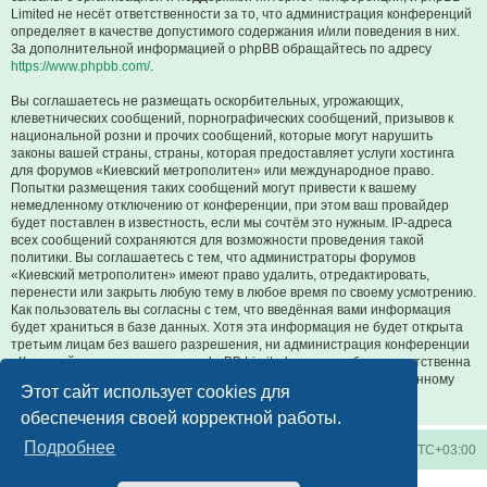
Limited не несёт ответственности за то, что администрация конференций
определяет в качестве допустимого содержания и/или поведения в них.
За дополнительной информацией о phpBB обращайтесь по адресу
https://www.phpbb.com/
.
Вы соглашаетесь не размещать оскорбительных, угрожающих,
клеветнических сообщений, порнографических сообщений, призывов к
национальной розни и прочих сообщений, которые могут нарушить
законы вашей страны, страны, которая предоставляет услуги хостинга
для форумов «Киевский метрополитен» или международное право.
Попытки размещения таких сообщений могут привести к вашему
немедленному отключению от конференции, при этом ваш провайдер
будет поставлен в известность, если мы сочтём это нужным. IP-адреса
всех сообщений сохраняются для возможности проведения такой
политики. Вы соглашаетесь с тем, что администраторы форумов
«Киевский метрополитен» имеют право удалить, отредактировать,
перенести или закрыть любую тему в любое время по своему усмотрению.
Как пользователь вы согласны с тем, что введённая вами информация
будет храниться в базе данных. Хотя эта информация не будет открыта
третьим лицам без вашего разрешения, ни администрация конференции
«Киевский метрополитен», ни phpBB Limited не может быть ответственна
за действия хакеров, которые могут привести к несанкционированному
Этот сайт использует cookies для
доступу к ней.
обеспечения своей корректной работы.
Подробнее
Киевское метро
Список форумов
Часовой пояс:
UTC+03:00