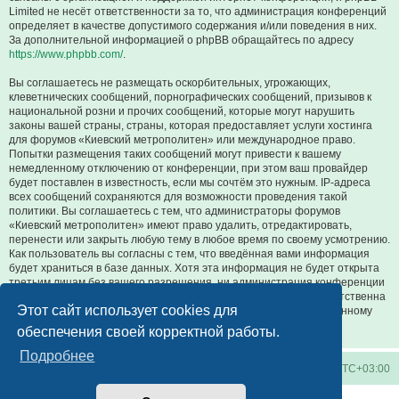
Limited не несёт ответственности за то, что администрация конференций
определяет в качестве допустимого содержания и/или поведения в них.
За дополнительной информацией о phpBB обращайтесь по адресу
https://www.phpbb.com/
.
Вы соглашаетесь не размещать оскорбительных, угрожающих,
клеветнических сообщений, порнографических сообщений, призывов к
национальной розни и прочих сообщений, которые могут нарушить
законы вашей страны, страны, которая предоставляет услуги хостинга
для форумов «Киевский метрополитен» или международное право.
Попытки размещения таких сообщений могут привести к вашему
немедленному отключению от конференции, при этом ваш провайдер
будет поставлен в известность, если мы сочтём это нужным. IP-адреса
всех сообщений сохраняются для возможности проведения такой
политики. Вы соглашаетесь с тем, что администраторы форумов
«Киевский метрополитен» имеют право удалить, отредактировать,
перенести или закрыть любую тему в любое время по своему усмотрению.
Как пользователь вы согласны с тем, что введённая вами информация
будет храниться в базе данных. Хотя эта информация не будет открыта
третьим лицам без вашего разрешения, ни администрация конференции
«Киевский метрополитен», ни phpBB Limited не может быть ответственна
Этот сайт использует cookies для
за действия хакеров, которые могут привести к несанкционированному
доступу к ней.
обеспечения своей корректной работы.
Подробнее
Киевское метро
Список форумов
Часовой пояс:
UTC+03:00