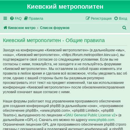
Киевский метрополитен
FAQ
Правила
Регистрация
Вход
П
Киевское метро
Список форумов
о
Киевский метрополитен - Общие правила
и
с
Заходя на конференцию «Киевский метрополитен» (в дальнейшем «мы»,
«наш», «Киевский метрополитен», «https://forum.metropoliten.kiev.ua»), вы
к
подтверждаете своё согласие со следующими условиями. Если вы не
согласны с ними, пожалуйста, не заходите и не пользуйтесь форумами
«Киевский метрополитен». Мы оставляем за собой право изменять эти
правила в любое время и сделаем всё возможное, чтобы уведомить вас об
этом, однако с вашей стороны было бы разумным регулярно
просматривать этот текст на предмет изменений, так как использование
конференции «Киевский метрополитен» после обновления/исправления
условий означает ваше согласие с ними.
Наши форумы работают под управлением программного обеспечения
для создания конференций phpBB (в дальнейшем «они», «программное
обеспечение phpBB», «www.phpbb.com», «phpBB Limited», «phpBB
Teams»), выпущенного по лицензии «
GNU General Public License v2
» (в
дальнейшем «GPL»). Скачать его можно по адресу
www.phpbb.com
.
Ограничения лицензии GPL для программного обеспечения phpBB строго
связаны с организацией и поддержкой интернет-конференций, и phpBB