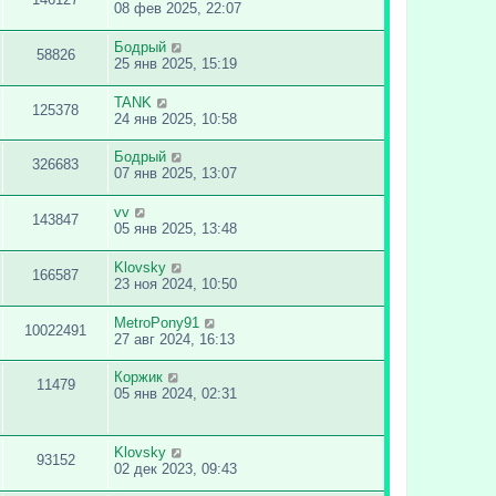
08 фев 2025, 22:07
Бодрый
58826
25 янв 2025, 15:19
TANK
125378
24 янв 2025, 10:58
Бодрый
326683
07 янв 2025, 13:07
vv
143847
05 янв 2025, 13:48
Klovsky
166587
23 ноя 2024, 10:50
MetroPony91
10022491
27 авг 2024, 16:13
Коржик
11479
05 янв 2024, 02:31
Klovsky
93152
02 дек 2023, 09:43