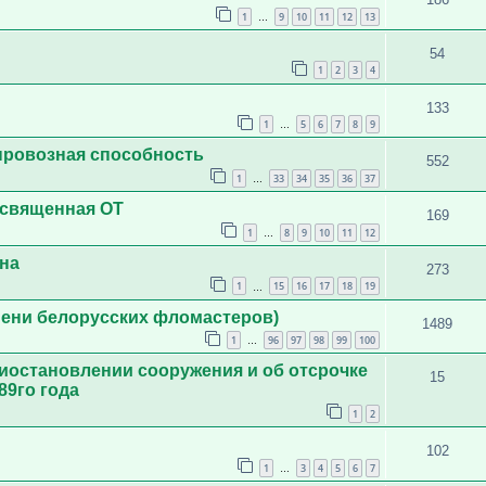
1
9
10
11
12
13
…
54
1
2
3
4
133
1
5
6
7
8
9
…
провозная способность
552
1
33
34
35
36
37
…
посвященная ОТ
169
1
8
9
10
11
12
…
на
273
1
15
16
17
18
19
…
ени белорусских фломастеров)
1489
1
96
97
98
99
100
…
остановлении сооружения и об отсрочке
15
89го года
1
2
102
1
3
4
5
6
7
…