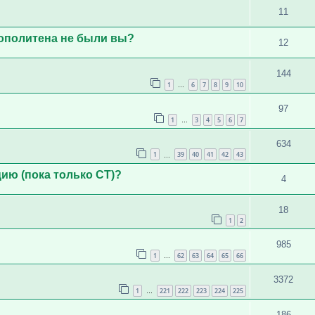
11
рополитена не были вы?
12
144
1
6
7
8
9
10
…
97
1
3
4
5
6
7
…
634
1
39
40
41
42
43
…
ию (пока только СТ)?
4
18
1
2
985
1
62
63
64
65
66
…
3372
1
221
222
223
224
225
…
186