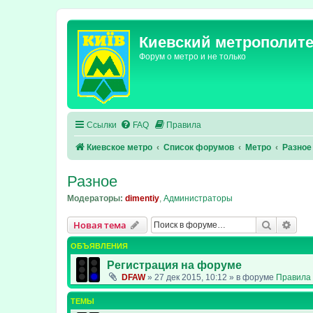
Киевский метрополит
Форум о метро и не только
Ссылки
FAQ
Правила
Киевское метро
Список форумов
Метро
Разное
Разное
Модераторы:
dimentiy
,
Администраторы
Поиск
Рас
Новая тема
ОБЪЯВЛЕНИЯ
Регистрация на форуме
DFAW
»
27 дек 2015, 10:12
» в форуме
Правила 
ТЕМЫ