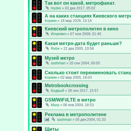
Так вот он какой, метрофанат.
myzko
»
03 дек 2017, 05:02
А на каких станциях Киевского мет
Коржик
»
18 мар 2026, 10:16
Киевский метрополитен в кино
Игоревич
»
07 ноя 2009, 01:40
Какая метро-дата будет раньше?
Rebe
»
22 дек 2005, 10:58
Музей метро
sashman
»
20 сен 2004, 00:05
Сколько стоит переименовать станц
Коржик
»
02 мар 2005, 16:03
Metrobookcrossing
Бодрый
»
28 сен 2017, 15:57
GSM/WiFi/LTE в метро
Maxy
»
06 янв 2004, 18:53
Реклама в метрополитене
sashman
»
05 дек 2004, 01:33
Щиты