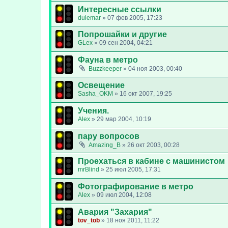
Интересные ссылки
dulemar
»
07 фев 2005, 17:23
Попрошайки и другие
GLex
»
09 сен 2004, 04:21
Фауна в метро
Buzzkeeper
»
04 ноя 2003, 00:40
Освещение
Sasha_OKM
»
16 окт 2007, 19:25
Учения.
Аlex
»
29 мар 2004, 10:19
пару вопросов
Amazing_B
»
26 окт 2003, 00:28
Проехаться в кабине с машинистом
mrBlind
»
25 июл 2005, 17:31
Фотографирование в метро
Аlex
»
09 июл 2004, 12:08
Авария "Захария"
tov_tob
»
18 ноя 2011, 11:22