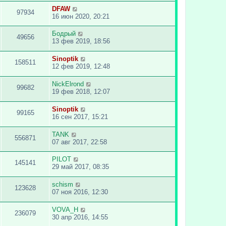
DFAW
97934
16 июн 2020, 20:21
Бодрый
49656
13 фев 2019, 18:56
Sinoptik
158511
12 фев 2019, 12:48
NickElrond
99682
19 фев 2018, 12:07
Sinoptik
99165
16 сен 2017, 15:21
TANK
556871
07 авг 2017, 22:58
PILOT
145141
29 май 2017, 08:35
schism
123628
07 ноя 2016, 12:30
VOVA_H
236079
30 апр 2016, 14:55