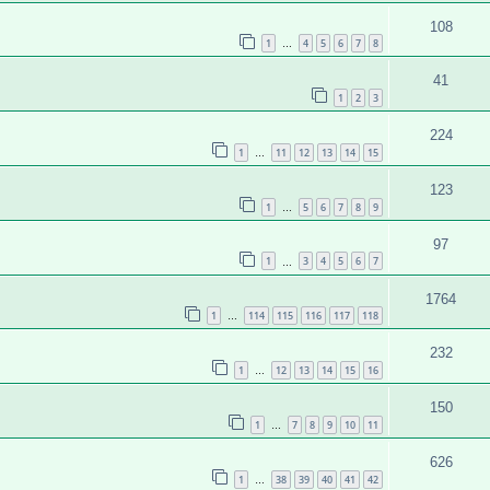
108
1
4
5
6
7
8
…
41
1
2
3
224
1
11
12
13
14
15
…
123
1
5
6
7
8
9
…
97
1
3
4
5
6
7
…
1764
1
114
115
116
117
118
…
232
1
12
13
14
15
16
…
150
1
7
8
9
10
11
…
626
1
38
39
40
41
42
…