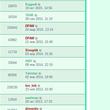
Бодрый
16870
19 окт 2015, 14:56
TANK
16324
30 сен 2015, 11:10
DFAW
150441
24 мар 2015, 13:10
DFAW
42982
21 янв 2015, 15:49
Sinoptik
11719
03 апр 2014, 15:26
AMY
33504
08 янв 2014, 22:19
Yaroslav
80356
02 янв 2014, 19:06
tov_tob
228235
23 ноя 2013, 10:30
sashman
12918
29 окт 2013, 17:33
dimentiy