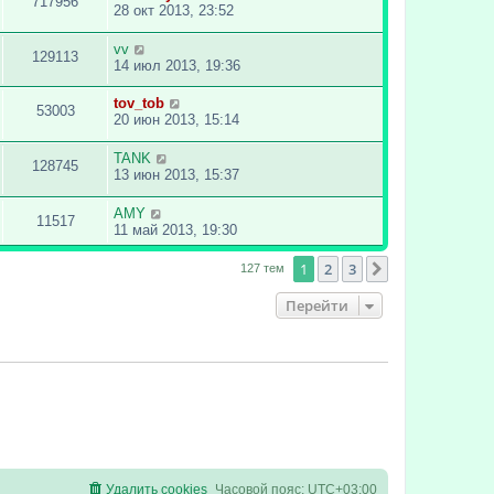
717956
28 окт 2013, 23:52
vv
129113
14 июл 2013, 19:36
tov_tob
53003
20 июн 2013, 15:14
TANK
128745
13 июн 2013, 15:37
AMY
11517
11 май 2013, 19:30
1
2
3
След.
127 тем
Перейти
Удалить cookies
Часовой пояс:
UTC+03:00