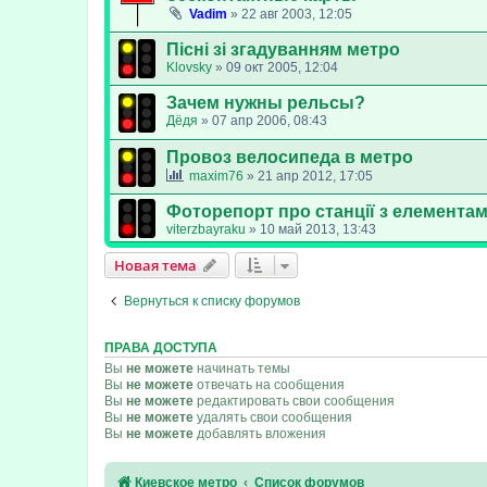
Vadim
»
22 авг 2003, 12:05
Пісні зі згадуванням метро
Klovsky
»
09 окт 2005, 12:04
Зачем нужны рельсы?
Дёдя
»
07 апр 2006, 08:43
Провоз велосипеда в метро
maxim76
»
21 апр 2012, 17:05
Фоторепорт про станції з елемента
viterzbayraku
»
10 май 2013, 13:43
Новая тема
Вернуться к списку форумов
ПРАВА ДОСТУПА
Вы
не можете
начинать темы
Вы
не можете
отвечать на сообщения
Вы
не можете
редактировать свои сообщения
Вы
не можете
удалять свои сообщения
Вы
не можете
добавлять вложения
Киевское метро
Список форумов