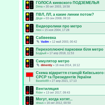
ГОЛОСА киевского ПОДЗЕМЕЛЬЯ
Dima
»
30 окт 2003, 18:58
ПВЛ, ЛЛ, а какие линии потом?
Дёдя
»
03 сен 2008, 09:10
Видеоролики про метро
Аlex
»
15 ноя 2004, 17:28
Сабвеевка
Vadim
»
12 май 2003, 00:42
Перехоплюючі парковки біля метро
Бодрый
»
17 апр 2018, 11:53
Симулятор метро
dimentiy
»
16 янв 2014, 16:12
Схема відкриття станцій Київського
СРСР та Президентів України
Baselio89
»
27 апр 2021, 17:13
Вентиляция
Rider
»
13 окт 2017, 09:43
Могут, когда хотят...
straus
»
16 окт 2012, 00:50