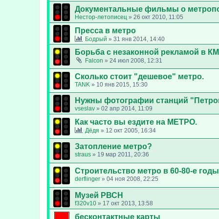
Документальные фильмы о метроп
Нестор-летописец
»
26 окт 2010, 11:05
Пресса в метро
Бодрый
»
31 янв 2014, 14:40
Борьба с незаконной рекламой в КМ
Falcon
»
24 июл 2008, 12:31
Сколько стоит "дешевое" метро.
TANK
»
10 янв 2015, 15:30
Нужны фотографии станций "Петров
vseslav
»
02 апр 2014, 11:09
Как часто вы ездите на МЕТРО.
Дёдя
»
12 окт 2005, 16:34
Затопление метро?
straus
»
19 мар 2011, 20:36
Строительство метро в 60-80-е годы
derflinger
»
04 ноя 2008, 22:25
Музей РВСН
f320v10
»
17 окт 2013, 13:58
бесконтактные карты