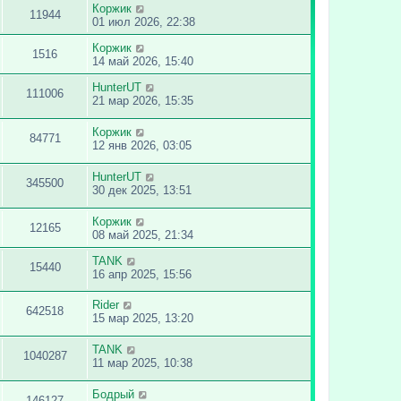
Коржик
11944
01 июл 2026, 22:38
Коржик
1516
14 май 2026, 15:40
HunterUT
111006
21 мар 2026, 15:35
Коржик
84771
12 янв 2026, 03:05
HunterUT
345500
30 дек 2025, 13:51
Коржик
12165
08 май 2025, 21:34
TANK
15440
16 апр 2025, 15:56
Rider
642518
15 мар 2025, 13:20
TANK
1040287
11 мар 2025, 10:38
Бодрый
146127