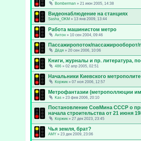
Bomberman
»
21 июн 2005, 14:38
Видеонаблюдение на станциях
Sasha_OKM
»
13 янв 2009, 13:44
Работа машинистом метро
Aнтон
»
10 сен 2004, 09:46
Пассажиропоток/пассажирооборот/
Дёдя
»
20 сен 2006, 10:06
Книги, журналы и пр. литература, 
486
»
02 апр 2005, 02:51
Начальники Киевского метрополите
Коржик
»
07 ноя 2006, 12:57
Метрофантазии (метрополлюции им
Kas
»
23 фев 2006, 20:10
Постановление СовМина СССР о при
начала строительства от 21 июня 19
Коржик
»
27 дек 2023, 23:45
Чья земля, брат?
AMY
»
23 дек 2009, 23:06