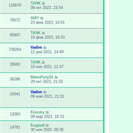
TANK
116678
09 окт 2023, 23:54
AMY
76672
23 фев 2023, 14:01
TANK
95607
19 фев 2023, 19:33
Vadim
739264
12 дек 2021, 14:49
TANK
29582
19 ноя 2021, 12:47
MetroPony91
36286
29 окт 2021, 21:02
Vadim
15041
09 май 2021, 21:31
Klovsky
12083
09 мар 2021, 18:32
Бодрый
14781
30 ноя 2020, 00:36