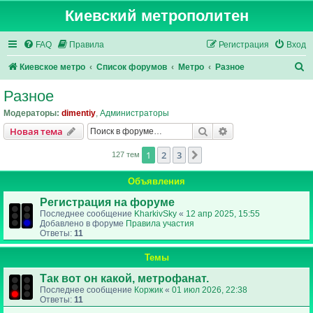
Киевский метрополитен
FAQ
Правила
Регистрация
Вход
П
Киевское метро
Список форумов
Метро
Разное
о
Разное
и
Модераторы:
dimentiy
,
Администраторы
с
Поиск
Расширенный пои
Новая тема
к
1
2
3
След.
127 тем
Объявления
Регистрация на форуме
Последнее сообщение
KharkivSky
«
12 апр 2025, 15:55
Добавлено в форуме
Правила участия
Ответы:
11
Темы
Так вот он какой, метрофанат.
Последнее сообщение
Коржик
«
01 июл 2026, 22:38
Ответы:
11