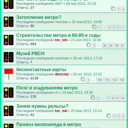
Последнее сообщение
AMY
«
08 янв 2014, 22:19
Ответы:
27
1
2
Затопление метро?
Последнее сообщение
Yaroslav
«
02 янв 2014, 19:06
Ответы:
90
1
4
5
6
7
…
Строительство метро в 60-80-е годы
Последнее сообщение
tov_tob
«
23 ноя 2013, 10:30
Ответы:
464
1
28
29
30
31
…
Музей РВСН
Последнее сообщение
sashman
«
29 окт 2013, 17:33
Ответы:
7
бесконтактные карты
Последнее сообщение
dimentiy
«
28 окт 2013, 23:52
Ответы:
2138
1
140
141
142
143
…
Пісні зі згадуванням метро
Последнее сообщение
vv
«
14 июл 2013, 19:36
Ответы:
135
1
7
8
9
10
…
Зачем нужны рельсы?
Последнее сообщение
tov_tob
«
20 июн 2013, 15:14
Ответы:
41
1
2
3
Провоз велосипеда в метро