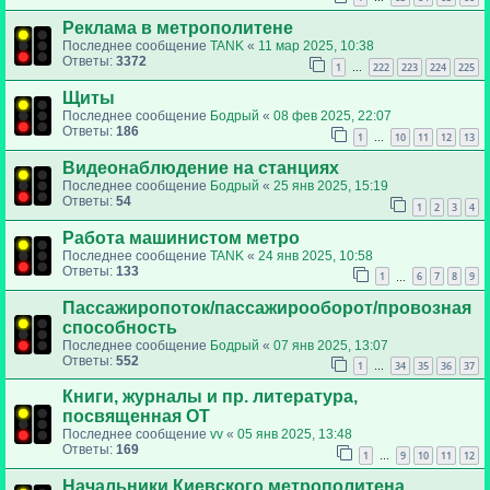
Реклама в метрополитене
Последнее сообщение
TANK
«
11 мар 2025, 10:38
Ответы:
3372
1
222
223
224
225
…
Щиты
Последнее сообщение
Бодрый
«
08 фев 2025, 22:07
Ответы:
186
1
10
11
12
13
…
Видеонаблюдение на станциях
Последнее сообщение
Бодрый
«
25 янв 2025, 15:19
Ответы:
54
1
2
3
4
Работа машинистом метро
Последнее сообщение
TANK
«
24 янв 2025, 10:58
Ответы:
133
1
6
7
8
9
…
Пассажиропоток/пассажирооборот/провозная
способность
Последнее сообщение
Бодрый
«
07 янв 2025, 13:07
Ответы:
552
1
34
35
36
37
…
Книги, журналы и пр. литература,
посвященная ОТ
Последнее сообщение
vv
«
05 янв 2025, 13:48
Ответы:
169
1
9
10
11
12
…
Начальники Киевского метрополитена