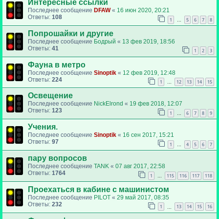
Интересные ссылки
Последнее сообщение
DFAW
«
16 июн 2020, 20:21
Ответы:
108
1
5
6
7
8
…
Попрошайки и другие
Последнее сообщение
Бодрый
«
13 фев 2019, 18:56
Ответы:
41
1
2
3
Фауна в метро
Последнее сообщение
Sinoptik
«
12 фев 2019, 12:48
Ответы:
224
1
12
13
14
15
…
Освещение
Последнее сообщение
NickElrond
«
19 фев 2018, 12:07
Ответы:
123
1
6
7
8
9
…
Учения.
Последнее сообщение
Sinoptik
«
16 сен 2017, 15:21
Ответы:
97
1
4
5
6
7
…
пару вопросов
Последнее сообщение
TANK
«
07 авг 2017, 22:58
Ответы:
1764
1
115
116
117
118
…
Проехаться в кабине с машинистом
Последнее сообщение
PILOT
«
29 май 2017, 08:35
Ответы:
232
1
13
14
15
16
…