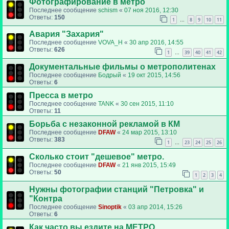
Фотографирование в метро
Последнее сообщение
schism
«
07 ноя 2016, 12:30
Ответы:
150
1
8
9
10
11
…
Авария "Захария"
Последнее сообщение
VOVA_H
«
30 апр 2016, 14:55
Ответы:
626
1
39
40
41
42
…
Документальные фильмы о метрополитенах
Последнее сообщение
Бодрый
«
19 окт 2015, 14:56
Ответы:
6
Пресса в метро
Последнее сообщение
TANK
«
30 сен 2015, 11:10
Ответы:
11
Борьба с незаконной рекламой в КМ
Последнее сообщение
DFAW
«
24 мар 2015, 13:10
Ответы:
383
1
23
24
25
26
…
Сколько стоит "дешевое" метро.
Последнее сообщение
DFAW
«
21 янв 2015, 15:49
Ответы:
50
1
2
3
4
Нужны фотографии станций "Петровка" и
"Контра
Последнее сообщение
Sinoptik
«
03 апр 2014, 15:26
Ответы:
6
Как часто вы ездите на МЕТРО.