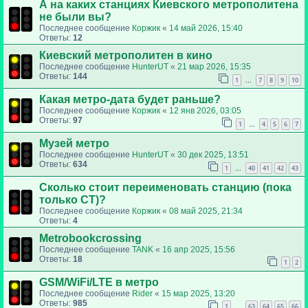
А на каких станциях Киевского метрополитена
не были вы?
Последнее сообщение
Коржик
«
14 май 2026, 15:40
Ответы:
12
Киевский метрополитен в кино
Последнее сообщение
HunterUT
«
21 мар 2026, 15:35
Ответы:
144
1
7
8
9
10
…
Какая метро-дата будет раньше?
Последнее сообщение
Коржик
«
12 янв 2026, 03:05
Ответы:
97
1
4
5
6
7
…
Музей метро
Последнее сообщение
HunterUT
«
30 дек 2025, 13:51
Ответы:
634
1
40
41
42
43
…
Сколько стоит переименовать станцию (пока
только СТ)?
Последнее сообщение
Коржик
«
08 май 2025, 21:34
Ответы:
4
Metrobookcrossing
Последнее сообщение
TANK
«
16 апр 2025, 15:56
Ответы:
18
1
2
GSM/WiFi/LTE в метро
Последнее сообщение
Rider
«
15 мар 2025, 13:20
Ответы:
985
1
63
64
65
66
…