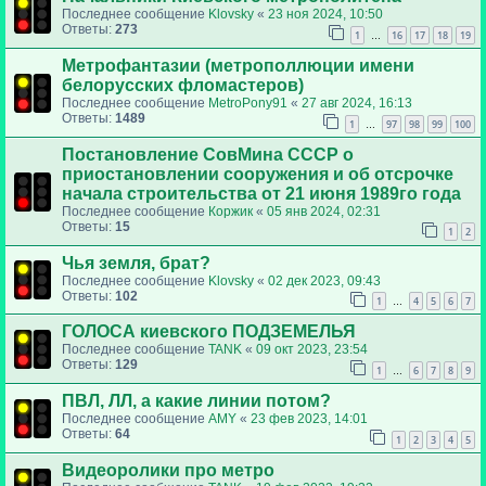
Последнее сообщение
Klovsky
«
23 ноя 2024, 10:50
Ответы:
273
1
16
17
18
19
…
Метрофантазии (метрополлюции имени
белорусских фломастеров)
Последнее сообщение
MetroPony91
«
27 авг 2024, 16:13
Ответы:
1489
1
97
98
99
100
…
Постановление СовМина СССР о
приостановлении сооружения и об отсрочке
начала строительства от 21 июня 1989го года
Последнее сообщение
Коржик
«
05 янв 2024, 02:31
Ответы:
15
1
2
Чья земля, брат?
Последнее сообщение
Klovsky
«
02 дек 2023, 09:43
Ответы:
102
1
4
5
6
7
…
ГОЛОСА киевского ПОДЗЕМЕЛЬЯ
Последнее сообщение
TANK
«
09 окт 2023, 23:54
Ответы:
129
1
6
7
8
9
…
ПВЛ, ЛЛ, а какие линии потом?
Последнее сообщение
AMY
«
23 фев 2023, 14:01
Ответы:
64
1
2
3
4
5
Видеоролики про метро