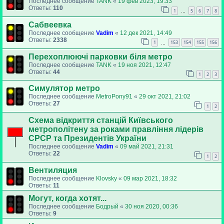
Последнее сообщение
TANK
«
19 фев 2023, 19:33
Ответы:
110
1
5
6
7
8
…
Сабвеевка
Последнее сообщение
Vadim
«
12 дек 2021, 14:49
Ответы:
2338
1
153
154
155
156
…
Перехоплюючі парковки біля метро
Последнее сообщение
TANK
«
19 ноя 2021, 12:47
Ответы:
44
1
2
3
Симулятор метро
Последнее сообщение
MetroPony91
«
29 окт 2021, 21:02
Ответы:
27
1
2
Схема відкриття станцій Київського
метрополітену за роками правління лідерів
СРСР та Президентів України
Последнее сообщение
Vadim
«
09 май 2021, 21:31
Ответы:
22
1
2
Вентиляция
Последнее сообщение
Klovsky
«
09 мар 2021, 18:32
Ответы:
11
Могут, когда хотят...
Последнее сообщение
Бодрый
«
30 ноя 2020, 00:36
Ответы:
9