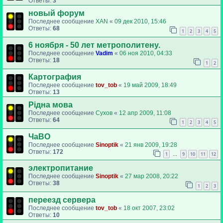
Ответы:
3
новый форум
Последнее сообщение
XAN
«
09 дек 2010, 15:46
Ответы:
68
1
2
3
4
5
6 ноября - 50 лет метрополитену.
Последнее сообщение
Vadim
«
06 ноя 2010, 04:33
Ответы:
18
1
2
Картография
Последнее сообщение
tov_tob
«
19 май 2009, 18:49
Ответы:
13
Рідна мова
Последнее сообщение
Сухов
«
12 апр 2009, 11:08
Ответы:
64
1
2
3
4
5
ЧаВО
Последнее сообщение
Sinoptik
«
21 янв 2009, 19:28
Ответы:
172
1
9
10
11
12
…
электропитание
Последнее сообщение
Sinoptik
«
27 мар 2008, 20:22
Ответы:
38
1
2
3
переезд сервера
Последнее сообщение
tov_tob
«
18 окт 2007, 23:02
Ответы:
10