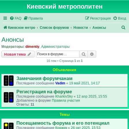
Киевский метрополитен
FAQ
Правила
Регистрация
Вход
П
Киевское метро
Список форумов
Новости
Анонсы
о
Анонсы
и
Модераторы:
dimentiy
,
Администраторы
с
Поиск
Расширенный пои
Новая тема
к
16 тем • Страница
1
из
1
Объявления
Замечания форумчанам
Последнее сообщение
Vadim
«
19 май 2021, 14:17
Регистрация на форуме
Последнее сообщение
KharkivSky
«
12 апр 2025, 15:55
Добавлено в форуме
Правила участия
Ответы:
11
Темы
Посещаемость форума и его потенциал
Последнее сообщение
Коржик
«
26 окт 2025, 15:53