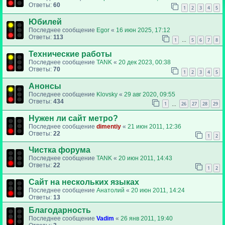
Ответы:
60
1
2
3
4
5
Юбилей
Последнее сообщение
Egor
«
16 июн 2025, 17:12
Ответы:
113
1
5
6
7
8
…
Технические работы
Последнее сообщение
TANK
«
20 дек 2023, 00:38
Ответы:
70
1
2
3
4
5
Анонсы
Последнее сообщение
Klovsky
«
29 авг 2020, 09:55
Ответы:
434
1
26
27
28
29
…
Нужен ли сайт метро?
Последнее сообщение
dimentiy
«
21 июн 2011, 12:36
Ответы:
22
1
2
Чистка форума
Последнее сообщение
TANK
«
20 июн 2011, 14:43
Ответы:
22
1
2
Сайт на нескольких языках
Последнее сообщение
Анатолий
«
20 июн 2011, 14:24
Ответы:
13
Благодарность
Последнее сообщение
Vadim
«
26 янв 2011, 19:40