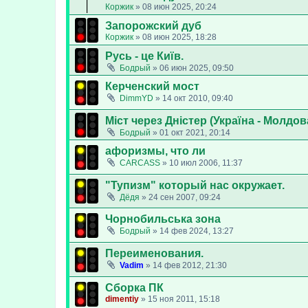
Коржик
»
08 июн 2025, 20:24
Запорожский дуб
Коржик
»
08 июн 2025, 18:28
Русь - це Київ.
Бодрый
»
06 июн 2025, 09:50
Керченский мост
DimmYD
»
14 окт 2010, 09:40
Міст через Дністер (Україна - Молдов
Бодрый
»
01 окт 2021, 20:14
афоризмы, что ли
CARCASS
»
10 июл 2006, 11:37
"Тупизм" который нас окружает.
Дёдя
»
24 сен 2007, 09:24
Чорнобильська зона
Бодрый
»
14 фев 2024, 13:27
Переименования.
Vadim
»
14 фев 2012, 21:30
Сборка ПК
dimentiy
»
15 ноя 2011, 15:18