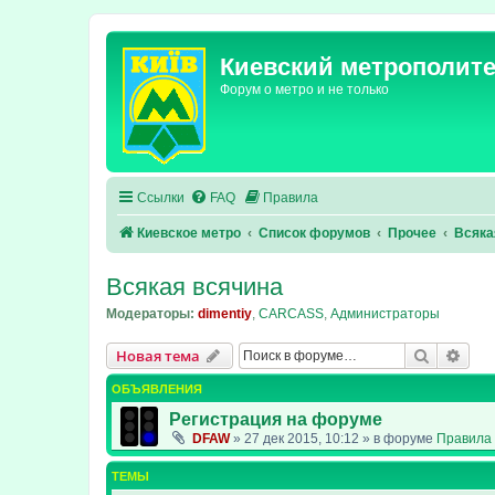
Киевский метрополит
Форум о метро и не только
Ссылки
FAQ
Правила
Киевское метро
Список форумов
Прочее
Всяка
Всякая всячина
Модераторы:
dimentiy
,
CARCASS
,
Администраторы
Поиск
Рас
Новая тема
ОБЪЯВЛЕНИЯ
Регистрация на форуме
DFAW
»
27 дек 2015, 10:12
» в форуме
Правила 
ТЕМЫ