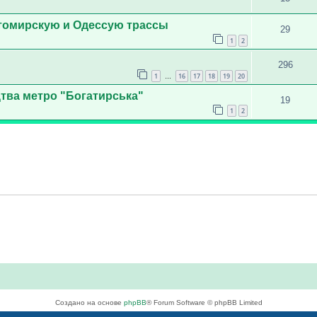
итомирскую и Одессую трассы
29
1
2
296
1
16
17
18
19
20
…
тва метро "Богатирська"
19
1
2
Создано на основе
phpBB
® Forum Software © phpBB Limited
Русская поддержка phpBB