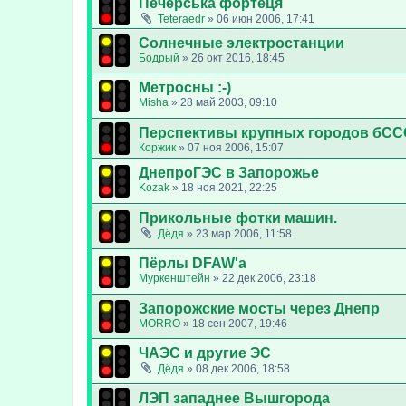
Печерська фортеця
Teteraedr
»
06 июн 2006, 17:41
Солнечные электростанции
Бодрый
»
26 окт 2016, 18:45
Метросны :-)
Misha
»
28 май 2003, 09:10
Перспективы крупных городов бССС
Коржик
»
07 ноя 2006, 15:07
ДнепроГЭС в Запорожье
Kozak
»
18 ноя 2021, 22:25
Прикольные фотки машин.
Дёдя
»
23 мар 2006, 11:58
Пёрлы DFAW'а
Муркенштейн
»
22 дек 2006, 23:18
Запорожские мосты через Днепр
MORRO
»
18 сен 2007, 19:46
ЧАЭС и другие ЭС
Дёдя
»
08 дек 2006, 18:58
ЛЭП западнее Вышгорода