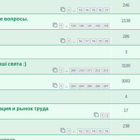
246
1
13
14
15
16
17
…
е вопросы.
2138
1
139
140
141
142
143
…
286
1
16
17
18
19
20
…
3
ші свята :)
3190
1
209
210
211
212
213
…
3092
1
203
204
205
206
207
…
4
ация и рынок труда
17
1
2
238
1
12
13
14
15
16
…
мчанах