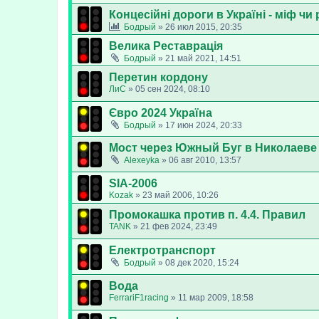
Концесійні дороги в Україні - міф чи
Бодрый
»
26 июл 2015, 20:35
Велика Реставрація
Бодрый
»
21 май 2021, 14:51
Перетин кордону
ЛиС
»
05 сен 2024, 08:10
Євро 2024 Україна
Бодрый
»
17 июн 2024, 20:33
Мост через Южный Буг в Николаеве
Alexeyka
»
06 авг 2010, 13:57
SIA-2006
Kozak
»
23 май 2006, 10:26
Промокашка против п. 4.4. Правил
TANK
»
21 фев 2024, 23:49
Електротранспорт
Бодрый
»
08 дек 2020, 15:24
Вода
FerrariF1racing
»
11 мар 2009, 18:58