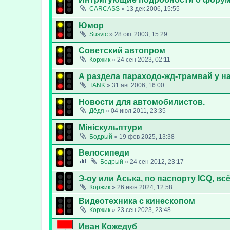
CARCASS
»
13 дек 2006, 15:55
Юмор
Susvic
»
28 окт 2003, 15:29
Советский автопром
Коржик
»
24 сен 2023, 02:11
А раздела параходо-жд-трамвай у нас
TANK
»
31 авг 2006, 16:00
Новости для автомобилистов.
Дёдя
»
04 июл 2011, 23:35
Мініскульптури
Бодрый
»
19 фев 2025, 13:38
Велосипеди
Бодрый
»
24 сен 2012, 23:17
Э-оу или Аська, по паспорту ICQ, вс
Коржик
»
26 июн 2024, 12:58
Видеотехника с кинескопом
Коржик
»
23 сен 2023, 23:48
Иван Кожедуб