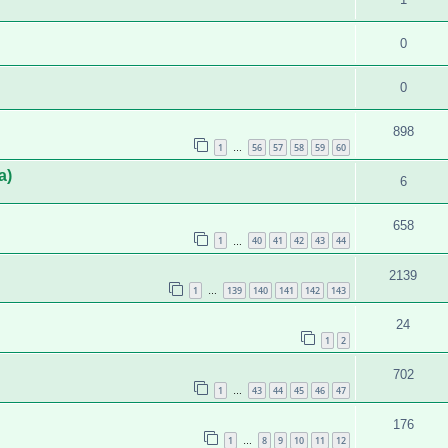
0
0
898
1
56
57
58
59
60
…
а)
6
658
1
40
41
42
43
44
…
2139
1
139
140
141
142
143
…
24
1
2
702
1
43
44
45
46
47
…
176
1
8
9
10
11
12
…