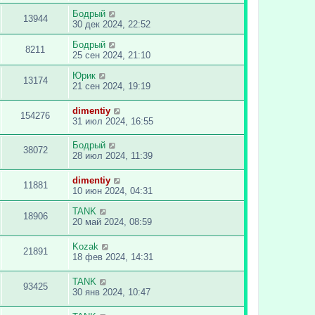
Бодрый
13944
30 дек 2024, 22:52
Бодрый
8211
25 сен 2024, 21:10
Юрик
13174
21 сен 2024, 19:19
dimentiy
154276
31 июл 2024, 16:55
Бодрый
38072
28 июл 2024, 11:39
dimentiy
11881
10 июн 2024, 04:31
TANK
18906
20 май 2024, 08:59
Kozak
21891
18 фев 2024, 14:31
TANK
93425
30 янв 2024, 10:47