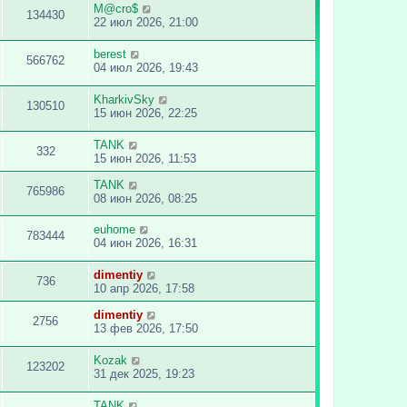
M@cro$
134430
22 июл 2026, 21:00
berest
566762
04 июл 2026, 19:43
KharkivSky
130510
15 июн 2026, 22:25
TANK
332
15 июн 2026, 11:53
TANK
765986
08 июн 2026, 08:25
euhome
783444
04 июн 2026, 16:31
dimentiy
736
10 апр 2026, 17:58
dimentiy
2756
13 фев 2026, 17:50
Kozak
123202
31 дек 2025, 19:23
TANK