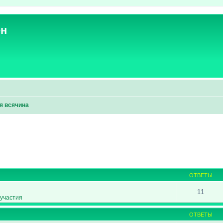
ен
я всячина
ширенный поиск
ОТВЕТЫ
11
участия
ОТВЕТЫ