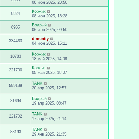
08 июн 2025, 20:58
Коржик
8824
08 июн 2025, 18:28
Бодрый
8935
06 июн 2025, 09:50
dimentiy
334463
04 июн 2025, 15:11
Коржик
10783
18 май 2025, 14:06
Коржик
221700
05 май 2025, 18:07
TANK
599189
20 апр 2025, 12:57
Бодрый
31694
19 апр 2025, 08:47
TANK
221702
17 апр 2025, 21:14
TANK
88193
29 янв 2025, 21:35