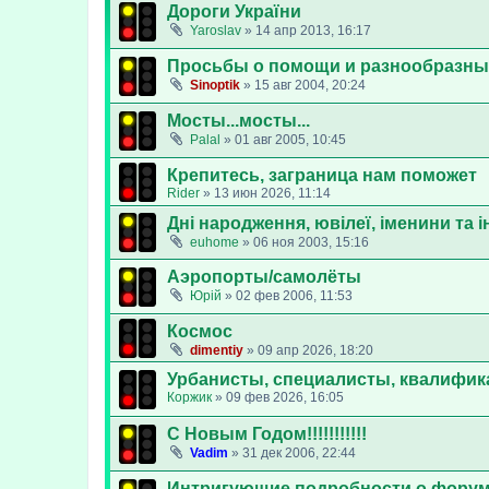
Дороги України
Yaroslav
»
14 апр 2013, 16:17
Просьбы о помощи и разнообразны
Sinoptik
»
15 авг 2004, 20:24
Мосты...мосты...
Palal
»
01 авг 2005, 10:45
Крепитесь, заграница нам поможет
Rider
»
13 июн 2026, 11:14
Дні народження, ювілеї, іменини та ін
euhome
»
06 ноя 2003, 15:16
Аэропорты/самолёты
Юрій
»
02 фев 2006, 11:53
Космос
dimentiy
»
09 апр 2026, 18:20
Урбанисты, специалисты, квалифик
Коржик
»
09 фев 2026, 16:05
С Новым Годом!!!!!!!!!!!
Vadim
»
31 дек 2006, 22:44
Интригующие подробности о фору