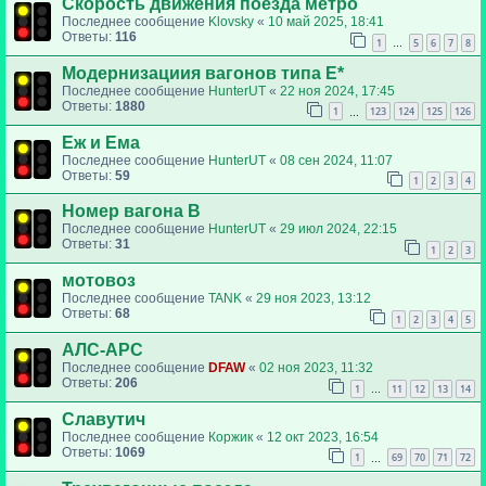
Скорость движения поезда метро
Последнее сообщение
Klovsky
«
10 май 2025, 18:41
Ответы:
116
1
5
6
7
8
…
Модернизациия вагонов типа E*
Последнее сообщение
HunterUT
«
22 ноя 2024, 17:45
Ответы:
1880
1
123
124
125
126
…
Еж и Ема
Последнее сообщение
HunterUT
«
08 сен 2024, 11:07
Ответы:
59
1
2
3
4
Номер вагона В
Последнее сообщение
HunterUT
«
29 июл 2024, 22:15
Ответы:
31
1
2
3
мотовоз
Последнее сообщение
TANK
«
29 ноя 2023, 13:12
Ответы:
68
1
2
3
4
5
АЛС-АРС
Последнее сообщение
DFAW
«
02 ноя 2023, 11:32
Ответы:
206
1
11
12
13
14
…
Славутич
Последнее сообщение
Коржик
«
12 окт 2023, 16:54
Ответы:
1069
1
69
70
71
72
…