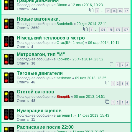
График движения
Последнее сообщение
Dimon
«
12 июн 2016, 10:23
Ответы:
244
1
14
15
16
17
…
Новые вагончики.
Последнее сообщение
Santehnik
«
20 дек 2014, 22:11
Ответы:
2650
1
174
175
176
177
…
Німецький тепловоз в метро
Последнее сообщение
Стас(ШЧ-1 киев)
«
06 мар 2014, 19:11
Ответы:
4
Метровагон, тип "И"
Последнее сообщение
Коржик
«
25 янв 2014, 23:52
Ответы:
30
1
2
3
Тяговые двигатели
Последнее сообщение
sashman
«
09 ноя 2013, 13:25
Ответы:
46
1
2
3
4
Отстой вагонов
Последнее сообщение
Sinoptik
«
08 ноя 2013, 14:51
Ответы:
48
1
2
3
4
Нумерация сцепов
Последнее сообщение
Евгений Г.
«
14 фев 2013, 15:43
Ответы:
11
Расписание после 22:00