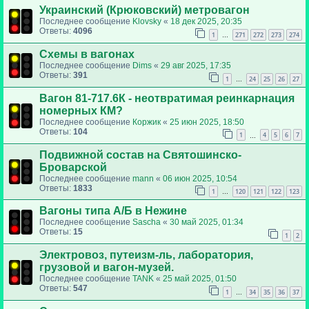
Украинский (Крюковский) метровагон
Последнее сообщение
Klovsky
«
18 дек 2025, 20:35
Ответы:
4096
1
271
272
273
274
…
Схемы в вагонах
Последнее сообщение
Dims
«
29 авг 2025, 17:35
Ответы:
391
1
24
25
26
27
…
Вагон 81-717.6К - неотвратимая реинкарнация
номерных КМ?
Последнее сообщение
Коржик
«
25 июн 2025, 18:50
Ответы:
104
1
4
5
6
7
…
Подвижной состав на Святошинско-
Броварской
Последнее сообщение
mann
«
06 июн 2025, 10:54
Ответы:
1833
1
120
121
122
123
…
Вагоны типа А/Б в Нежине
Последнее сообщение
Sascha
«
30 май 2025, 01:34
Ответы:
15
1
2
Электровоз, путеизм-ль, лаборатория,
грузовой и вагон-музей.
Последнее сообщение
TANK
«
25 май 2025, 01:50
Ответы:
547
1
34
35
36
37
…