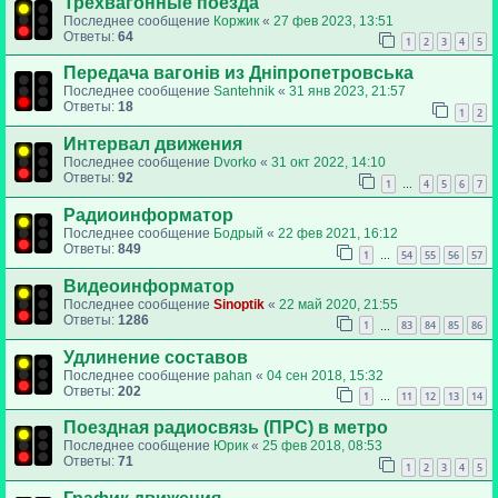
Трехвагонные поезда
Последнее сообщение
Коржик
«
27 фев 2023, 13:51
Ответы:
64
1
2
3
4
5
Передача вагонів из Дніпропетровська
Последнее сообщение
Santehnik
«
31 янв 2023, 21:57
Ответы:
18
1
2
Интервал движения
Последнее сообщение
Dvorko
«
31 окт 2022, 14:10
Ответы:
92
1
4
5
6
7
…
Радиоинформатор
Последнее сообщение
Бодрый
«
22 фев 2021, 16:12
Ответы:
849
1
54
55
56
57
…
Видеоинформатор
Последнее сообщение
Sinoptik
«
22 май 2020, 21:55
Ответы:
1286
1
83
84
85
86
…
Удлинение составов
Последнее сообщение
pahan
«
04 сен 2018, 15:32
Ответы:
202
1
11
12
13
14
…
Поездная радиосвязь (ПРС) в метро
Последнее сообщение
Юрик
«
25 фев 2018, 08:53
Ответы:
71
1
2
3
4
5