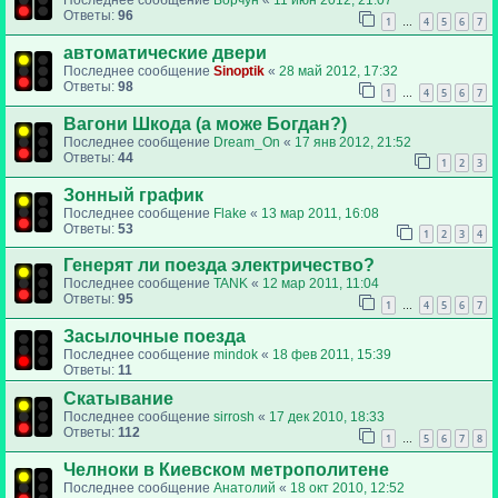
Последнее сообщение
Ворчун
«
11 июн 2012, 21:07
Ответы:
96
1
4
5
6
7
…
автоматические двери
Последнее сообщение
Sinoptik
«
28 май 2012, 17:32
Ответы:
98
1
4
5
6
7
…
Вагони Шкода (а може Богдан?)
Последнее сообщение
Dream_On
«
17 янв 2012, 21:52
Ответы:
44
1
2
3
Зонный график
Последнее сообщение
Flake
«
13 мар 2011, 16:08
Ответы:
53
1
2
3
4
Генерят ли поезда электричество?
Последнее сообщение
TANK
«
12 мар 2011, 11:04
Ответы:
95
1
4
5
6
7
…
Засылочные поезда
Последнее сообщение
mindok
«
18 фев 2011, 15:39
Ответы:
11
Скатывание
Последнее сообщение
sirrosh
«
17 дек 2010, 18:33
Ответы:
112
1
5
6
7
8
…
Челноки в Киевском метрополитене
Последнее сообщение
Анатолий
«
18 окт 2010, 12:52