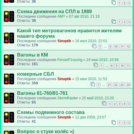
Ответы:
36
1
2
3
Схема движения на СПЛ в 1989
Последнее сообщение
AMY
«
07 авг 2010, 21:18
Ответы:
38
1
2
3
Какой тип метровагонов нравится жителям
нашего форума
Последнее сообщение
Sinoptik
«
16 июл 2010, 22:01
Ответы:
179
1
9
10
11
12
…
Вагоны в КМ
Последнее сообщение
FerrariF1racing
«
24 июн 2010, 10:56
Ответы:
161
1
8
9
10
11
…
номерные СБЛ
Последнее сообщение
Sinoptik
«
15 июн 2010, 11:53
Ответы:
359
1
21
22
23
24
…
Вагоны 81-760/81-761
Последнее сообщение
StormRaider
«
25 май 2010, 23:20
Ответы:
65
1
2
3
4
5
Схемы подвижного состава
Последнее сообщение
Sinoptik
«
12 дек 2009, 23:07
Ответы:
41
1
2
3
Вопрос о стуке колёс =)