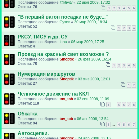
Последнее сообщение
@ktivity
«
22 июл 2009, 17:32
Ответы:
76
1
2
3
4
5
6
"В перший вагон посадки не буде..."
Последнее сообщение
Сухов
«
30 мар 2009, 18:34
Ответы:
52
1
2
3
4
РКСУ, ТИСУ и др. СУ
Последнее сообщение
Iona
«
06 мар 2009, 17:25
Ответы:
4
Проезд на красный свет возможен ?
Последнее сообщение
Sinoptik
«
26 фев 2009, 16:14
Ответы:
70
1
2
3
4
5
Нумерация маршрутов
Последнее сообщение
Sinoptik
«
03 янв 2009, 12:01
Ответы:
27
1
2
Челночное движение на ККЛ
Последнее сообщение
tov_tob
«
03 сен 2008, 11:09
Ответы:
118
1
5
6
7
8
…
Обкатка
Последнее сообщение
tov_tob
«
06 авг 2008, 13:54
Ответы:
94
1
4
5
6
7
…
Автосцепки.
Последнее сообщение
Sinoptik
«
24 апр 2008, 13:16