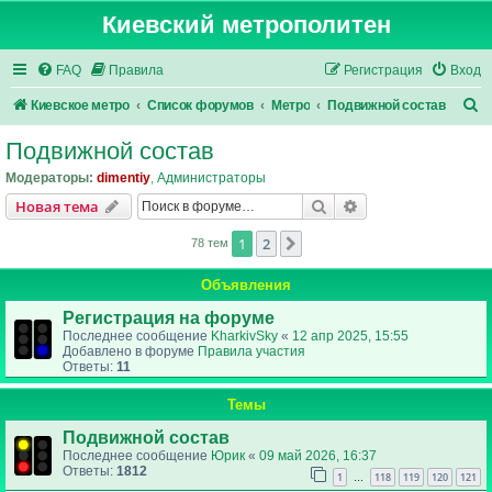
Киевский метрополитен
FAQ
Правила
Регистрация
Вход
П
Киевское метро
Список форумов
Метро
Подвижной состав
о
Подвижной состав
и
Модераторы:
dimentiy
,
Администраторы
с
Поиск
Расширенный пои
Новая тема
к
1
2
След.
78 тем
Объявления
Регистрация на форуме
Последнее сообщение
KharkivSky
«
12 апр 2025, 15:55
Добавлено в форуме
Правила участия
Ответы:
11
Темы
Подвижной состав
Последнее сообщение
Юрик
«
09 май 2026, 16:37
Ответы:
1812
1
118
119
120
121
…