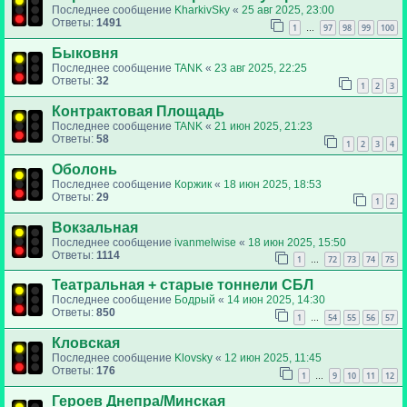
Последнее сообщение
KharkivSky
«
25 авг 2025, 23:00
Ответы:
1491
1
97
98
99
100
…
Быковня
Последнее сообщение
TANK
«
23 авг 2025, 22:25
Ответы:
32
1
2
3
Контрактовая Площадь
Последнее сообщение
TANK
«
21 июн 2025, 21:23
Ответы:
58
1
2
3
4
Оболонь
Последнее сообщение
Коржик
«
18 июн 2025, 18:53
Ответы:
29
1
2
Вокзальная
Последнее сообщение
ivanmelwise
«
18 июн 2025, 15:50
Ответы:
1114
1
72
73
74
75
…
Театральная + старые тоннели СБЛ
Последнее сообщение
Бодрый
«
14 июн 2025, 14:30
Ответы:
850
1
54
55
56
57
…
Кловская
Последнее сообщение
Klovsky
«
12 июн 2025, 11:45
Ответы:
176
1
9
10
11
12
…
Героев Днепра/Минская