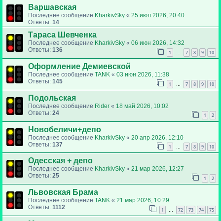
Варшавская
Последнее сообщение
KharkivSky
«
25 июл 2026, 20:40
Ответы:
14
Тараса Шевченка
Последнее сообщение
KharkivSky
«
06 июн 2026, 14:32
Ответы:
136
1
7
8
9
10
…
Оформление Демиевской
Последнее сообщение
TANK
«
03 июн 2026, 11:38
Ответы:
145
1
7
8
9
10
…
Подольская
Последнее сообщение
Rider
«
18 май 2026, 10:02
Ответы:
24
1
2
Новобеличи+депо
Последнее сообщение
KharkivSky
«
20 апр 2026, 12:10
Ответы:
137
1
7
8
9
10
…
Одесская + депо
Последнее сообщение
KharkivSky
«
21 мар 2026, 12:27
Ответы:
25
1
2
Львовская Брама
Последнее сообщение
TANK
«
21 мар 2026, 10:29
Ответы:
1112
1
72
73
74
75
…