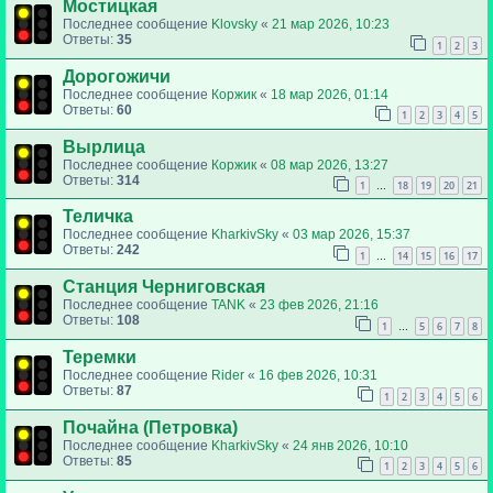
Мостицкая
Последнее сообщение
Klovsky
«
21 мар 2026, 10:23
Ответы:
35
1
2
3
Дорогожичи
Последнее сообщение
Коржик
«
18 мар 2026, 01:14
Ответы:
60
1
2
3
4
5
Вырлица
Последнее сообщение
Коржик
«
08 мар 2026, 13:27
Ответы:
314
1
18
19
20
21
…
Теличка
Последнее сообщение
KharkivSky
«
03 мар 2026, 15:37
Ответы:
242
1
14
15
16
17
…
Станция Черниговская
Последнее сообщение
TANK
«
23 фев 2026, 21:16
Ответы:
108
1
5
6
7
8
…
Теремки
Последнее сообщение
Rider
«
16 фев 2026, 10:31
Ответы:
87
1
2
3
4
5
6
Почайна (Петровка)
Последнее сообщение
KharkivSky
«
24 янв 2026, 10:10
Ответы:
85
1
2
3
4
5
6