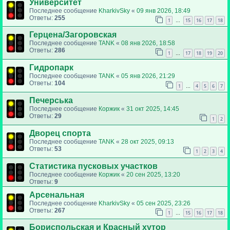
Университет
Последнее сообщение
KharkivSky
«
09 янв 2026, 18:49
Ответы:
255
1
15
16
17
18
…
Герцена/Загоровская
Последнее сообщение
TANK
«
08 янв 2026, 18:58
Ответы:
286
1
17
18
19
20
…
Гидропарк
Последнее сообщение
TANK
«
05 янв 2026, 21:29
Ответы:
104
1
4
5
6
7
…
Печерська
Последнее сообщение
Коржик
«
31 окт 2025, 14:45
Ответы:
29
1
2
Дворец спорта
Последнее сообщение
TANK
«
28 окт 2025, 09:13
Ответы:
53
1
2
3
4
Статистика пусковых участков
Последнее сообщение
Коржик
«
20 сен 2025, 13:20
Ответы:
9
Арсенальная
Последнее сообщение
KharkivSky
«
05 сен 2025, 23:26
Ответы:
267
1
15
16
17
18
…
Бориспольская и Красный хутор