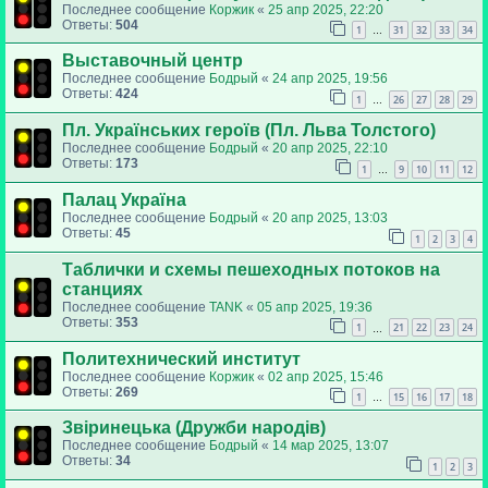
Последнее сообщение
Коржик
«
25 апр 2025, 22:20
Ответы:
504
1
31
32
33
34
…
Выставочный центр
Последнее сообщение
Бодрый
«
24 апр 2025, 19:56
Ответы:
424
1
26
27
28
29
…
Пл. Українських героїв (Пл. Льва Толстого)
Последнее сообщение
Бодрый
«
20 апр 2025, 22:10
Ответы:
173
1
9
10
11
12
…
Палац Україна
Последнее сообщение
Бодрый
«
20 апр 2025, 13:03
Ответы:
45
1
2
3
4
Таблички и схемы пешеходных потоков на
станциях
Последнее сообщение
TANK
«
05 апр 2025, 19:36
Ответы:
353
1
21
22
23
24
…
Политехнический институт
Последнее сообщение
Коржик
«
02 апр 2025, 15:46
Ответы:
269
1
15
16
17
18
…
Звіринецька (Дружби народів)
Последнее сообщение
Бодрый
«
14 мар 2025, 13:07
Ответы:
34
1
2
3