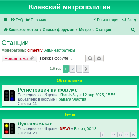
Киевский метрополитен
FAQ
Правила
Регистрация
Вход
П
Киевское метро
Список форумов
Метро
Станции
о
Станции
и
Модераторы:
dimentiy
,
Администраторы
с
Поиск
Расширенный пои
Новая тема
к
1
2
3
След.
119 тем
Объявления
Регистрация на форуме
Последнее сообщение
KharkivSky
«
12 апр 2025, 15:55
Добавлено в форуме
Правила участия
Ответы:
11
Темы
Лукьяновская
Последнее сообщение
DFAW
«
Вчера, 00:13
Ответы:
211
1
12
13
14
15
…