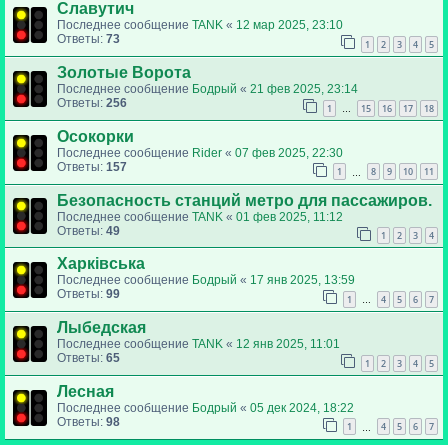
Славутич
Последнее сообщение
TANK
«
12 мар 2025, 23:10
Ответы:
73
1
2
3
4
5
Золотые Ворота
Последнее сообщение
Бодрый
«
21 фев 2025, 23:14
Ответы:
256
1
15
16
17
18
…
Осокорки
Последнее сообщение
Rider
«
07 фев 2025, 22:30
Ответы:
157
1
8
9
10
11
…
Безопасность станций метро для пассажиров.
Последнее сообщение
TANK
«
01 фев 2025, 11:12
Ответы:
49
1
2
3
4
Харківська
Последнее сообщение
Бодрый
«
17 янв 2025, 13:59
Ответы:
99
1
4
5
6
7
…
Лыбедская
Последнее сообщение
TANK
«
12 янв 2025, 11:01
Ответы:
65
1
2
3
4
5
Лесная
Последнее сообщение
Бодрый
«
05 дек 2024, 18:22
Ответы:
98
1
4
5
6
7
…