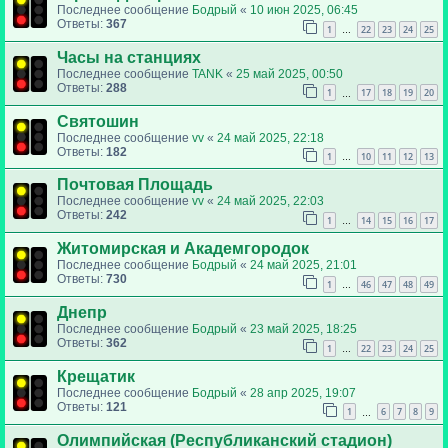
Последнее сообщение
Бодрый
«
10 июн 2025, 06:45
Ответы:
367
1
22
23
24
25
…
Часы на станциях
Последнее сообщение
TANK
«
25 май 2025, 00:50
Ответы:
288
1
17
18
19
20
…
Святошин
Последнее сообщение
vv
«
24 май 2025, 22:18
Ответы:
182
1
10
11
12
13
…
Почтовая Площадь
Последнее сообщение
vv
«
24 май 2025, 22:03
Ответы:
242
1
14
15
16
17
…
Житомирская и Академгородок
Последнее сообщение
Бодрый
«
24 май 2025, 21:01
Ответы:
730
1
46
47
48
49
…
Днепр
Последнее сообщение
Бодрый
«
23 май 2025, 18:25
Ответы:
362
1
22
23
24
25
…
Крещатик
Последнее сообщение
Бодрый
«
28 апр 2025, 19:07
Ответы:
121
1
6
7
8
9
…
Олимпийская (Республиканский стадион)