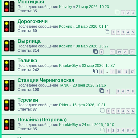
Мостицкая
Последнее сообщение
Klovsky
«
21 мар 2026, 10:23
Ответы:
35
1
2
3
Дорогожичи
Последнее сообщение
Коржик
«
18 мар 2026, 01:14
Ответы:
60
1
2
3
4
5
Вырлица
Последнее сообщение
Коржик
«
08 мар 2026, 13:27
Ответы:
314
1
18
19
20
21
…
Теличка
Последнее сообщение
KharkivSky
«
03 мар 2026, 15:37
Ответы:
242
1
14
15
16
17
…
Станция Черниговская
Последнее сообщение
TANK
«
23 фев 2026, 21:16
Ответы:
108
1
5
6
7
8
…
Теремки
Последнее сообщение
Rider
«
16 фев 2026, 10:31
Ответы:
87
1
2
3
4
5
6
Почайна (Петровка)
Последнее сообщение
KharkivSky
«
24 янв 2026, 10:10
Ответы:
85
1
2
3
4
5
6