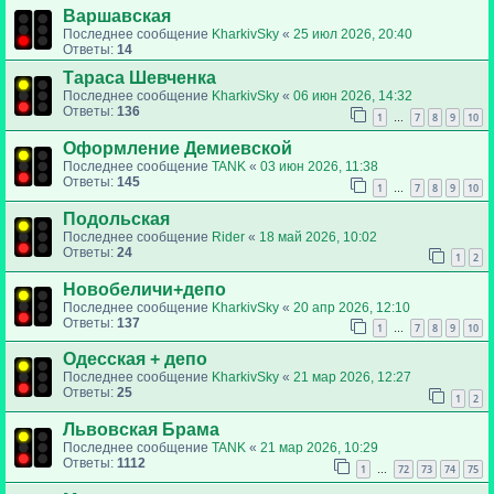
Варшавская
Последнее сообщение
KharkivSky
«
25 июл 2026, 20:40
Ответы:
14
Тараса Шевченка
Последнее сообщение
KharkivSky
«
06 июн 2026, 14:32
Ответы:
136
1
7
8
9
10
…
Оформление Демиевской
Последнее сообщение
TANK
«
03 июн 2026, 11:38
Ответы:
145
1
7
8
9
10
…
Подольская
Последнее сообщение
Rider
«
18 май 2026, 10:02
Ответы:
24
1
2
Новобеличи+депо
Последнее сообщение
KharkivSky
«
20 апр 2026, 12:10
Ответы:
137
1
7
8
9
10
…
Одесская + депо
Последнее сообщение
KharkivSky
«
21 мар 2026, 12:27
Ответы:
25
1
2
Львовская Брама
Последнее сообщение
TANK
«
21 мар 2026, 10:29
Ответы:
1112
1
72
73
74
75
…