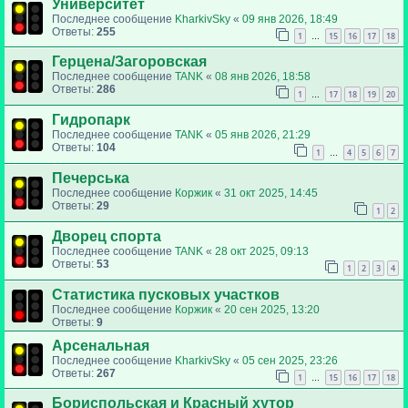
Университет
Последнее сообщение
KharkivSky
«
09 янв 2026, 18:49
Ответы:
255
1
15
16
17
18
…
Герцена/Загоровская
Последнее сообщение
TANK
«
08 янв 2026, 18:58
Ответы:
286
1
17
18
19
20
…
Гидропарк
Последнее сообщение
TANK
«
05 янв 2026, 21:29
Ответы:
104
1
4
5
6
7
…
Печерська
Последнее сообщение
Коржик
«
31 окт 2025, 14:45
Ответы:
29
1
2
Дворец спорта
Последнее сообщение
TANK
«
28 окт 2025, 09:13
Ответы:
53
1
2
3
4
Статистика пусковых участков
Последнее сообщение
Коржик
«
20 сен 2025, 13:20
Ответы:
9
Арсенальная
Последнее сообщение
KharkivSky
«
05 сен 2025, 23:26
Ответы:
267
1
15
16
17
18
…
Бориспольская и Красный хутор