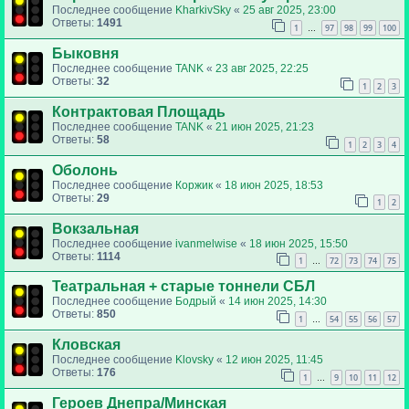
Последнее сообщение
KharkivSky
«
25 авг 2025, 23:00
Ответы:
1491
1
97
98
99
100
…
Быковня
Последнее сообщение
TANK
«
23 авг 2025, 22:25
Ответы:
32
1
2
3
Контрактовая Площадь
Последнее сообщение
TANK
«
21 июн 2025, 21:23
Ответы:
58
1
2
3
4
Оболонь
Последнее сообщение
Коржик
«
18 июн 2025, 18:53
Ответы:
29
1
2
Вокзальная
Последнее сообщение
ivanmelwise
«
18 июн 2025, 15:50
Ответы:
1114
1
72
73
74
75
…
Театральная + старые тоннели СБЛ
Последнее сообщение
Бодрый
«
14 июн 2025, 14:30
Ответы:
850
1
54
55
56
57
…
Кловская
Последнее сообщение
Klovsky
«
12 июн 2025, 11:45
Ответы:
176
1
9
10
11
12
…
Героев Днепра/Минская