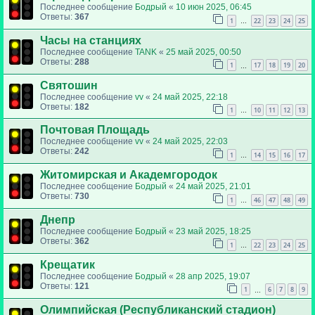
Последнее сообщение
Бодрый
«
10 июн 2025, 06:45
Ответы:
367
1
22
23
24
25
…
Часы на станциях
Последнее сообщение
TANK
«
25 май 2025, 00:50
Ответы:
288
1
17
18
19
20
…
Святошин
Последнее сообщение
vv
«
24 май 2025, 22:18
Ответы:
182
1
10
11
12
13
…
Почтовая Площадь
Последнее сообщение
vv
«
24 май 2025, 22:03
Ответы:
242
1
14
15
16
17
…
Житомирская и Академгородок
Последнее сообщение
Бодрый
«
24 май 2025, 21:01
Ответы:
730
1
46
47
48
49
…
Днепр
Последнее сообщение
Бодрый
«
23 май 2025, 18:25
Ответы:
362
1
22
23
24
25
…
Крещатик
Последнее сообщение
Бодрый
«
28 апр 2025, 19:07
Ответы:
121
1
6
7
8
9
…
Олимпийская (Республиканский стадион)