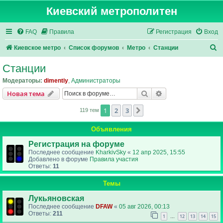
Киевский метрополитен
FAQ
Правила
Регистрация
Вход
П
Киевское метро
Список форумов
Метро
Станции
о
Станции
и
Модераторы:
dimentiy
,
Администраторы
с
Поиск
Расширенный пои
Новая тема
к
1
2
3
След.
119 тем
Объявления
Регистрация на форуме
Последнее сообщение
KharkivSky
«
12 апр 2025, 15:55
Добавлено в форуме
Правила участия
Ответы:
11
Темы
Лукьяновская
Последнее сообщение
DFAW
«
05 авг 2026, 00:13
Ответы:
211
1
12
13
14
15
…