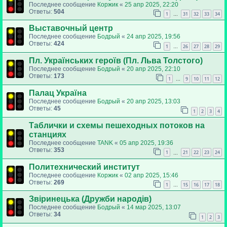
Последнее сообщение
Коржик
«
25 апр 2025, 22:20
Ответы:
504
1
31
32
33
34
…
Выставочный центр
Последнее сообщение
Бодрый
«
24 апр 2025, 19:56
Ответы:
424
1
26
27
28
29
…
Пл. Українських героїв (Пл. Льва Толстого)
Последнее сообщение
Бодрый
«
20 апр 2025, 22:10
Ответы:
173
1
9
10
11
12
…
Палац Україна
Последнее сообщение
Бодрый
«
20 апр 2025, 13:03
Ответы:
45
1
2
3
4
Таблички и схемы пешеходных потоков на
станциях
Последнее сообщение
TANK
«
05 апр 2025, 19:36
Ответы:
353
1
21
22
23
24
…
Политехнический институт
Последнее сообщение
Коржик
«
02 апр 2025, 15:46
Ответы:
269
1
15
16
17
18
…
Звіринецька (Дружби народів)
Последнее сообщение
Бодрый
«
14 мар 2025, 13:07
Ответы:
34
1
2
3