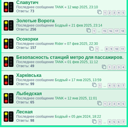
Славутич
Последнее сообщение
TANK
«
12 мар 2025, 23:10
Ответы:
73
1
2
3
4
5
Золотые Ворота
Последнее сообщение
Бодрый
«
21 фев 2025, 23:14
Ответы:
256
1
15
16
17
18
…
Осокорки
Последнее сообщение
Rider
«
07 фев 2025, 22:30
Ответы:
157
1
8
9
10
11
…
Безопасность станций метро для пассажиров.
Последнее сообщение
TANK
«
01 фев 2025, 11:12
Ответы:
49
1
2
3
4
Харківська
Последнее сообщение
Бодрый
«
17 янв 2025, 13:59
Ответы:
99
1
4
5
6
7
…
Лыбедская
Последнее сообщение
TANK
«
12 янв 2025, 11:01
Ответы:
65
1
2
3
4
5
Лесная
Последнее сообщение
Бодрый
«
05 дек 2024, 18:22
Ответы:
98
1
4
5
6
7
…