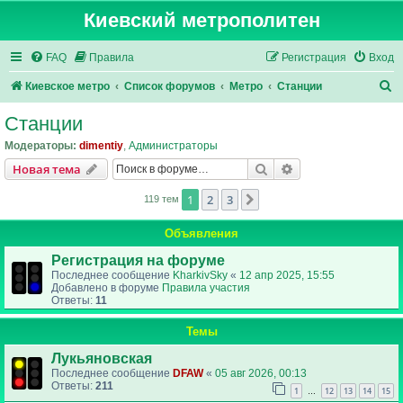
Киевский метрополитен
FAQ
Правила
Регистрация
Вход
П
Киевское метро
Список форумов
Метро
Станции
о
Станции
и
Модераторы:
dimentiy
,
Администраторы
с
Поиск
Расширенный пои
Новая тема
к
1
2
3
След.
119 тем
Объявления
Регистрация на форуме
Последнее сообщение
KharkivSky
«
12 апр 2025, 15:55
Добавлено в форуме
Правила участия
Ответы:
11
Темы
Лукьяновская
Последнее сообщение
DFAW
«
05 авг 2026, 00:13
Ответы:
211
1
12
13
14
15
…