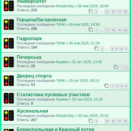
Университет
Последнее сообщение
KharkivSky
«
09 янв 2026, 18:49
Ответы:
255
1
15
16
17
18
…
Герцена/Загоровская
Последнее сообщение
TANK
«
08 янв 2026, 18:58
Ответы:
286
1
17
18
19
20
…
Гидропарк
Последнее сообщение
TANK
«
05 янв 2026, 21:29
Ответы:
104
1
4
5
6
7
…
Печерська
Последнее сообщение
Коржик
«
31 окт 2025, 14:45
Ответы:
29
1
2
Дворец спорта
Последнее сообщение
TANK
«
28 окт 2025, 09:13
Ответы:
53
1
2
3
4
Статистика пусковых участков
Последнее сообщение
Коржик
«
20 сен 2025, 13:20
Ответы:
9
Арсенальная
Последнее сообщение
KharkivSky
«
05 сен 2025, 23:26
Ответы:
267
1
15
16
17
18
…
Бориспольская и Красный хутор