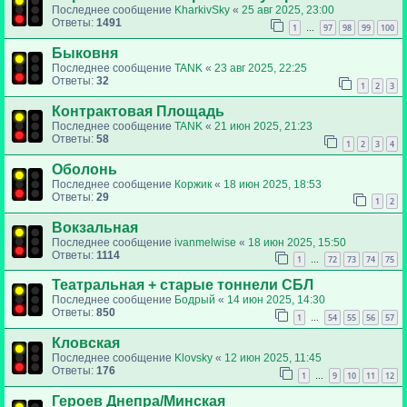
Последнее сообщение
KharkivSky
«
25 авг 2025, 23:00
Ответы:
1491
1
97
98
99
100
…
Быковня
Последнее сообщение
TANK
«
23 авг 2025, 22:25
Ответы:
32
1
2
3
Контрактовая Площадь
Последнее сообщение
TANK
«
21 июн 2025, 21:23
Ответы:
58
1
2
3
4
Оболонь
Последнее сообщение
Коржик
«
18 июн 2025, 18:53
Ответы:
29
1
2
Вокзальная
Последнее сообщение
ivanmelwise
«
18 июн 2025, 15:50
Ответы:
1114
1
72
73
74
75
…
Театральная + старые тоннели СБЛ
Последнее сообщение
Бодрый
«
14 июн 2025, 14:30
Ответы:
850
1
54
55
56
57
…
Кловская
Последнее сообщение
Klovsky
«
12 июн 2025, 11:45
Ответы:
176
1
9
10
11
12
…
Героев Днепра/Минская