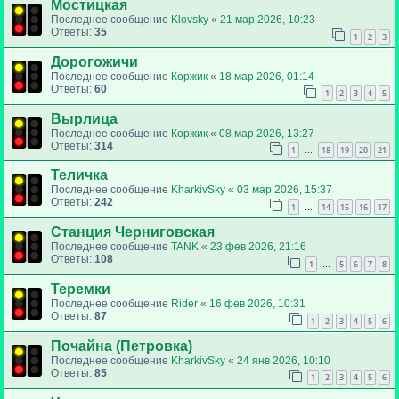
Мостицкая
Последнее сообщение
Klovsky
«
21 мар 2026, 10:23
Ответы:
35
1
2
3
Дорогожичи
Последнее сообщение
Коржик
«
18 мар 2026, 01:14
Ответы:
60
1
2
3
4
5
Вырлица
Последнее сообщение
Коржик
«
08 мар 2026, 13:27
Ответы:
314
1
18
19
20
21
…
Теличка
Последнее сообщение
KharkivSky
«
03 мар 2026, 15:37
Ответы:
242
1
14
15
16
17
…
Станция Черниговская
Последнее сообщение
TANK
«
23 фев 2026, 21:16
Ответы:
108
1
5
6
7
8
…
Теремки
Последнее сообщение
Rider
«
16 фев 2026, 10:31
Ответы:
87
1
2
3
4
5
6
Почайна (Петровка)
Последнее сообщение
KharkivSky
«
24 янв 2026, 10:10
Ответы:
85
1
2
3
4
5
6