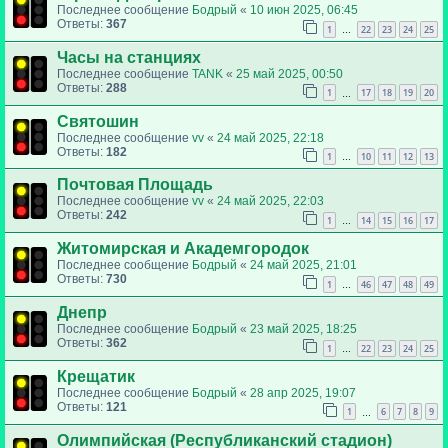
Последнее сообщение
Бодрый
«
10 июн 2025, 06:45
Ответы:
367
1
22
23
24
25
…
Часы на станциях
Последнее сообщение
TANK
«
25 май 2025, 00:50
Ответы:
288
1
17
18
19
20
…
Святошин
Последнее сообщение
vv
«
24 май 2025, 22:18
Ответы:
182
1
10
11
12
13
…
Почтовая Площадь
Последнее сообщение
vv
«
24 май 2025, 22:03
Ответы:
242
1
14
15
16
17
…
Житомирская и Академгородок
Последнее сообщение
Бодрый
«
24 май 2025, 21:01
Ответы:
730
1
46
47
48
49
…
Днепр
Последнее сообщение
Бодрый
«
23 май 2025, 18:25
Ответы:
362
1
22
23
24
25
…
Крещатик
Последнее сообщение
Бодрый
«
28 апр 2025, 19:07
Ответы:
121
1
6
7
8
9
…
Олимпийская (Республиканский стадион)