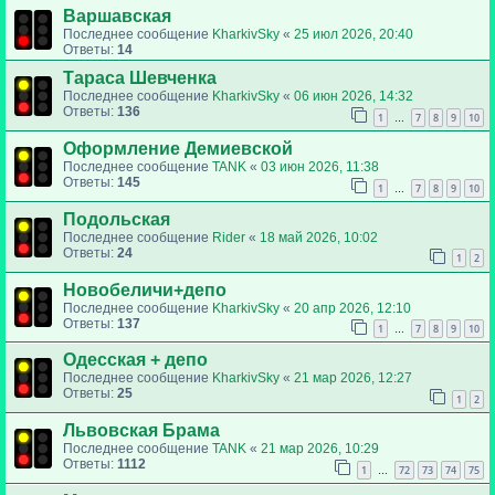
Варшавская
Последнее сообщение
KharkivSky
«
25 июл 2026, 20:40
Ответы:
14
Тараса Шевченка
Последнее сообщение
KharkivSky
«
06 июн 2026, 14:32
Ответы:
136
1
7
8
9
10
…
Оформление Демиевской
Последнее сообщение
TANK
«
03 июн 2026, 11:38
Ответы:
145
1
7
8
9
10
…
Подольская
Последнее сообщение
Rider
«
18 май 2026, 10:02
Ответы:
24
1
2
Новобеличи+депо
Последнее сообщение
KharkivSky
«
20 апр 2026, 12:10
Ответы:
137
1
7
8
9
10
…
Одесская + депо
Последнее сообщение
KharkivSky
«
21 мар 2026, 12:27
Ответы:
25
1
2
Львовская Брама
Последнее сообщение
TANK
«
21 мар 2026, 10:29
Ответы:
1112
1
72
73
74
75
…