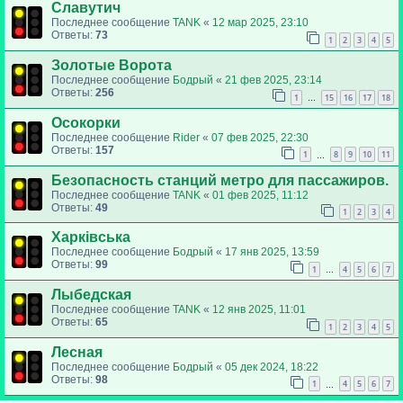
Славутич
Последнее сообщение
TANK
«
12 мар 2025, 23:10
Ответы:
73
1
2
3
4
5
Золотые Ворота
Последнее сообщение
Бодрый
«
21 фев 2025, 23:14
Ответы:
256
1
15
16
17
18
…
Осокорки
Последнее сообщение
Rider
«
07 фев 2025, 22:30
Ответы:
157
1
8
9
10
11
…
Безопасность станций метро для пассажиров.
Последнее сообщение
TANK
«
01 фев 2025, 11:12
Ответы:
49
1
2
3
4
Харківська
Последнее сообщение
Бодрый
«
17 янв 2025, 13:59
Ответы:
99
1
4
5
6
7
…
Лыбедская
Последнее сообщение
TANK
«
12 янв 2025, 11:01
Ответы:
65
1
2
3
4
5
Лесная
Последнее сообщение
Бодрый
«
05 дек 2024, 18:22
Ответы:
98
1
4
5
6
7
…