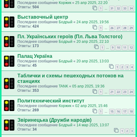
Последнее сообщение
Коржик
«
25 апр 2025, 22:20
Ответы:
504
1
31
32
33
34
…
Выставочный центр
Последнее сообщение
Бодрый
«
24 апр 2025, 19:56
Ответы:
424
1
26
27
28
29
…
Пл. Українських героїв (Пл. Льва Толстого)
Последнее сообщение
Бодрый
«
20 апр 2025, 22:10
Ответы:
173
1
9
10
11
12
…
Палац Україна
Последнее сообщение
Бодрый
«
20 апр 2025, 13:03
Ответы:
45
1
2
3
4
Таблички и схемы пешеходных потоков на
станциях
Последнее сообщение
TANK
«
05 апр 2025, 19:36
Ответы:
353
1
21
22
23
24
…
Политехнический институт
Последнее сообщение
Коржик
«
02 апр 2025, 15:46
Ответы:
269
1
15
16
17
18
…
Звіринецька (Дружби народів)
Последнее сообщение
Бодрый
«
14 мар 2025, 13:07
Ответы:
34
1
2
3