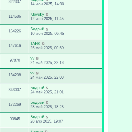
322337
14 июн 2025, 14:30
Klovsky
114586
12 июн 2025, 11:45
Бодрый
164226
10 июн 2025, 06:45
TANK
147616
25 май 2025, 00:50
vv
97870
24 май 2025, 22:18
vv
134208
24 май 2025, 22:03
Бодрый
343007
24 май 2025, 21:01
Бодрый
172269
23 май 2025, 18:25
Бодрый
90845
28 апр 2025, 19:07
Коржик