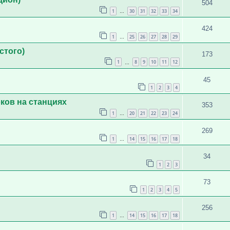
504
1
30
31
32
33
34
…
424
1
25
26
27
28
29
…
стого)
173
1
8
9
10
11
12
…
45
1
2
3
4
ков на станциях
353
1
20
21
22
23
24
…
269
1
14
15
16
17
18
…
34
1
2
3
73
1
2
3
4
5
256
1
14
15
16
17
18
…