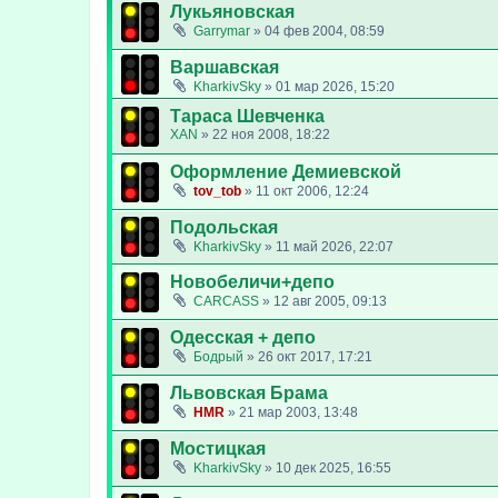
Лукьяновская
Garrymar
»
04 фев 2004, 08:59
Варшавская
KharkivSky
»
01 мар 2026, 15:20
Тараса Шевченка
XAN
»
22 ноя 2008, 18:22
Оформление Демиевской
tov_tob
»
11 окт 2006, 12:24
Подольская
KharkivSky
»
11 май 2026, 22:07
Новобеличи+депо
CARCASS
»
12 авг 2005, 09:13
Одесская + депо
Бодрый
»
26 окт 2017, 17:21
Львовская Брама
HMR
»
21 мар 2003, 13:48
Мостицкая
KharkivSky
»
10 дек 2025, 16:55