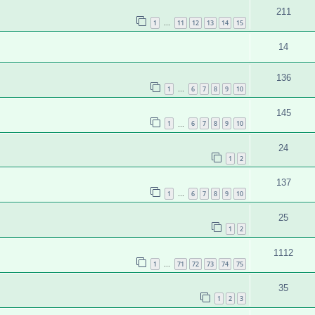
211
1
11
12
13
14
15
…
14
136
1
6
7
8
9
10
…
145
1
6
7
8
9
10
…
24
1
2
137
1
6
7
8
9
10
…
25
1
2
1112
1
71
72
73
74
75
…
35
1
2
3