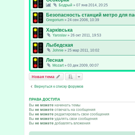
Бодрый
»
07 янв 2014, 20:25
Безопасность станций метро для па
Gregorium
»
24 сен 2006, 10:39
Харківська
Yaroslav
»
26 окт 2011, 19:53
Лыбедская
Johnie
»
25 мар 2011, 10:02
Лесная
Mozart
»
03 дек 2009, 00:07
Новая тема
Вернуться к списку форумов
ПРАВА ДОСТУПА
Вы
не можете
начинать темы
Вы
не можете
отвечать на сообщения
Вы
не можете
редактировать свои сообщения
Вы
не можете
удалять свои сообщения
Вы
не можете
добавлять вложения