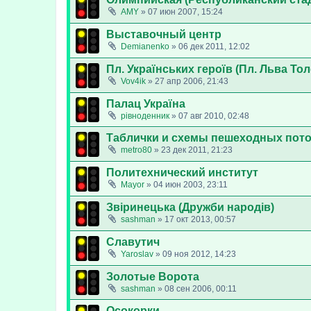
AMY
»
07 июн 2007, 15:24
Выставочный центр
Demianenko
»
06 дек 2011, 12:02
Пл. Українських героїв (Пл. Льва Тол
Vov4ik
»
27 апр 2006, 21:43
Палац Україна
рівноденник
»
07 авг 2010, 02:48
Таблички и схемы пешеходных пото
metro80
»
23 дек 2011, 21:23
Политехнический институт
Mayor
»
04 июн 2003, 23:11
Звіринецька (Дружби народів)
sashman
»
17 окт 2013, 00:57
Славутич
Yaroslav
»
09 ноя 2012, 14:23
Золотые Ворота
sashman
»
08 сен 2006, 00:11
Осокорки