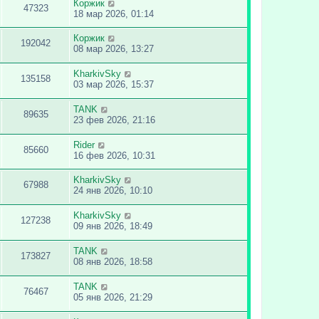
Коржик
47323
18 мар 2026, 01:14
Коржик
192042
08 мар 2026, 13:27
KharkivSky
135158
03 мар 2026, 15:37
TANK
89635
23 фев 2026, 21:16
Rider
85660
16 фев 2026, 10:31
KharkivSky
67988
24 янв 2026, 10:10
KharkivSky
127238
09 янв 2026, 18:49
TANK
173827
08 янв 2026, 18:58
TANK
76467
05 янв 2026, 21:29