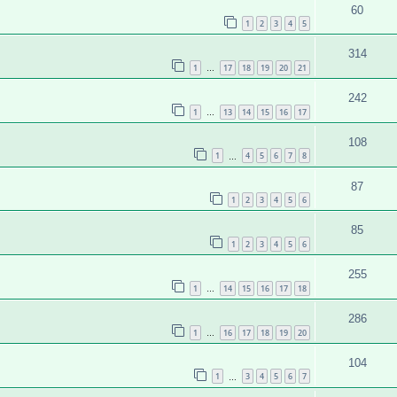
60
1
2
3
4
5
314
1
17
18
19
20
21
…
242
1
13
14
15
16
17
…
108
1
4
5
6
7
8
…
87
1
2
3
4
5
6
85
1
2
3
4
5
6
255
1
14
15
16
17
18
…
286
1
16
17
18
19
20
…
104
1
3
4
5
6
7
…