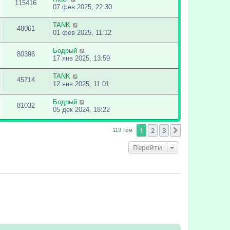
115416
07 фев 2025, 22:30
TANK
48061
01 фев 2025, 11:12
Бодрый
80396
17 янв 2025, 13:59
TANK
45714
12 янв 2025, 11:01
Бодрый
81032
05 дек 2024, 18:22
1
2
3
След.
119 тем
Перейти