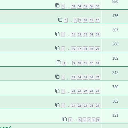
850
1
53
54
55
56
57
…
176
1
8
9
10
11
12
…
367
1
21
22
23
24
25
…
288
1
16
17
18
19
20
…
182
1
9
10
11
12
13
…
242
1
13
14
15
16
17
…
730
1
45
46
47
48
49
…
362
1
21
22
23
24
25
…
121
1
5
6
7
8
9
…
дион)