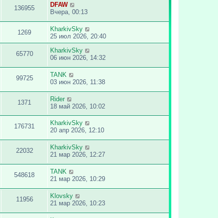
DFAW
136955
Вчера, 00:13
KharkivSky
1269
25 июл 2026, 20:40
KharkivSky
65770
06 июн 2026, 14:32
TANK
99725
03 июн 2026, 11:38
Rider
1371
18 май 2026, 10:02
KharkivSky
176731
20 апр 2026, 12:10
KharkivSky
22032
21 мар 2026, 12:27
TANK
548618
21 мар 2026, 10:29
Klovsky
11956
21 мар 2026, 10:23