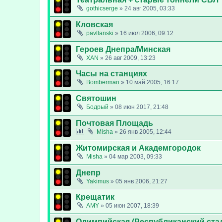
gothicserge
»
24 авг 2005, 03:33
Кловская
pavllanski
»
16 июл 2006, 09:12
Героев Днепра/Минская
XAN
»
26 авг 2009, 13:23
Часы на станциях
Bomberman
»
10 май 2005, 16:17
Святошин
Бодрый
»
08 июн 2017, 21:48
Почтовая Площадь
Misha
»
26 янв 2005, 12:44
Житомирская и Академгородок
Misha
»
04 мар 2003, 09:33
Днепр
Yakimus
»
05 янв 2006, 21:27
Крещатик
AMY
»
05 июн 2007, 18:39
Олимпийская (Республиканский ста