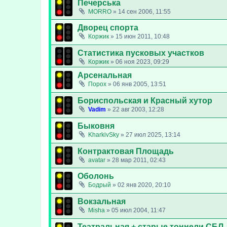
Печерська
MORRO
»
14 сен 2006, 11:55
Дворец спорта
Коржик
»
15 июн 2011, 10:48
Статистика пусковых участков
Коржик
»
06 ноя 2023, 09:29
Арсенальная
Порох
»
06 янв 2005, 13:51
Бориспольская и Красный хутор
Vadim
»
22 авг 2003, 12:28
Быковня
KharkivSky
»
27 июл 2025, 13:14
Контрактовая Площадь
avatar
»
28 мар 2011, 02:43
Оболонь
Бодрый
»
02 янв 2020, 20:10
Вокзальная
Misha
»
05 июл 2004, 11:47
Театральная + старые тоннели СБЛ