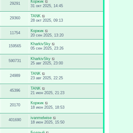
Коржик
29291
31 окт 2025, 14:45
TANK
29360
28 окт 2025, 09:13
Коржик
11754
20 сен 2025, 13:20
KharkivSky
159565
05 сен 2025, 23:26
KharkivSky
590731
25 авг 2025, 23:00
TANK
24989
23 авг 2025, 22:25
TANK
45396
21 июн 2025, 21:23
Коржик
20170
18 июн 2025, 18:53
ivanmelwise
401690
18 июн 2025, 15:50
Бодрый