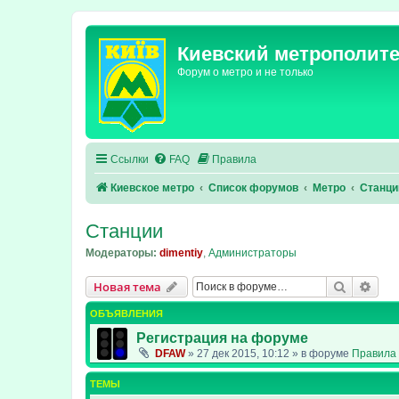
Киевский метрополит
Форум о метро и не только
Ссылки
FAQ
Правила
Киевское метро
Список форумов
Метро
Станци
Станции
Модераторы:
dimentiy
,
Администраторы
Поиск
Рас
Новая тема
ОБЪЯВЛЕНИЯ
Регистрация на форуме
DFAW
»
27 дек 2015, 10:12
» в форуме
Правила 
ТЕМЫ