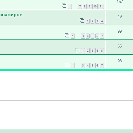
157
1
7
8
9
10
11
…
ссажиров.
49
1
2
3
4
99
1
3
4
5
6
7
…
65
1
2
3
4
5
98
1
3
4
5
6
7
…