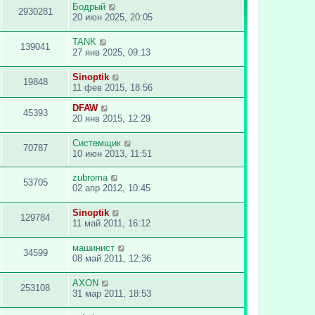
Бодрый
2930281
20 июн 2025, 20:05
TANK
139041
27 янв 2025, 09:13
Sinoptik
19848
11 фев 2015, 18:56
DFAW
45393
20 янв 2015, 12:29
Системщик
70787
10 июн 2013, 11:51
zubroma
53705
02 апр 2012, 10:45
Sinoptik
129784
11 май 2011, 16:12
машинист
34599
08 май 2011, 12:36
AXON
253108
31 мар 2011, 18:53