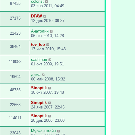
colorist
87435
03 янв 2011, 04:49
DFAW
27175
12 дек 2010, 09:37
Анатолий
21423
06 окт 2010, 14:28
tov_tob
38464
17 июл 2010, 15:43
sashman
118083
01 окт 2009, 19:51
дима
19694
06 май 2008, 15:32
Sinoptik
48735
30 окт 2007, 19:48
Sinoptik
22668
24 янв 2007, 22:45
Sinoptik
114011
20 дек 2006, 23:00
Муркенштейн
23043