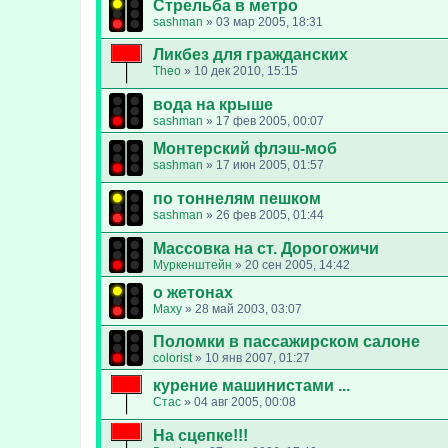
Стрельба в метро
sashman
»
03 мар 2005, 18:31
Ликбез для гражданских
Theo
»
10 дек 2010, 15:15
вода на крыше
sashman
»
17 фев 2005, 00:07
Монтерский флэш-моб
sashman
»
17 июн 2005, 01:57
по тоннелям пешком
sashman
»
26 фев 2005, 01:44
Массовка на ст. Дорогожичи
Муркенштейн
»
20 сен 2005, 14:42
о жетонах
Maxy
»
28 май 2003, 03:07
Поломки в пассажирском салоне
colorist
»
10 янв 2007, 01:27
курение машинистами ...
Стас
»
04 авг 2005, 00:08
На сцепке!!!