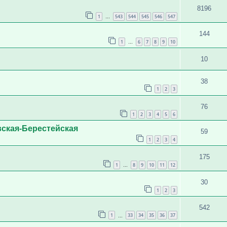
8196
1
543
544
545
546
547
…
144
1
6
7
8
9
10
…
10
38
1
2
3
76
1
2
3
4
5
6
ская-Берестейская
59
1
2
3
4
175
1
8
9
10
11
12
…
30
1
2
3
542
1
33
34
35
36
37
…