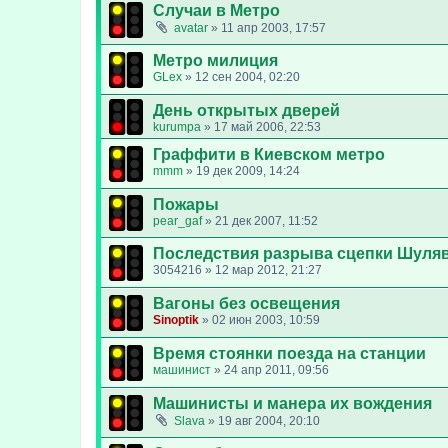
Случаи в Метро
avatar
»
11 апр 2003, 17:57
Метро милиция
GLex
»
12 сен 2004, 02:20
День открытых дверей
kurumpa
»
17 май 2006, 22:53
Граффити в Киевском метро
mmm
»
19 дек 2009, 14:24
Пожары
pear_gaf
»
21 дек 2007, 11:52
Последствия разрыва сцепки Шуляв
3054216
»
12 мар 2012, 21:27
Вагоны без освещения
Sinoptik
»
02 июн 2003, 10:59
Время стоянки поезда на станции
машинист
»
24 апр 2011, 09:56
Машинисты и манера их вождения
Slava
»
19 авг 2004, 20:10