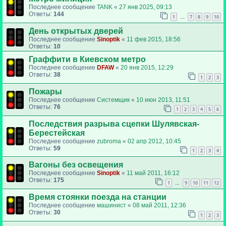
Последнее сообщение
TANK
«
27 янв 2025, 09:13
Ответы:
144
1
7
8
9
10
…
День открытых дверей
Последнее сообщение
Sinoptik
«
11 фев 2015, 18:56
Ответы:
10
Граффити в Киевском метро
Последнее сообщение
DFAW
«
20 янв 2015, 12:29
Ответы:
38
1
2
3
Пожары
Последнее сообщение
Системщик
«
10 июн 2013, 11:51
Ответы:
76
1
2
3
4
5
6
Последствия разрыва сцепки Шулявская-
Берестейская
Последнее сообщение
zubroma
«
02 апр 2012, 10:45
Ответы:
59
1
2
3
4
Вагоны без освещения
Последнее сообщение
Sinoptik
«
11 май 2011, 16:12
Ответы:
175
1
9
10
11
12
…
Время стоянки поезда на станции
Последнее сообщение
машинист
«
08 май 2011, 12:36
Ответы:
30
1
2
3