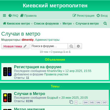
Киевский метрополитен
FAQ
Правила
Регистрация
Вход
П
Киевское метро
Список форумов
Метро
Случаи в метро
о
Случаи в метро
и
Модераторы:
dimentiy
,
Администраторы
с
Поиск
Расширенный пои
Новая тема
к
19 тем • Страница
1
из
1
Объявления
Регистрация на форуме
Последнее сообщение
KharkivSky
«
12 апр 2025, 15:55
Добавлено в форуме
Правила участия
Ответы:
11
Темы
Случаи в Метро
Последнее сообщение
Бодрый
«
20 июн 2025, 20:05
Ответы:
8196
1
544
545
546
547
…
Метро милиция