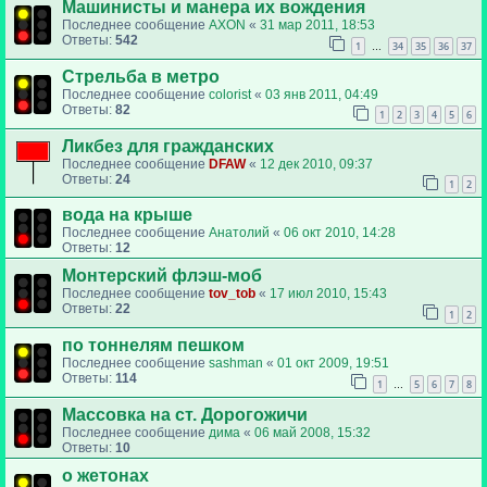
Машинисты и манера их вождения
Последнее сообщение
AXON
«
31 мар 2011, 18:53
Ответы:
542
1
34
35
36
37
…
Стрельба в метро
Последнее сообщение
colorist
«
03 янв 2011, 04:49
Ответы:
82
1
2
3
4
5
6
Ликбез для гражданских
Последнее сообщение
DFAW
«
12 дек 2010, 09:37
Ответы:
24
1
2
вода на крыше
Последнее сообщение
Анатолий
«
06 окт 2010, 14:28
Ответы:
12
Монтерский флэш-моб
Последнее сообщение
tov_tob
«
17 июл 2010, 15:43
Ответы:
22
1
2
по тоннелям пешком
Последнее сообщение
sashman
«
01 окт 2009, 19:51
Ответы:
114
1
5
6
7
8
…
Массовка на ст. Дорогожичи
Последнее сообщение
дима
«
06 май 2008, 15:32
Ответы:
10
о жетонах