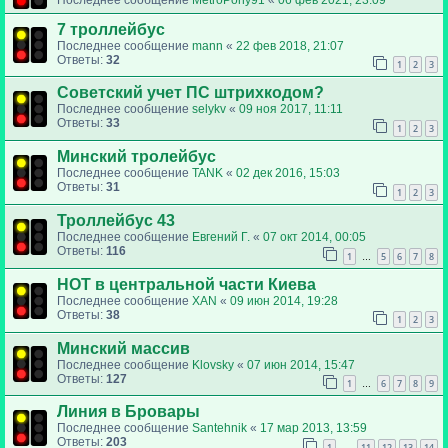
7 троллейбус
Последнее сообщение
mann
«
22 фев 2018, 21:07
Ответы:
32
1
2
3
Советский учет ПС штрихкодом?
Последнее сообщение
selykv
«
09 ноя 2017, 11:11
Ответы:
33
1
2
3
Минский тролейбус
Последнее сообщение
TANK
«
02 дек 2016, 15:03
Ответы:
31
1
2
3
Троллейбус 43
Последнее сообщение
Евгений Г.
«
07 окт 2014, 00:05
Ответы:
116
1
5
6
7
8
…
НОТ в центральной части Киева
Последнее сообщение
XAN
«
09 июн 2014, 19:28
Ответы:
38
1
2
3
Минский массив
Последнее сообщение
Klovsky
«
07 июн 2014, 15:47
Ответы:
127
1
6
7
8
9
…
Линия в Бровары
Последнее сообщение
Santehnik
«
17 мар 2013, 13:59
Ответы:
203
1
11
12
13
14