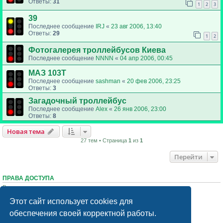
Ответы:
31
1
2
3
39
Последнее сообщение
IRJ
«
23 авг 2006, 13:40
Ответы:
29
1
2
Фотогалерея троллейбусов Киева
Последнее сообщение
NNNN
«
04 апр 2006, 00:45
МАЗ 103Т
Последнее сообщение
sashman
«
20 фев 2006, 23:25
Ответы:
3
Загадочный троллейбус
Последнее сообщение
Аlex
«
26 янв 2006, 23:00
Ответы:
8
Новая тема
27 тем • Страница
1
из
1
Перейти
ПРАВА ДОСТУПА
Вы
не можете
начинать темы
Вы
не можете
отвечать на сообщения
Этот сайт использует cookies для
Вы
не можете
редактировать свои сообщения
Вы
не можете
удалять свои сообщения
обеспечения своей корректной работы.
Вы
не можете
добавлять вложения