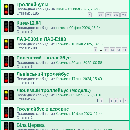
Троллейбусы
Последнее сообщение
Rider
«
02 июл 2026, 20:46
Ответы:
3185
1
210
211
212
213
…
Киев-12.04
Последнее сообщение
berest
«
09 фев 2026, 15:34
Ответы:
9
ЛАЗ-Е301 и ЛАЗ-Е183
Последнее сообщение
Коржик
«
10 июн 2025, 14:18
Ответы:
208
1
11
12
13
14
…
Ровенский троллейбус
Последнее сообщение
Коржик
«
26 апр 2025, 00:58
Ответы:
6
Львівський тролейбус
Последнее сообщение
Коржик
«
17 янв 2024, 15:40
Ответы:
11
Любимый троллейбус (модель)
Последнее сообщение
Коржик
«
05 мар 2023, 21:16
Ответы:
96
1
4
5
6
7
…
Троллейбус в деревне
Последнее сообщение
Коржик
«
19 фев 2023, 16:44
Ответы:
2
Біла Церква
Последнее сообщение
MetroPony91
«
06 фев 2021, 23:09