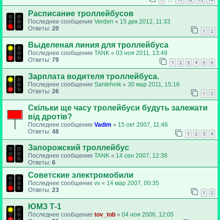
…
Расписание троллейбусов
Последнее сообщение
Verden
«
15 дек 2012, 11:33
Ответы:
20
1
2
Выделеная линия для троллейбуса
Последнее сообщение
TANK
«
03 ноя 2011, 13:49
Ответы:
79
1
2
3
4
5
6
Зарплата водителя троллейбуса.
Последнее сообщение
Santehnik
«
30 мар 2011, 15:16
Ответы:
26
1
2
Скільки ще часу тролейбуси будуть залежати
від дротів?
Последнее сообщение
Vadim
«
15 окт 2007, 11:46
Ответы:
48
1
2
3
4
Запорожский троллейбус
Последнее сообщение
TANK
«
14 сен 2007, 12:38
Ответы:
6
Советские электромобили
Последнее сообщение
vv
«
14 мар 2007, 00:35
Ответы:
23
1
2
ЮМЗ Т-1
Последнее сообщение
tov_tob
«
04 ноя 2006, 12:05