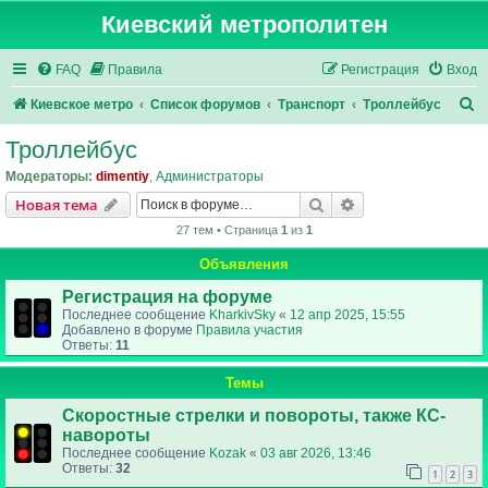
Киевский метрополитен
FAQ
Правила
Регистрация
Вход
П
Киевское метро
Список форумов
Транспорт
Троллейбус
о
Троллейбус
и
Модераторы:
dimentiy
,
Администраторы
с
Поиск
Расширенный пои
Новая тема
к
27 тем • Страница
1
из
1
Объявления
Регистрация на форуме
Последнее сообщение
KharkivSky
«
12 апр 2025, 15:55
Добавлено в форуме
Правила участия
Ответы:
11
Темы
Скоростные стрелки и повороты, также КС-
навороты
Последнее сообщение
Kozak
«
03 авг 2026, 13:46
Ответы:
32
1
2
3