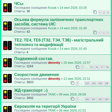
ЧСы
Последнее сообщение
Kozak
«
14 июл 2026, 03:28
Ответы:
36
1
2
3
Осьова формула залізничних транспортних
засобів, система UIC
Последнее сообщение
Kozak
«
14 июл 2026, 01:48
Ответы:
42
1
2
3
ТЕ2, ТЕ4, ТЕ6 (ТЭ2, ТЭ4, ТЭ6) - магістральний
тепловоз та модифікації
Последнее сообщение
Kozak
«
14 июл 2026, 01:40
Ответы:
4
Подвижной состав.
Последнее сообщение
dimentiy
«
20 июн 2026, 22:57
Ответы:
1164
1
75
76
77
78
…
Скоростное движение
Последнее сообщение
dimentiy
«
12 июн 2026, 22:11
Ответы:
3833
1
253
254
255
256
…
ЖД-транспорт :-)
Последнее сообщение
TANK
«
08 июн 2026, 08:08
Ответы:
3042
1
200
201
202
203
…
Євроколія на території України
Последнее сообщение
TANK
«
06 июн 2026, 21:51