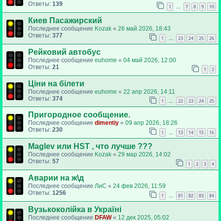
Ответы:
139
1
7
8
9
10
…
Киев Пасажирский
Последнее сообщение
Kozak
«
26 май 2026, 18:43
Ответы:
377
1
23
24
25
26
…
Рейковий автобус
Последнее сообщение
euhome
«
04 май 2026, 12:00
Ответы:
21
1
2
Ціни на білети
Последнее сообщение
euhome
«
22 апр 2026, 14:11
Ответы:
374
1
22
23
24
25
…
Пригородное сообщение.
Последнее сообщение
dimentiy
«
09 апр 2026, 18:26
Ответы:
230
1
13
14
15
16
…
Maglev или HST , что лучше ???
Последнее сообщение
Kozak
«
29 мар 2026, 14:02
Ответы:
57
1
2
3
4
Аварии на ж\д
Последнее сообщение
ЛиС
«
24 фев 2026, 11:59
Ответы:
1256
1
81
82
83
84
…
Вузькоколійка в Україні
Последнее сообщение
DFAW
«
12 дек 2025, 05:02