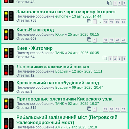
Ответы:
43
1
2
3
Замовлення квитків через мережу Інтернет
Последнее сообщение
euhome
«
13 авг 2025, 14:44
Ответы:
753
1
48
49
50
51
…
Киев-Вышгород
Последнее сообщение
Юрик
«
25 июн 2025, 06:15
Ответы:
608
1
38
39
40
41
…
Киев - Житомир
Последнее сообщение
TANK
«
24 июн 2025, 00:35
Ответы:
54
1
2
3
4
Львівський залізничний вокзал
Последнее сообщение
Бодрый
«
12 июн 2025, 11:11
Ответы:
12
Крюківський вагонобудівний завод
Последнее сообщение
Бодрый
«
09 июн 2025, 20:47
Ответы:
3
Пригородные электрички Киевского узла
Последнее сообщение
TANK
«
02 июн 2025, 19:37
Ответы:
315
1
19
20
21
22
…
Рибальський залізничний міст (Петровский
железнодорожный мост)
Последнее сообщение
AMY
«
02 апр 2025, 19:10