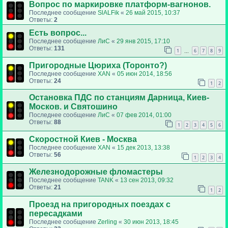
Вопрос по маркировке платформ-вагнонов.
Последнее сообщение
SlALFik
«
26 май 2015, 10:37
Ответы:
2
Есть вопрос...
Последнее сообщение
ЛиС
«
29 янв 2015, 17:10
Ответы:
131
1
6
7
8
9
…
Пригородные Цюриха (Торонто?)
Последнее сообщение
XAN
«
05 июн 2014, 18:56
Ответы:
24
1
2
Остановка ПДС по станциям Дарница, Киев-
Москов. и Святошино
Последнее сообщение
ЛиС
«
07 фев 2014, 01:00
Ответы:
88
1
2
3
4
5
6
Скоростной Киев - Москва
Последнее сообщение
XAN
«
15 дек 2013, 13:38
Ответы:
56
1
2
3
4
Железнодорожные фломастеры
Последнее сообщение
TANK
«
13 сен 2013, 09:32
Ответы:
21
1
2
Проезд на пригородных поездах с
пересадками
Последнее сообщение
Zerling
«
30 июн 2013, 18:45