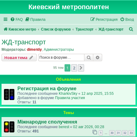
Киевский метрополитен
FAQ
Правила
Регистрация
Вход
П
Киевское метро
Список форумов
Транспорт
ЖД-транспорт
о
ЖД-транспорт
и
Модераторы:
dimentiy
,
Администраторы
с
Поиск
Расширенный пои
Новая тема
к
1
2
След.
95 тем
Объявления
Регистрация на форуме
Последнее сообщение
KharkivSky
«
12 апр 2025, 15:55
Добавлено в форуме
Правила участия
Ответы:
11
Темы
Міжнародне сполучення
Последнее сообщение
berest
«
02 авг 2026, 00:28
Ответы:
491
1
30
31
32
33
…