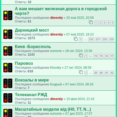
Ответы:
10
А вам мешает железная дорога в городской
черте?
Последнее сообщение
dimentiy
«
20 янв 2025, 20:09
Ответы:
61
1
2
3
4
5
Дарницкий мост
Последнее сообщение
dimentiy
«
07 янв 2025, 18:23
Ответы:
3273
1
216
217
218
219
…
Киев -Борисполь
Последнее сообщение
euhome
«
28 окт 2024, 13:39
Ответы:
1143
1
74
75
76
77
…
Паровоз
Последнее сообщение
Klovsky
«
27 окт 2024, 08:58
Ответы:
616
1
39
40
41
42
…
Вокзалы в мире
Последнее сообщение
Бодрый
«
07 июл 2024, 08:26
Ответы:
7
Телеканал РЖД
Последнее сообщение
dimentiy
«
10 фев 2024, 21:42
Ответы:
11
Масштабные модели ж/д (H0, TT, N...)
Последнее сообщение
euhome
«
07 дек 2023, 17:57