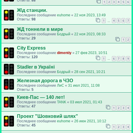
Ответы:
88
1
2
3
4
5
6
Ж\д станции.
Последнее сообщение
euhome
«
22 ноя 2023, 13:49
Ответы:
98
1
4
5
6
7
…
ЖД тоннели в мире
Последнее сообщение
Бодрый
«
22 ноя 2023, 08:33
Ответы:
29
1
2
City Express
Последнее сообщение
dimentiy
«
27 фев 2023, 10:51
Ответы:
120
1
6
7
8
9
…
Stadler в Україні
Последнее сообщение
Бодрый
«
28 сен 2021, 10:21
Железная дорога в ЧЗО
Последнее сообщение
ЛиС
«
31 июл 2021, 11:08
Ответы:
5
Киев-Пас — 140 лет!
Последнее сообщение
TANK
«
03 июл 2021, 01:43
Ответы:
47
1
2
3
4
Проект "Шовковий шлях"
Последнее сообщение
euhome
«
26 июн 2021, 10:12
Ответы:
45
1
2
3
4