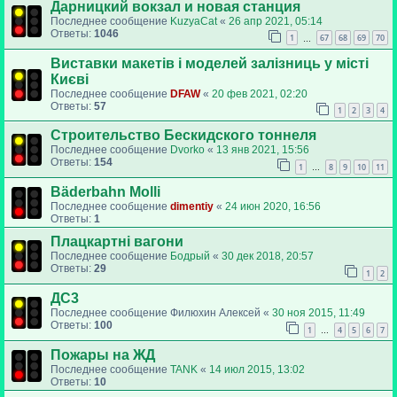
Дарницкий вокзал и новая станция
Последнее сообщение
KuzyaCat
«
26 апр 2021, 05:14
Ответы:
1046
1
67
68
69
70
…
Виставки макетів і моделей залізниць у місті
Києві
Последнее сообщение
DFAW
«
20 фев 2021, 02:20
Ответы:
57
1
2
3
4
Строительство Бескидского тоннеля
Последнее сообщение
Dvorko
«
13 янв 2021, 15:56
Ответы:
154
1
8
9
10
11
…
Bäderbahn Molli
Последнее сообщение
dimentiy
«
24 июн 2020, 16:56
Ответы:
1
Плацкартні вагони
Последнее сообщение
Бодрый
«
30 дек 2018, 20:57
Ответы:
29
1
2
ДС3
Последнее сообщение
Филюхин Алексей
«
30 ноя 2015, 11:49
Ответы:
100
1
4
5
6
7
…
Пожары на ЖД
Последнее сообщение
TANK
«
14 июл 2015, 13:02
Ответы:
10