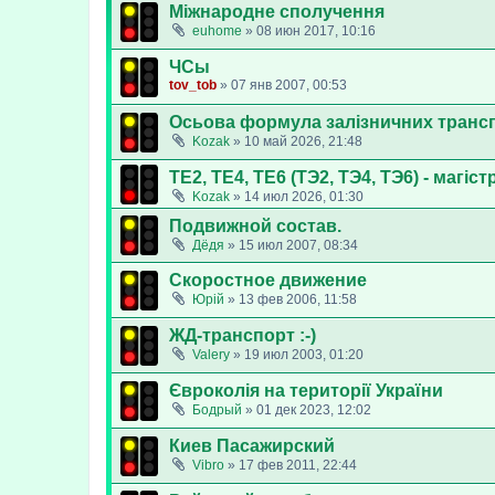
Міжнародне сполучення
euhome
»
08 июн 2017, 10:16
ЧСы
tov_tob
»
07 янв 2007, 00:53
Осьова формула залізничних трансп
Kozak
»
10 май 2026, 21:48
ТЕ2, ТЕ4, ТЕ6 (ТЭ2, ТЭ4, ТЭ6) - магі
Kozak
»
14 июл 2026, 01:30
Подвижной состав.
Дёдя
»
15 июл 2007, 08:34
Скоростное движение
Юрій
»
13 фев 2006, 11:58
ЖД-транспорт :-)
Valery
»
19 июл 2003, 01:20
Євроколія на території України
Бодрый
»
01 дек 2023, 12:02
Киев Пасажирский
Vibro
»
17 фев 2011, 22:44