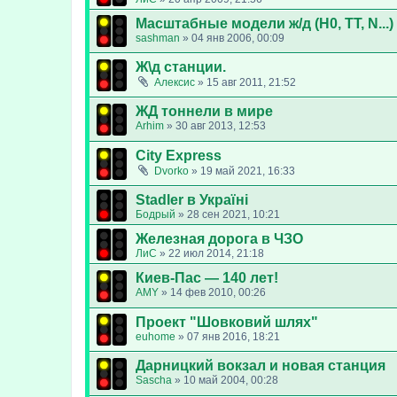
Масштабные модели ж/д (H0, TT, N...)
sashman
»
04 янв 2006, 00:09
Ж\д станции.
Алексис
»
15 авг 2011, 21:52
ЖД тоннели в мире
Arhim
»
30 авг 2013, 12:53
City Express
Dvorko
»
19 май 2021, 16:33
Stadler в Україні
Бодрый
»
28 сен 2021, 10:21
Железная дорога в ЧЗО
ЛиС
»
22 июл 2014, 21:18
Киев-Пас — 140 лет!
AMY
»
14 фев 2010, 00:26
Проект "Шовковий шлях"
euhome
»
07 янв 2016, 18:21
Дарницкий вокзал и новая станция
Sascha
»
10 май 2004, 00:28