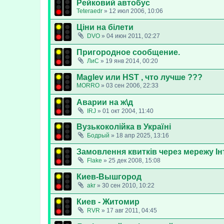
Рейковий автобус
Teteraedr
»
12 июл 2006, 10:06
Ціни на білети
DVO
»
04 июн 2011, 02:27
Пригородное сообщение.
ЛиС
»
19 янв 2014, 00:20
Maglev или HST , что лучше ???
MORRO
»
03 сен 2006, 22:33
Аварии на ж\д
IRJ
»
01 окт 2004, 11:40
Вузькоколійка в Україні
Бодрый
»
18 апр 2025, 13:16
Замовлення квитків через мережу Ін
Flake
»
25 дек 2008, 15:08
Киев-Вышгород
akr
»
30 сен 2010, 10:22
Киев - Житомир
RVR
»
17 авг 2011, 04:45