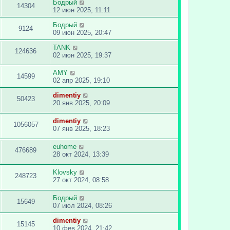
Бодрый
14304
12 июн 2025, 11:11
Бодрый
9124
09 июн 2025, 20:47
TANK
124636
02 июн 2025, 19:37
AMY
14599
02 апр 2025, 19:10
dimentiy
50423
20 янв 2025, 20:09
dimentiy
1056057
07 янв 2025, 18:23
euhome
476689
28 окт 2024, 13:39
Klovsky
248723
27 окт 2024, 08:58
Бодрый
15649
07 июл 2024, 08:26
dimentiy
15145
10 фев 2024, 21:42