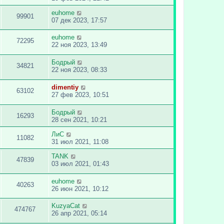
euhome
99901
07 дек 2023, 17:57
euhome
72295
22 ноя 2023, 13:49
Бодрый
34821
22 ноя 2023, 08:33
dimentiy
63102
27 фев 2023, 10:51
Бодрый
16293
28 сен 2021, 10:21
ЛиС
11082
31 июл 2021, 11:08
TANK
47839
03 июл 2021, 01:43
euhome
40263
26 июн 2021, 10:12
KuzyaCat
474767
26 апр 2021, 05:14