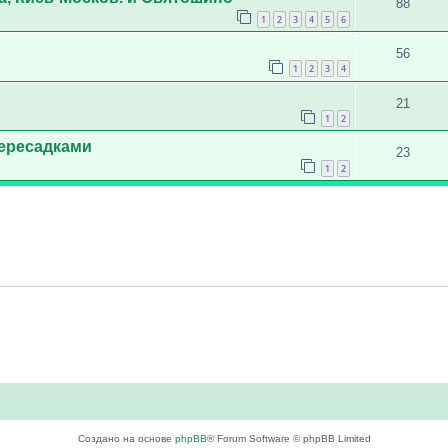
88
1
2
3
4
5
6
56
1
2
3
4
21
1
2
пересадками
23
1
2
Создано на основе
phpBB
® Forum Software © phpBB Limited