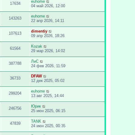
euhome
17634
04 май 2026, 12:00
euhome
143263
22 апр 2026, 14:11
dimentiy
107613
09 апр 2026, 18:26
Kozak
61564
29 мар 2026, 14:02
ЛиС
387788
24 фев 2026, 11:59
DFAW
36733
12 дек 2025, 05:02
euhome
299204
13 авг 2025, 14:44
Юрик
246756
25 июн 2025, 06:15
TANK
47839
24 июн 2025, 00:35