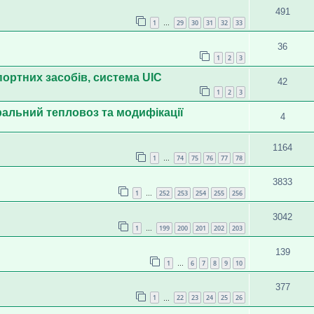
491
1
29
30
31
32
33
…
36
1
2
3
ортних засобів, система UIC
42
1
2
3
стральний тепловоз та модифікації
4
1164
1
74
75
76
77
78
…
3833
1
252
253
254
255
256
…
3042
1
199
200
201
202
203
…
139
1
6
7
8
9
10
…
377
1
22
23
24
25
26
…