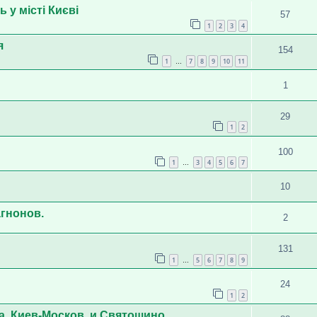
 у місті Києві
57
1
2
3
4
я
154
1
7
8
9
10
11
…
1
29
1
2
100
1
3
4
5
6
7
…
10
гнонов.
2
131
1
5
6
7
8
9
…
24
1
2
а, Киев-Москов. и Святошино