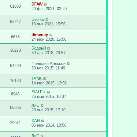
DFAW
61038
20 фев 2021, 02:20
Dvorko
92247
13 янв 2021, 15:56
dimentiy
6675
24 июн 2020, 16:56
Бодрый
30273
30 дек 2018, 20:57
Филюхин Алексей
94239
30 ноя 2015, 11:49
TANK
16183
14 июл 2015, 13:02
SlALFik
8946
26 май 2015, 10:37
ЛиС
85685
29 янв 2015, 17:10
XAN
29071
05 июн 2014, 18:56
ЛиС