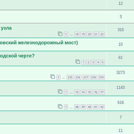
12
3
 узла
315
1
18
19
20
21
22
…
тровский железнодорожный мост)
10
родской черте?
61
1
2
3
4
5
3273
1
215
216
217
218
219
…
1143
1
73
74
75
76
77
…
616
1
38
39
40
41
42
…
7
11