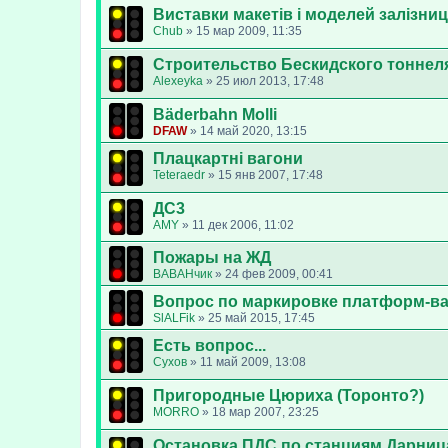
Виставки макетів і моделей залізниць
Chub
»
15 мар 2009, 11:35
Строительство Бескидского тоннел
Alexeyka
»
25 июл 2013, 17:48
Bäderbahn Molli
DFAW
»
14 май 2020, 13:15
Плацкартні вагони
Teteraedr
»
15 янв 2007, 17:48
ДС3
AMY
»
11 дек 2006, 11:02
Пожары на ЖД
ВАВАНчик
»
24 фев 2009, 00:41
Вопрос по маркировке платформ-ва
SlALFik
»
25 май 2015, 17:45
Есть вопрос...
Сухов
»
11 май 2009, 13:08
Пригородные Цюриха (Торонто?)
MORRO
»
18 мар 2007, 23:25
Остановка ПДС по станциям Дарниц