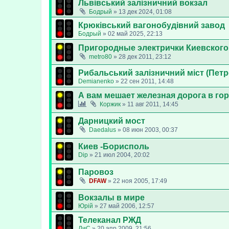
Львівський залізничний вокзал
Бодрый
»
13 дек 2024, 01:08
Крюківський вагонобудівний завод
Бодрый
»
02 май 2025, 22:13
Пригородные электрички Киевского
metro80
»
28 дек 2011, 23:12
Рибальський залізничний міст (Пе
Demianenko
»
22 сен 2011, 14:48
А вам мешает железная дорога в го
Коржик
»
11 авг 2011, 14:45
Дарницкий мост
Daedalus
»
08 июн 2003, 00:37
Киев -Борисполь
Dip
»
21 июл 2004, 20:02
Паровоз
DFAW
»
22 ноя 2005, 17:49
Вокзалы в мире
Юрій
»
27 май 2006, 12:57
Телеканал РЖД
ЛиС
»
20 апр 2009, 21:56