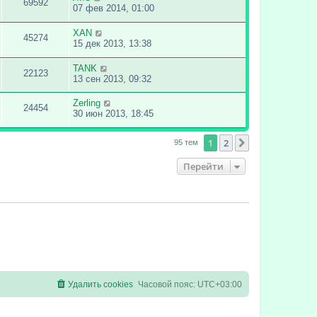
69592
07 фев 2014, 01:00
XAN
45274
15 дек 2013, 13:38
TANK
22123
13 сен 2013, 09:32
Zerling
24454
30 июн 2013, 18:45
1
2
След.
95 тем
Перейти
Удалить cookies
Часовой пояс:
UTC+03:00